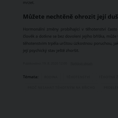
mrzet.
Můžete nechtěně ohrozit její duš
Hormonální změny probíhající v těhotenství často u
člověk a dotkne se bez dovolení jejího bříška, může 
těhotenstvím trpěla určitou úzkostnou poruchou, jako
její psychický stav ještě zhoršit.
Publikováno: 19. 8. 2020 12:00
Nahlásit obsah
Témata:
RODINA
TĚHOTENSTVÍ
TĚHOTNÁ 
PROČ NESAHAT TĚHOTNÝM NA BŘICHO
PROBLÉ