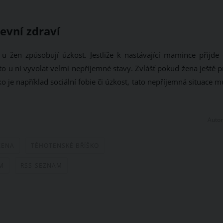
evní zdraví
 žen způsobují úzkost. Jestliže k nastávající mamince přijde c
to u ní vyvolat velmi nepříjemné stavy. Zvlášť pokud žena ještě 
 je například sociální fobie či úzkost, tato nepříjemná situace 
Autor
ŽENA
TĚHOTENSKÉ BŘÍŠKO
M
RSS-SEZNAM