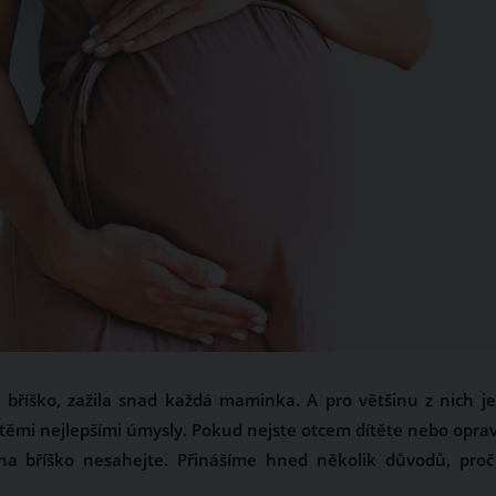
bříško, zažila snad každá maminka. A pro většinu z nich je
 těmi nejlepšími úmysly. Pokud nejste otcem dítěte nebo opra
na bříško nesahejte. Přinášíme hned několik důvodů, proč