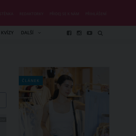
STĚNKA
REDAKTORKY
PŘIDEJ SE K NÁM
PŘIHLÁŠENÍ
KVÍZY
DALŠÍ
ČLÁNEK
COM