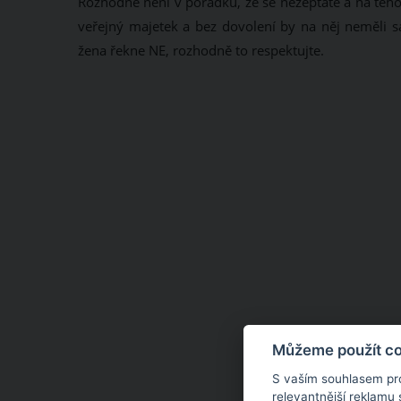
Rozhodně není v pořádku, že se nezeptáte a na těho
veřejný majetek a bez dovolení by na něj neměli sah
žena řekne NE, rozhodně to respektujte.
Můžeme použít coo
S vaším souhlasem pr
relevantnější reklamu