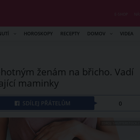
E-SHOP
NÁ
NUTÍ
HOROSKOPY
RECEPTY
DOMOV
VIDEA
ěhotným ženám na břicho. Vadí
vající maminky
SDÍLEJ PŘÁTELŮM
0
ZDROJ: SHUTTERSTOCK.