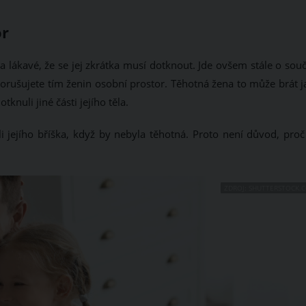
or
 a lákavé, že se jej zkrátka musí dotknout. Jde ovšem stále o sou
 porušujete tím ženin osobní prostor. Těhotná žena to může brát 
nuli jiné části jejího těla.
 jejího bříška, když by nebyla těhotná. Proto není důvod, proč
ZDROJ: SHUTTERSTOCK.