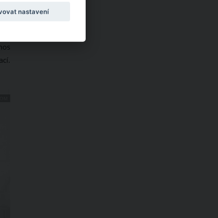
vovat nastavení
nos
cí.
COM