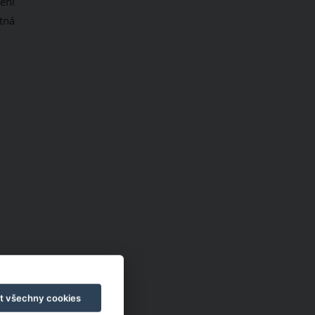
ení
tná
t všechny cookies