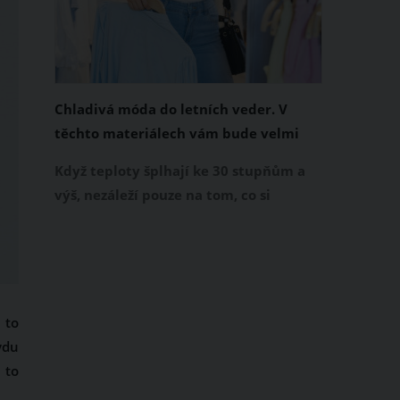
Chladivá móda do letních veder. V
těchto materiálech vám bude velmi
příjemně
Když teploty šplhají ke 30 stupňům a
výš, nezáleží pouze na tom, co si
obléknete, ale také z čeho je oblečení
ušité. Některé materiály totiž zadržují
teplo a pot, jiné naopak nechají
pokožku dýchat a pomohou vám
zvládnout i opravdu horké dny.
 to
Základem letního šatníku by proto
vdu
měly být přírodní nebo funkční
 to
prodyšné tkaniny a volnější střihy.