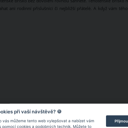
tenské bříško bez dovolení rovnou sáhnete. Těhotenské bříško n
at ani rodinní příslušníci či nejbližší přátelé. A když vám těho
kies při vaší návštěvě? 🍪
o vás můžeme tento web vylepšovat a nabízet vám
Přijmou
 s pomocí cookies a podobných technik. Můžete to