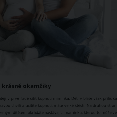
o krásné okamžiky
ějí v prvé řadě cítit kopnutí miminka. Děti v břiše však příliš č
vou chvíli a ucítíte kopnutí, máte velké štěstí. Na druhou stran
zeným dítětem okrádáte nastávající maminku, kterou to může ve