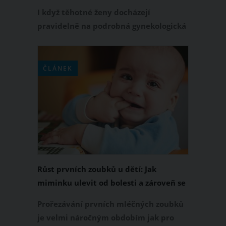
kojení
I když těhotné ženy docházejí
pravidelně na podrobná gynekologická
vyšetření včetně ultrazvuku, ani
nejmodernější metody neodhalí vše.
Děti, které čekáme, nás tak ihned po
ČLÁNEK
porodu ledasčím překvapí. A to
znaménkem, dolíčky ve tvářích nebo
třeba zoubky. A to je i případ
Samanthy Lines, jejíž holčička se
narodila se dvěma plně vyvinutými
řezáky.
Růst prvních zoubků u dětí: Jak
miminku ulevit od bolesti a zároveň se
trochu vyspat?
Prořezávání prvních mléčných zoubků
je velmi náročným obdobím jak pro