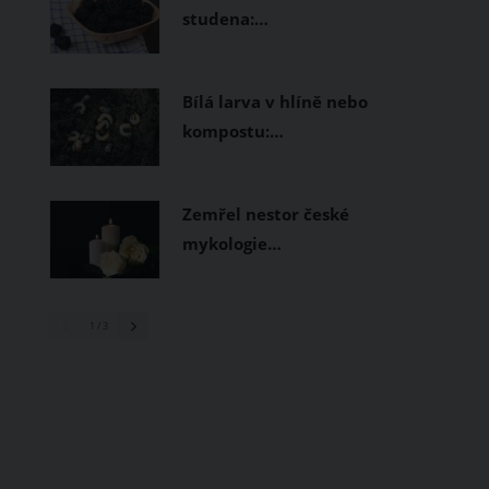
studena:…
Bílá larva v hlíně nebo
kompostu:…
Zemřel nestor české
mykologie…
1
/ 3