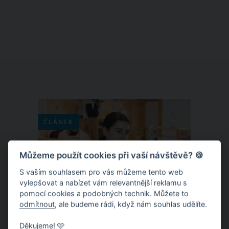
dítě, tak maminku. Jde o nekonečné
dny plné bolesti, pláče a bezesných
nocí. Jakým způsobem můžete svému
miminku při růstu zoubků ulevit?
Máme pro vás několik tipů, které navíc
zajistí, že se v noci konečně vyspíte i vy
sama.
ČLÁNEK
Můžeme použít cookies při vaší návštěvě? 🍪
S vaším souhlasem pro vás můžeme tento web
vylepšovat a nabízet vám relevantnější reklamu s
pomocí cookies a podobných technik. Můžete to
odmítnout
, ale budeme rádi, když nám souhlas udělíte.
Děkujeme! 🩷