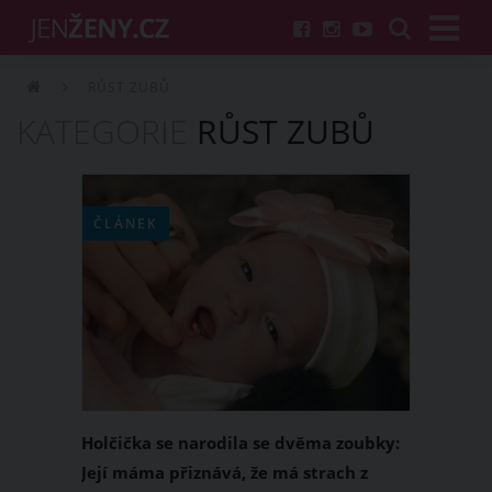
RŮST ZUBŮ
KATEGORIE
RŮST ZUBŮ
ČLÁNEK
Holčička se narodila se dvěma zoubky:
Její máma přiznává, že má strach z