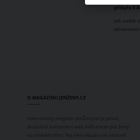
přibylo 5 
koronavirem
Jak uvádí s
za posledn
zdravotnict
v Česku vz
infikovaný
Jde o nejvy
dva týdny.
nakažených
hranicí pět
prosince h
Česku zaz
O MAGAZÍNU JENŽENY.CZ
případů.
Internetový magazín JenŽeny.cz je první,
skutečně komunitní web influencer pro ženy
na českém trhu. Na jeho obsahu se aktivně