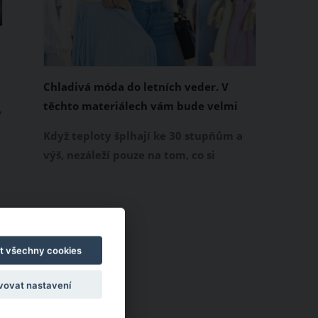
Chladivá móda do letních veder. V
těchto materiálech vám bude velmi
?
příjemně
Když teploty šplhají ke 30 stupňům a
výš, nezáleží pouze na tom, co si
é
obléknete, ale také z čeho je oblečení
ušité. Některé materiály totiž zadržují
teplo a pot, jiné naopak nechají
pokožku dýchat a pomohou vám
zvládnout i opravdu horké dny.
t všechny cookies
Základem letního šatníku by proto
vovat nastavení
měly být přírodní nebo funkční
prodyšné tkaniny a volnější střihy.