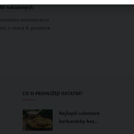
848 nakažených
. Jde o nejvyšší číslo
tatistika ministerstva
í dva týdny
ví, v úterý 8. prosince
rostl počet
ch covidem-19 o 5 848.
šší nárůst za poslední
 Denní počet nově
 se již držel pod
i tisíc, pouze v úterý 1.
ygienické stanice v
namenaly 5 180 nových
CO SI PROHLÍŽEJÍ OSTATNÍ?
Nejlepší cuketové
karbanátky bez…