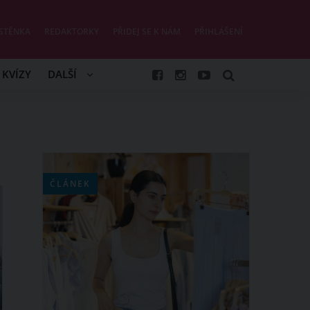
STĚNKA
REDAKTORKY
PŘIDEJ SE K NÁM
PŘIHLÁŠENÍ
KVÍZY
DALŠÍ
ČLÁNEK