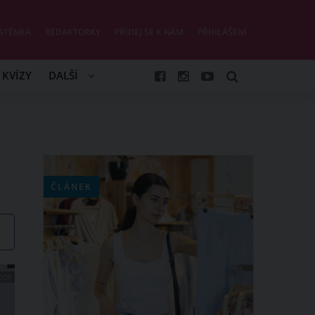
STĚNKA
REDAKTORKY
PŘIDEJ SE K NÁM
PŘIHLÁŠENÍ
KVÍZY
DALŠÍ
ČLÁNEK
OCK