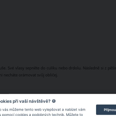
duše. Své vlasy sepněte do culíku nebo drdolu. Následně si z pěš
i necháte orámovat svůj obličej.
kies při vaší návštěvě? 🍪
o vás můžeme tento web vylepšovat a nabízet vám
Přijmou
 s pomocí cookies a podobných technik. Můžete to