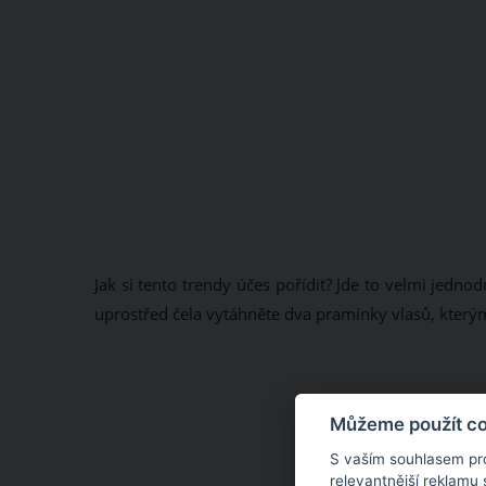
Jak si tento trendy účes pořídit? Jde to velmi jedno
uprostřed čela vytáhněte dva pramínky vlasů, kterým
Můžeme použít coo
S vaším souhlasem pr
relevantnější reklamu