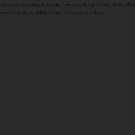
zpuštěné prameny, které po stranách rámují obličej. Tento vlas
roveň žensky, s oblibou nosí i dnešní ženy a dívky.