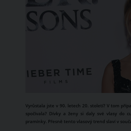
Vyrůstala jste v 90. letech 20. století? V tom př
spočívala? Dívky a ženy si daly své vlasy do 
pramínky. Přesně tento vlasový trend slaví v souča