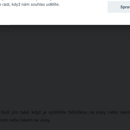
 rádi, když nám souhlas udělíte.
Spra
uší jim také, když je vyžehlíte žehličkou na vlasy nebo navln
lem nebo lakem na vlasy.