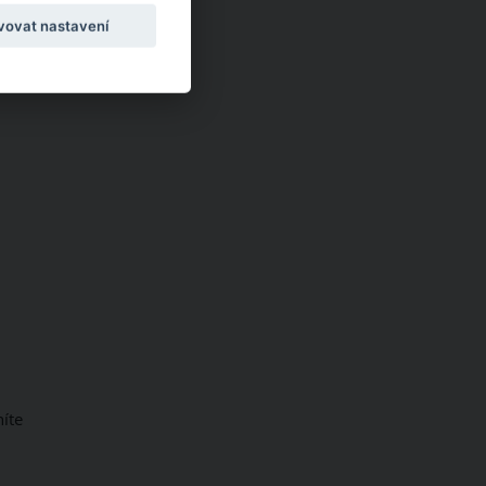
vovat nastavení
íte