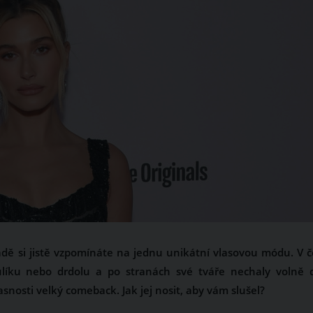
ípadě si jistě vzpomínáte na jednu unikátní vlasovou módu. V 
culíku nebo drdolu a po stranách své tváře nechaly volně 
snosti velký comeback. Jak jej nosit, aby vám slušel?