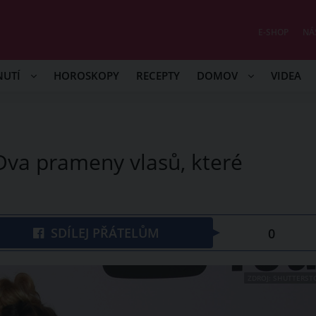
E-SHOP
NÁ
NUTÍ
HOROSKOPY
RECEPTY
DOMOV
VIDEA
Dva prameny vlasů, které
SDÍLEJ PŘÁTELŮM
0
ZDROJ: SHUTTERST