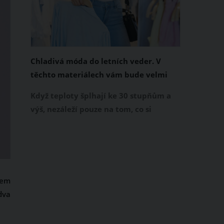
Chladivá móda do letních veder. V
těchto materiálech vám bude velmi
příjemně
Když teploty šplhají ke 30 stupňům a
výš, nezáleží pouze na tom, co si
obléknete, ale také z čeho je oblečení
ušité. Některé materiály totiž zadržují
teplo a pot, jiné naopak nechají
pokožku dýchat a pomohou vám
zvládnout i opravdu horké dny.
čem
Základem letního šatníku by proto
dva
měly být přírodní nebo funkční
prodyšné tkaniny a volnější střihy.