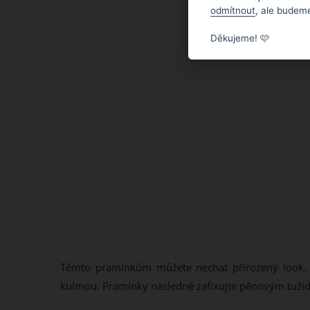
odmítnout
, ale budeme
Děkujeme! 🩷
Těmto pramínkům můžete nechat přirozený look. Sl
kulmou. Pramínky následně zafixujte pěnovým tužid