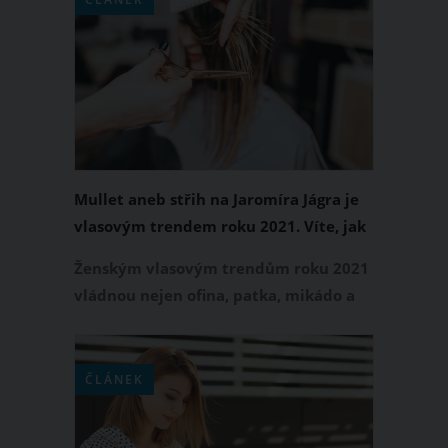
stranách své tváře nechaly volně dva
pramínky. Přesně tento vlasový trend
slaví v současnosti velký comeback. Jak
jej nosit, aby vám slušel?
Mullet aneb střih na Jaromíra Jágra je
vlasovým trendem roku 2021. Víte, jak
jej nosit?
Ženským vlasovým trendům roku 2021
vládnou nejen ofina, patka, mikádo a
vlasy po ramena. Velmi populární je
také mullet, v Česku označovaný také
jako střih na Jardu Jágra. Víte, jak tento
ČLÁNEK
ikonický účes 80. let 20. století nosit?