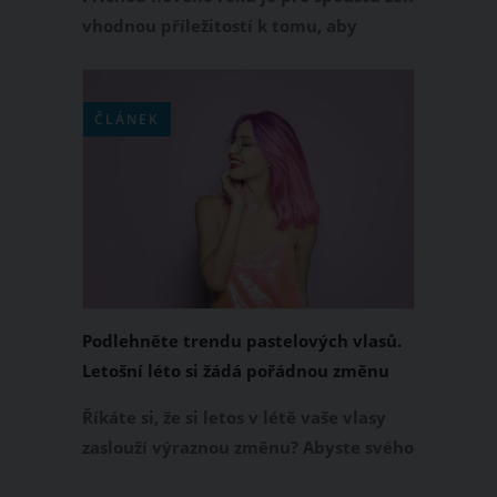
vhodnou příležitostí k tomu, aby
změnily účes. I v roce 2021 je jenom na
vás, jakou novou barvu a střih si
vyberete. Pro inspiraci přinášíme
ČLÁNEK
trendy účesy roku 2021. Co v letošním
roce poletí? Krátké i středně dlouhé
mikádo nebo vlasy po ramena. Čím
bude váš účes extravagantnější, tím
lépe.
Podlehněte trendu pastelových vlasů.
Letošní léto si žádá pořádnou změnu
Říkáte si, že si letos v létě vaše vlasy
zaslouží výraznou změnu? Abyste svého
rozhodnutí později nelitovala,