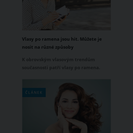
Vlasy po ramena jsou hit. Můžete je
nosit na různé způsoby
K obrovským vlasovým trendům
současnosti patří vlasy po ramena.
Tento střih lze nosit na různé způsoby.
Dobrou zprávou rovněž je, že vlasy po
rameny sluší všem ženám bez ohledu
ČLÁNEK
na věk nebo typ kadeří. Přemýšlíte, že
si tento účes také pořídíte? Máme pro
vás spoustu inspirace.