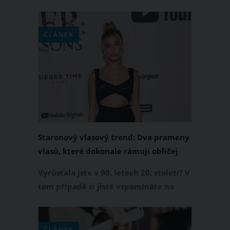
hřívu a své blonďaté vlasy si výrazně
zkrátila. Nový střih vlasů, pro který se
rozhodla, patří k nejtrendy střihům
ČLÁNEK
letošní sezony. Jak se vám v něm líbí?
Staronový vlasový trend: Dva prameny
vlasů, které dokonale rámují obličej
Vyrůstala jste v 90. letech 20. století? V
tom případě si jistě vzpomínáte na
jednu unikátní vlasovou módu. V čem
spočívala? Dívky a ženy si daly své
vlasy do culíku nebo drdolu a po
ČLÁNEK