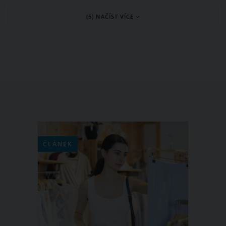
nemusíte jít ihned do nového
(5) NAČÍST VÍCE
radikálního střihu. Změňte naopak
pouze barvu svých kadeří a v případě
nespokojenosti se můžete lehce vrátit
ke svému původnímu odstínu. Co
říkáte na současný trend pastelových
vlasů? Podmaní si i vás?
ČLÁNEK