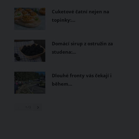
prodyšné tkaniny a volnější střihy.
Cuketové čatní nejen na
topinky:…
Domácí sirup z ostružin za
studena:…
Dlouhé fronty vás čekají i
během…
1
/ 3