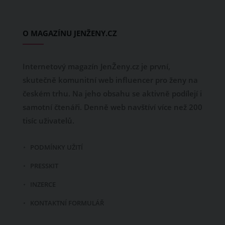
O MAGAZÍNU JENŽENY.CZ
Internetový magazín JenŽeny.cz je první,
skutečně komunitní web influencer pro ženy na
českém trhu. Na jeho obsahu se aktivně podílejí i
samotní čtenáři. Denně web navštíví více než 200
tisíc uživatelů.
PODMÍNKY UŽITÍ
PRESSKIT
INZERCE
KONTAKTNÍ FORMULÁŘ