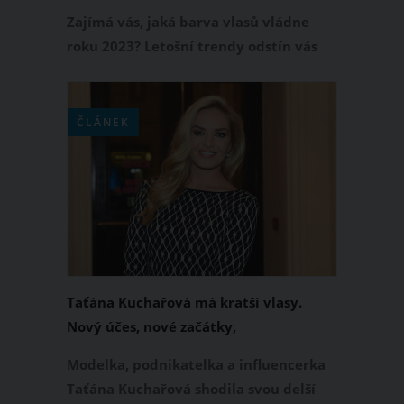
Zajímá vás, jaká barva vlasů vládne
roku 2023? Letošní trendy odstín vás
potěší, protože sluší ženám jakéhokoliv
věku i střihu vlasů. Pokud tedy toužíte
po změně a zároveň se chcete držet
ČLÁNEK
aktuálních trendů, jděte do červených,
oranžových, kaštanových nebo
měděných odstínů. Zkrátka zrzavé
vlasy jsou opět top!
Taťána Kuchařová má kratší vlasy.
Nový účes, nové začátky,
okomentovala svou proměnu
Modelka, podnikatelka a influencerka
Taťána Kuchařová shodila svou delší