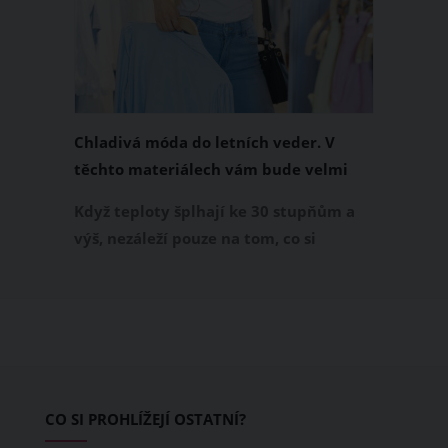
Chladivá móda do letních veder. V
těchto materiálech vám bude velmi
příjemně
Když teploty šplhají ke 30 stupňům a
výš, nezáleží pouze na tom, co si
obléknete, ale také z čeho je oblečení
ušité. Některé materiály totiž zadržují
teplo a pot, jiné naopak nechají
pokožku dýchat a pomohou vám
zvládnout i opravdu horké dny.
Základem letního šatníku by proto
CO SI PROHLÍŽEJÍ OSTATNÍ?
měly být přírodní nebo funkční