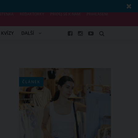
STĚNKA
REDAKTORKY
PŘIDEJ SE K NÁM
PŘIHLÁŠENÍ
KVÍZY
DALŠÍ
ČLÁNEK