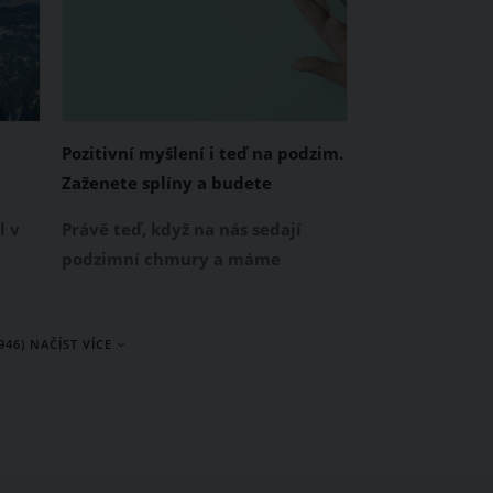
lat,
írek
Pozitivní myšlení i teď na podzim.
Zaženete splíny a budete
zdravější
l v
Právě teď, když na nás sedají
podzimní chmury a máme
a“,
převážně "blbou náladu", měli
u
bychom naši mysl začít krmit
(946) NAČÍST VÍCE
á je
něčím pozitivním. Právě pozitivní
myšlení má něco do sebe: Říká se,
že optimisté žijí déle a jsou
zdravější. Tak proč to nezkusit?
Úsměv na tváři a jasnou mysl vám