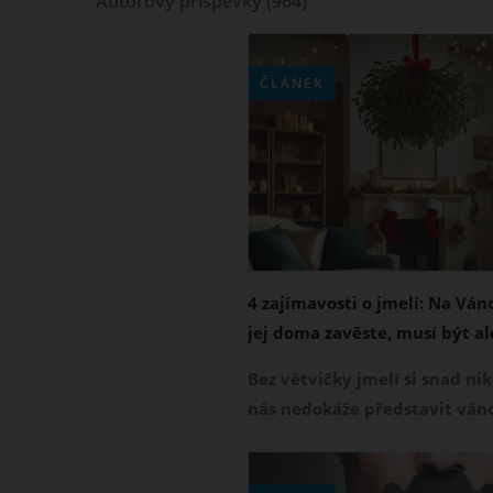
Autorovy příspěvky
(964)
ČLÁNEK
4 zajímavosti o jmelí: Na Ván
jej doma zavěste, musí být al
darované
Bez větvičky jmelí si snad nik
nás nedokáže představit ván
svátky. Tato zelená rostlina s
bílými bobulkami je výjimeč