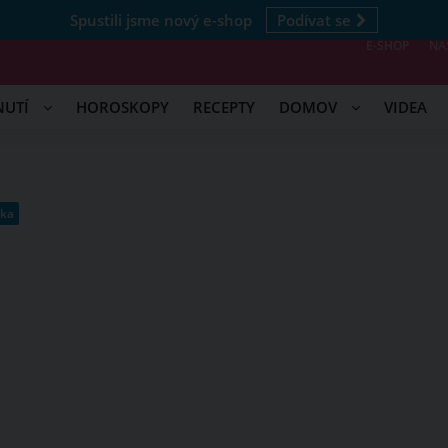
Spustili jsme nový e-shop
Podívat se
E-SHOP
NÁ
NUTÍ
HOROSKOPY
RECEPTY
DOMOV
VIDEA
rka