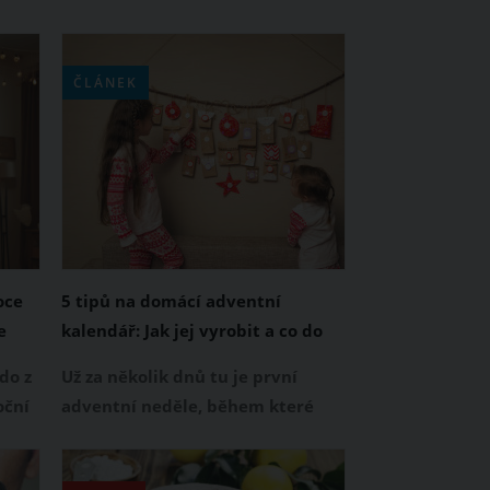
ČLÁNEK
oce
5 tipů na domácí adventní
e
kalendář: Jak jej vyrobit a co do
něj dát?
do z
Už za několik dnů tu je první
oční
adventní neděle, během které
zapálíme první svíčku na
ná a
adventním věnci. K začátku