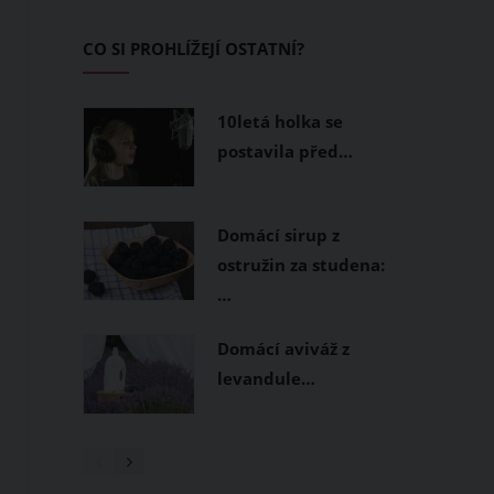
pomůžou vykouzlit následující
techniky pozitivního myšlení!
CO SI PROHLÍŽEJÍ OSTATNÍ?
10letá holka se
postavila před…
Domácí sirup z
ostružin za studena:
…
Domácí aviváž z
levandule…
1
/ 3