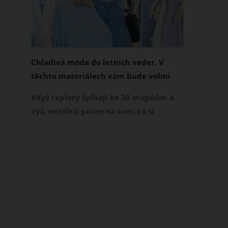
Chladivá móda do letních veder. V
těchto materiálech vám bude velmi
příjemně
Když teploty šplhají ke 30 stupňům a
výš, nezáleží pouze na tom, co si
obléknete, ale také z čeho je oblečení
ušité. Některé materiály totiž zadržují
teplo a pot, jiné naopak nechají
pokožku dýchat a pomohou vám
zvládnout i opravdu horké dny.
Základem letního šatníku by proto
měly být přírodní nebo funkční
prodyšné tkaniny a volnější střihy.