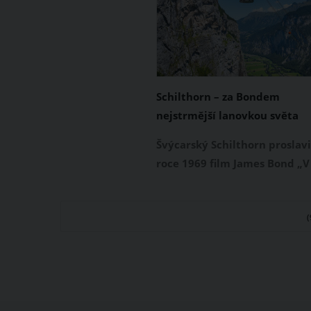
podporují prevenci, výzkum i
léčbu rakoviny prostaty a var
si po celý listopad pěstují kn
pod nosem. Připojíte se také?
Schilthorn – za Bondem
nejstrmější lanovkou světa
Švýcarský Schilthorn proslavi
roce 1969 film James Bond „V
tajné službě Jejího veličenstv
letos si říká o slávu skrze svo
novou moderní lanovku, kter
nejstrmější na světě.