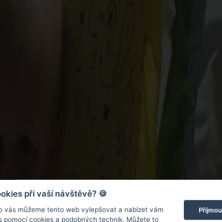
kies při vaší návštěvě? 🍪
o vás můžeme tento web vylepšovat a nabízet vám
Přijmou
 s pomocí cookies a podobných technik. Můžete to