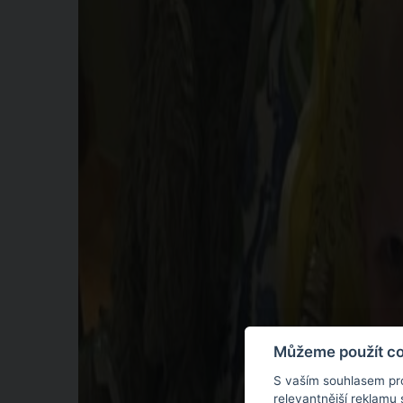
Můžeme použít coo
S vaším souhlasem pr
relevantnější reklamu