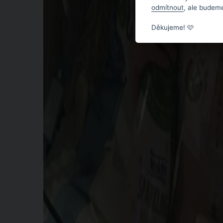
odmítnout
, ale budeme
Děkujeme! 🩷