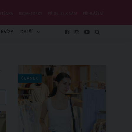
STĚNKA
REDAKTORKY
PŘIDEJ SE K NÁM
PŘIHLÁŠENÍ
KVÍZY
DALŠÍ
,
ČLÁNEK
.ME