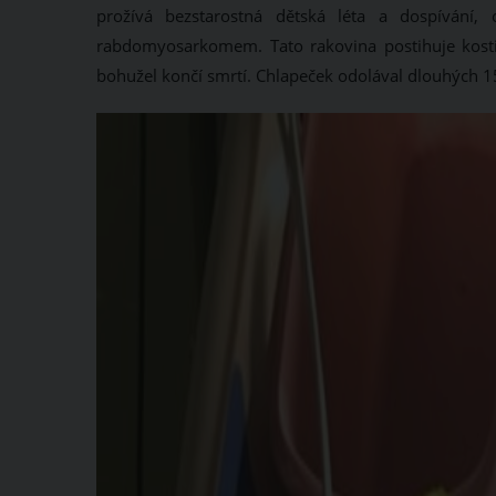
prožívá bezstarostná dětská léta a dospívání
rabdomyosarkomem. Tato rakovina postihuje kosti 
bohužel končí smrtí. Chlapeček odolával dlouhých 1