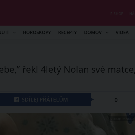
E-SHOP
NÁ
NUTÍ
HOROSKOPY
RECEPTY
DOMOV
VIDEA
ebe,” řekl 4letý Nolan své matce
SDÍLEJ PŘÁTELŮM
0
ZDROJ: PANDDA