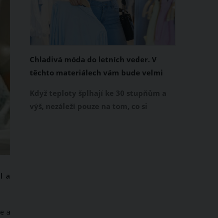
Chladivá móda do letních veder. V
těchto materiálech vám bude velmi
příjemně
Když teploty šplhají ke 30 stupňům a
výš, nezáleží pouze na tom, co si
obléknete, ale také z čeho je oblečení
ušité. Některé materiály totiž zadržují
teplo a pot, jiné naopak nechají
pokožku dýchat a pomohou vám
zvládnout i opravdu horké dny.
l a
Základem letního šatníku by proto
měly být přírodní nebo funkční
prodyšné tkaniny a volnější střihy.
te a