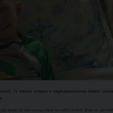
ouhých 15 měsíců utrpení a nepředstavitelnou bolest. Umíra
e.
jí synek už není a ona, která ho měla chránit, dívat se, jak ros