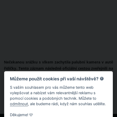
Nečekanou srážku s vlkem zachytila palubní kamera v autě
řidičky. Tento záznam následně oficiální cestou zveřejnili na
internetu policisté. Na video se tak můžete podívat i vy.
Můžeme použít cookies při vaší návštěvě? 🍪
Zdroj:
Twitter.com/PolicieCZ
,
Youtube.com
,
Tn.nova.cz
S vaším souhlasem pro vás můžeme tento web
vylepšovat a nabízet vám relevantnější reklamu s
pomocí cookies a podobných technik. Můžete to
odmítnout
, ale budeme rádi, když nám souhlas udělíte.
Děkujeme! 🩷