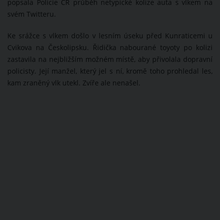
popsala Policie ČR průběh netypické kolize auta s vlkem na
svém Twitteru.
Ke srážce s vlkem došlo v lesním úseku před Kunraticemi u
Cvikova na Českolipsku. Řidička nabourané toyoty po kolizi
zastavila na nejbližším možném místě, aby přivolala dopravní
policisty. Její manžel, který jel s ní, kromě toho prohledal les,
kam zraněný vlk utekl. Zvíře ale nenašel.