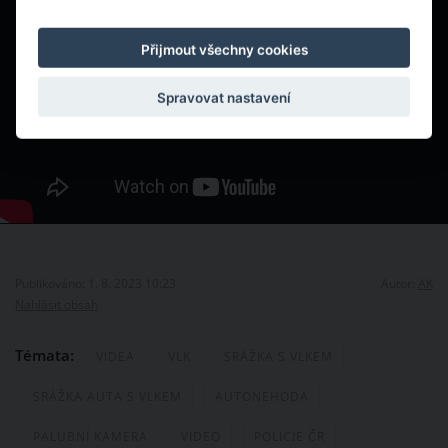
Přijmout všechny cookies
Spravovat nastavení
Publikováno: 1. 8. 2023 10:23
Autor:
AK
Nahlásit obsah
Témata:
VIDEA
VLK
SRÁŽKA S VLKEM
SRÁŽKA AUTA S VLKEM
AUTONEHODA
PALUBNÍ KAMERA
VIDEO
POLICIE ČR