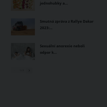
jednohubky a…
Smutná zpráva z Rallye Dakar
2023:…
Sexuální anorexie neboli
odpor k…
1
/ 3