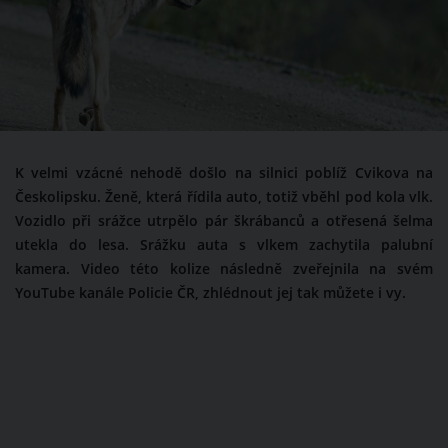
K velmi vzácné nehodě došlo na silnici poblíž Cvikova na
Českolipsku. Ženě, která řídila auto, totiž vběhl pod kola vlk.
Vozidlo při srážce utrpělo pár škrábanců a otřesená šelma
utekla do lesa. Srážku auta s vlkem zachytila palubní
kamera. Video této kolize následně zveřejnila na svém
YouTube kanále Policie ČR, zhlédnout jej tak můžete i vy.