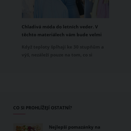
Chladivá móda do letních veder. V
těchto materiálech vám bude velmi
příjemně
Když teploty šplhají ke 30 stupňům a
výš, nezáleží pouze na tom, co si
obléknete, ale také z čeho je oblečení
ušité. Některé materiály totiž zadržují
teplo a pot, jiné naopak nechají
pokožku dýchat a pomohou vám
zvládnout i opravdu horké dny.
Základem letního šatníku by proto
CO SI PROHLÍŽEJÍ OSTATNÍ?
měly být přírodní nebo funkční
prodyšné tkaniny a volnější střihy.
Nejlepší pomazánky na