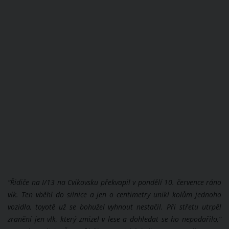
“Řidiče na I/13 na Cvikovsku překvapil v pondělí 10. července ráno
vlk. Ten vběhl do silnice a jen o centimetry unikl kolům jednoho
vozidla, toyotě už se bohužel vyhnout nestačil. Při střetu utrpěl
zranění jen vlk, který zmizel v lese a dohledat se ho nepodařilo,”