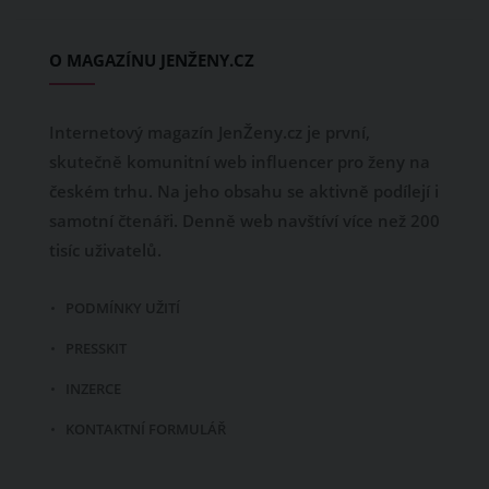
O MAGAZÍNU JENŽENY.CZ
Internetový magazín JenŽeny.cz je první,
skutečně komunitní web influencer pro ženy na
českém trhu. Na jeho obsahu se aktivně podílejí i
samotní čtenáři. Denně web navštíví více než 200
tisíc uživatelů.
PODMÍNKY UŽITÍ
PRESSKIT
INZERCE
KONTAKTNÍ FORMULÁŘ