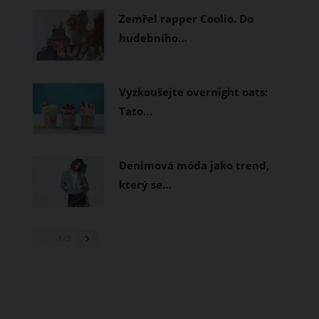
Zemřel rapper Coolio. Do
hudebního…
Vyzkoušejte overnight oats:
Tato…
Denimová móda jako trend,
který se…
1
/ 3