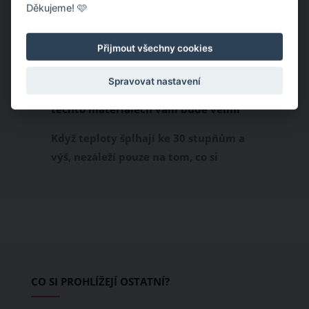
Děkujeme! 🩷
Přijmout všechny cookies
Spravovat nastavení
Chladivá móda do letních veder. V
těchto materiálech vám bude velmi
příjemně
Když teploty šplhají ke 30 stupňům a
výš, nezáleží pouze na tom, co si
obléknete, ale také z čeho je oblečení
ušité. Některé materiály totiž zadržují
teplo a pot, jiné naopak nechají
pokožku dýchat a pomohou vám
zvládnout i opravdu horké dny.
Základem letního šatníku by proto
CO SI PROHLÍŽEJÍ OSTATNÍ?
měly být přírodní nebo funkční
prodyšné tkaniny a volnější střihy.