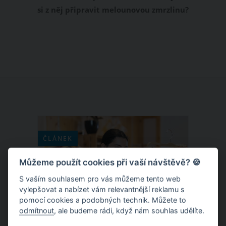
si z něj připravit melounovou zmrzlinu?
Jde o velmi jednoduchou záležitost,
kterou zvládne i naprostý začátečník.
Jak tedy vyrobit melounovou zmrzlinu?
Inspirujte se následujícím receptem,
který vás v létě zaručeně osvěží.
ČLÁNEK
Můžeme použít cookies při vaší návštěvě? 🍪
S vaším souhlasem pro vás můžeme tento web
vylepšovat a nabízet vám relevantnější reklamu s
pomocí cookies a podobných technik. Můžete to
odmítnout
, ale budeme rádi, když nám souhlas udělíte.