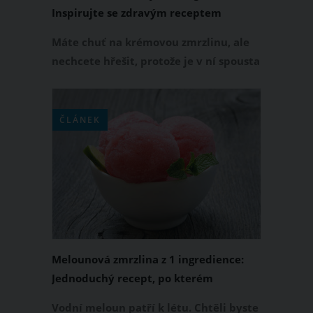
Inspirujte se zdravým receptem
šéfkuchařky Faith Durant
Máte chuť na krémovou zmrzlinu, ale
nechcete hřešit, protože je v ní spousta
kalorií? Od teď můžete mlsat bez
výčitek. Vyrobte si domácí zmrzlinu
podle návodu šéfkuchařky Faith
ČLÁNEK
Durant, která přišla se zdravým
receptem obsahující pouze jednu
ingredienci, a to zralý banán. Koho z
nás by napadlo, že právě z banánu
dostaneme vynikající jemnou zmrzku?
Melounová zmrzlina z 1 ingredience:
Jednoduchý recept, po kterém
nepřiberete
Vodní meloun patří k létu. Chtěli byste