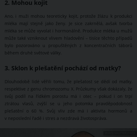
2. Mohou kojit
Ano, i muži mohou teoreticky kojit, protože žlázu k produkci
mléka mají stejně jako ženy. Je sice zakrnělá, avšak tvorba
mléka se může vyvolat i hormonálně. Produkce mléka u mužů
může také vzniknout vlivem hladovění – tisíce těchto případů
bylo pozorováno u propuštěných z koncentračních táborů
během druhé světové války.
3. Sklon k plešatění pochází od matky?
Dlouhodobě lidé věřili tomu, že plešatost se dědí od matky,
respektive z genu chromozomu X. Průzkumy však dokázaly, že
svůj podíl na řídkém porostu má i otec – pokud i on trpí
ztrátou vlasů, zvýší se u jeho potomka pravděpodobnost
plešatění o 60 %. Svůj vliv zde má i aktivita hormonů a
v neposlední řadě i stres a nezdravá životospráva.
ZDROJ: SHUTTERSTOCK