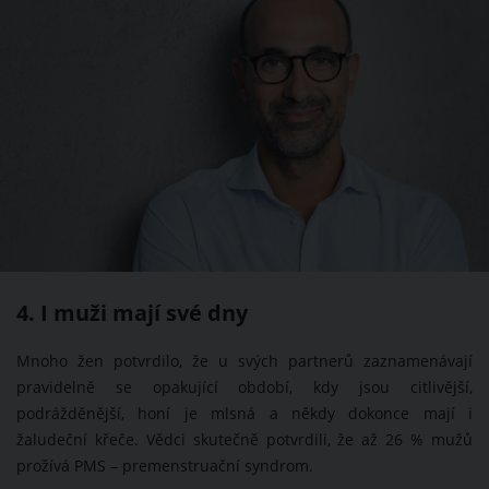
4. I muži mají své dny
Mnoho žen potvrdilo, že u svých partnerů zaznamenávají
pravidelně se opakující období, kdy jsou citlivější,
podrážděnější, honí je mlsná a někdy dokonce mají i
žaludeční křeče. Vědci skutečně potvrdili, že až 26 % mužů
prožívá PMS – premenstruační syndrom.