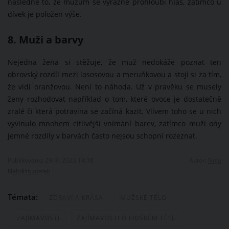
následně to, že mužům se výrazně prohloubí hlas, zatímco u
dívek je položen výše.
8. Muži a barvy
Nejedna žena si stěžuje, že muž nedokáže poznat ten
obrovský rozdíl mezi lososovou a meruňkovou a stojí si za tím,
že vidí oranžovou. Není to náhoda. Už v pravěku se musely
ženy rozhodovat například o tom, které ovoce je dostatečně
zralé či která potravina se začíná kazit. Vlivem toho se u nich
vyvinulo mnohem citlivější vnímání barev, zatímco muži ony
jemné rozdíly v barvách často nejsou schopni rozeznat.
Publikováno: 29. 8. 2023 14:18
Autor:
NoJa
Nahlásit obsah
Témata:
ZDRAVÍ A KRÁSA
MUŽSKÉ TĚLO
ZAJÍMAVOSTI
ZAJÍMAVOSTI O LIDSKÉM TĚLE