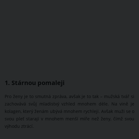
1. Stárnou pomaleji
Pro ženy je to smutná zpráva, avšak je to tak – mužská tvář si
zachovává svůj mladistvý vzhled mnohem déle. Na vině je
kolagen, který ženám ubývá mnohem rychleji. Avšak muži se o
svou pleť starají v mnohem menší míře než ženy, čímž svou
výhodu ztrácí.