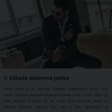
ZDROJ: SHUTTERSTOCK
7. Záhada Adamova jablka
Podle Bible je za mužský ohryzek zodpovědný první muž
Adam, kterému kousek osudného jablka uvízl v krku. Vědci se
však přiklání k tomu, že na „vině“ jsou hlasivky, které se
během puberty zvětšují více než u žen. Výsledkem je