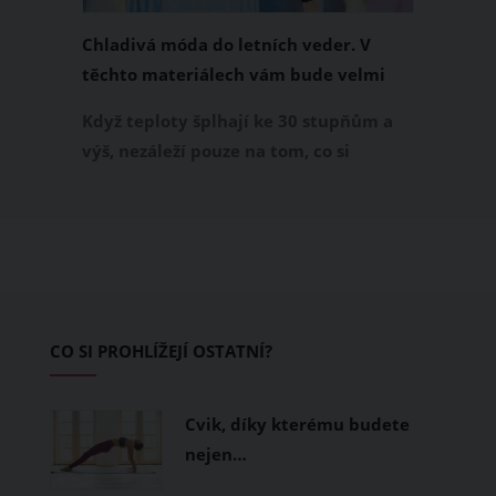
Chladivá móda do letních veder. V
těchto materiálech vám bude velmi
příjemně
Když teploty šplhají ke 30 stupňům a
výš, nezáleží pouze na tom, co si
obléknete, ale také z čeho je oblečení
ušité. Některé materiály totiž zadržují
teplo a pot, jiné naopak nechají
pokožku dýchat a pomohou vám
zvládnout i opravdu horké dny.
Základem letního šatníku by proto
CO SI PROHLÍŽEJÍ OSTATNÍ?
měly být přírodní nebo funkční
prodyšné tkaniny a volnější střihy.
Cvik, díky kterému budete
nejen…