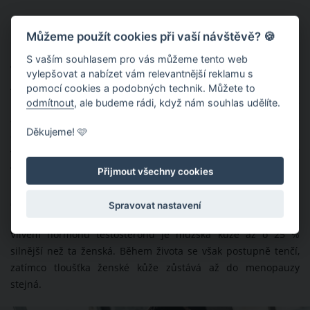
Můžeme použít cookies při vaší návštěvě? 🍪
5. Všichni muži byli ženami
S vaším souhlasem pro vás můžeme tento web
Všechny lidské bytosti započali svou existenci jako ženy.
vylepšovat a nabízet vám relevantnější reklamu s
Ačkoliv pohlaví dítěte je dáno v okamžiku, kdy spermie
pomocí cookies a podobných technik. Můžete to
odmítnout
, ale budeme rádi, když nám souhlas udělíte.
pronikne do vajíčka, zhruba do šestého týdne těhotenství je
aktivní pouze „ženský“ chromozom X a obě pohlaví se do té
Děkujeme! 🩷
doby vyvíjí stejně. Pokud má embryo mužskou genetickou
výbavu, aktivuje se chromozom Y, který je zodpovědný za další
vývoj muže.
Přijmout všechny cookies
6. Mužská kůže je silnější
Spravovat nastavení
Vlivem hormonu testosteronu je mužská kůže až o 25 %
silnější než ta ženská. Během života se však postupně tenčí,
zatímco tloušťka ženské kůže zůstává až do menopauzy
stejná.