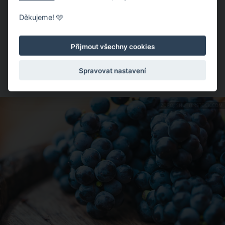
Zlepšíte si paměť a budete se lépe soustředit.
Vaše tělo bude lépe chráněno před virózami včetně
Děkujeme! 🩷
chřipky.
Předejdete rakovině tlustého střeva, prsu, prostaty, jater,
Přijmout všechny cookies
plic a kůže. Vědecky prokázaný je rovněž účinek červeného
vína v případě prevence před poškozením jater při
Spravovat nastavení
chemoterapii.
ZDROJ: SHUTTERSTOCK.COM