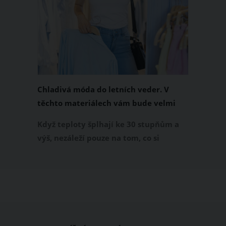
Chladivá móda do letních veder. V
těchto materiálech vám bude velmi
příjemně
Když teploty šplhají ke 30 stupňům a
výš, nezáleží pouze na tom, co si
obléknete, ale také z čeho je oblečení
ušité. Některé materiály totiž zadržují
teplo a pot, jiné naopak nechají
pokožku dýchat a pomohou vám
zvládnout i opravdu horké dny.
Základem letního šatníku by proto