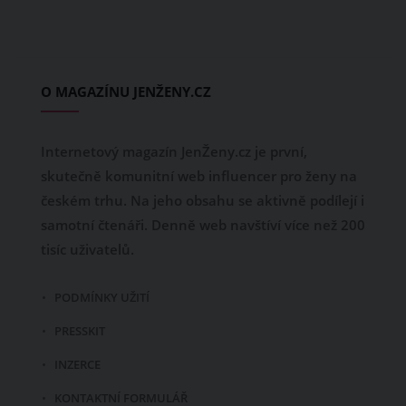
O MAGAZÍNU JENŽENY.CZ
Internetový magazín JenŽeny.cz je první,
skutečně komunitní web influencer pro ženy na
českém trhu. Na jeho obsahu se aktivně podílejí i
samotní čtenáři. Denně web navštíví více než 200
tisíc uživatelů.
PODMÍNKY UŽITÍ
PRESSKIT
INZERCE
KONTAKTNÍ FORMULÁŘ