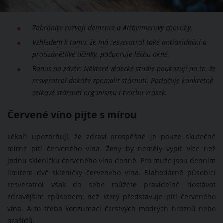
Zabráníte rozvoji demence a Alzheimerovy choroby.
Vzhledem k tomu, že má resveratrol také antioxidační a
protizánětlivé účinky, podporuje léčbu akné.
Bonus na závěr: Některé vědecké studie poukazují na to, že
resveratrol dokáže zpomalit stárnutí. Potlačuje konkrétně
celkové stárnutí organismu i tvorbu vrásek.
Červené víno pijte s mírou
Lékaři upozorňují, že zdraví prospěšné je pouze skutečně
mírné pití červeného vína. Ženy by neměly vypít více než
jednu skleničku červeného vína denně. Pro muže jsou denním
limitem dvě skleničky červeného vína. Blahodárně působící
resveratrol však do sebe můžete pravidelně dostávat
zdravějším způsobem, než který představuje pití červeného
vína. A to třeba konzumací čerstvých modrých hroznů nebo
arašídů.