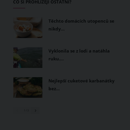
CO SI PROHLÍŽEJÍ OSTATNÍ?
měly být přírodní nebo funkční
prodyšné tkaniny a volnější střihy.
Těchto domácích utopenců se
nikdy…
Vyklonila se z lodi a natáhla
ruku.…
Nejlepší cuketové karbanátky
bez…
1
/ 3