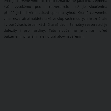
Proč je červené víno tak často označované jako lék? Zejména
kvůli vysokému podílu resveratrolu, což je sloučenina
přinášející lidskému zdraví spoustu výhod. Kromě červeného
vína resveratrol najdete také ve slupkách modrých hroznů, ale
i v borůvkách, brusinkách či arašídech. Samotný resveratrol je
důležitý i pro rostliny. Tato sloučenina je chrání před
bakteriemi, plísněmi, ale i ultrafialovým zářením.