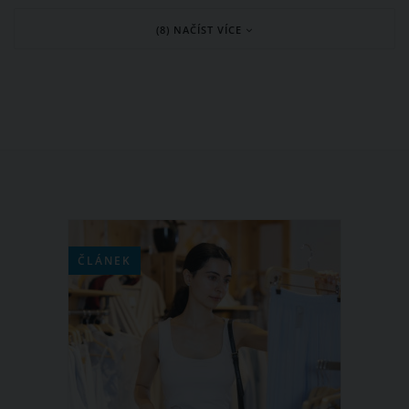
který nahrává případné nákaze.
(8) NAČÍST VÍCE
Velkým problémem ovšem je, že na
svůj nos, pusu, oči či tváře často
sáhneme nevědomky. Když se
přestaneme dotýkat tváře, jde o jednu
z nejúčinnějších obran proti
koronaviru. Jak ale na to?
ČLÁNEK