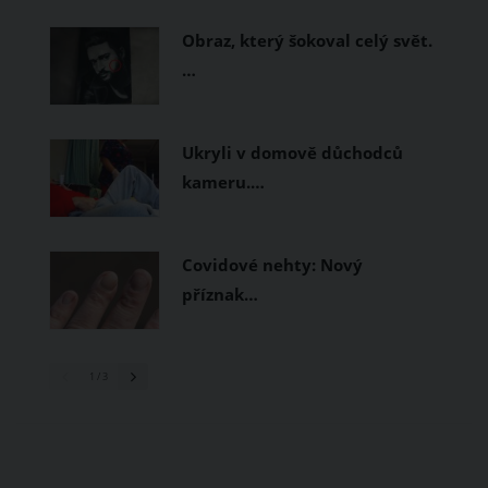
prodyšné tkaniny a volnější střihy.
Obraz, který šokoval celý svět.
…
Ukryli v domově důchodců
kameru.…
Covidové nehty: Nový
příznak…
1
/ 3