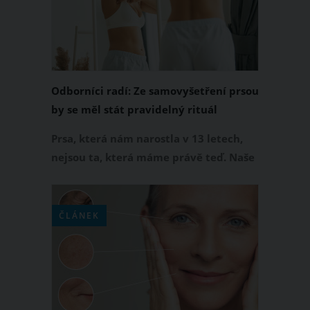
člověku přinést mnoho benefitů.
Odborníci radí: Ze samovyšetření prsou
by se měl stát pravidelný rituál
Prsa, která nám narostla v 13 letech,
nejsou ta, která máme právě teď. Naše
prsa se mění - s věkem, přírůstkem
hmotnosti, hubnutím, těhotenstvím
nebo kojením. Tak jak si každý den
ČLÁNEK
čistíme zuby, měly bychom
pravidelnou péči dopřávat i svým
prsům. Pravidelné samovyšetření je
dle lékařů důležité hlavně proto, že
díky němu často předejdeme rakovině.