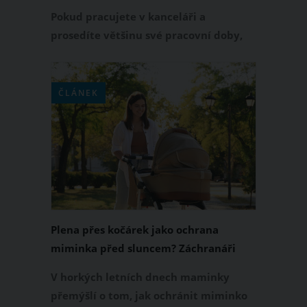
netrpěla?
Pokud pracujete v kanceláři a
prosedíte většinu své pracovní doby,
určitě víte, o čem je řeč. Sedavé
zaměstnání totiž výrazně přispívá k
bolestem zad a krční páteře. Co dělat,
ČLÁNEK
abyste i přes dlouhé sezení měli zdravá
záda? Bolesti zad zmírníte, nebo se jich
dokonce zbavíte, díky následujícím
opatřením, která zahrnují také cviky
pro zdravá záda.
Plena přes kočárek jako ochrana
miminka před sluncem? Záchranáři
řekli důrazné NE
V horkých letních dnech maminky
přemýšlí o tom, jak ochránit miminko