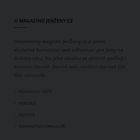
O MAGAZÍNU JENŽENY.CZ
Internetový magazín JenŽeny.cz je první,
skutečně komunitní web influencer pro ženy na
českém trhu. Na jeho obsahu se aktivně podílejí i
samotní čtenáři. Denně web navštíví více než 200
tisíc uživatelů.
PODMÍNKY UŽITÍ
PRESSKIT
INZERCE
KONTAKTNÍ FORMULÁŘ