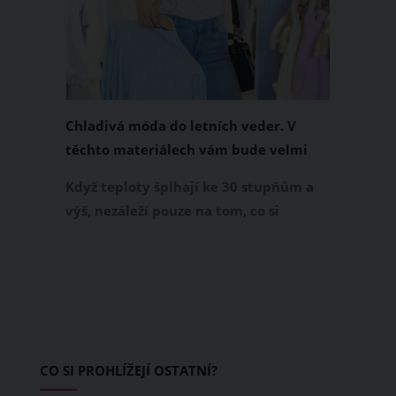
Chladivá móda do letních veder. V
těchto materiálech vám bude velmi
příjemně
Když teploty šplhají ke 30 stupňům a
výš, nezáleží pouze na tom, co si
obléknete, ale také z čeho je oblečení
ušité. Některé materiály totiž zadržují
teplo a pot, jiné naopak nechají
pokožku dýchat a pomohou vám
zvládnout i opravdu horké dny.
Základem letního šatníku by proto
CO SI PROHLÍŽEJÍ OSTATNÍ?
měly být přírodní nebo funkční