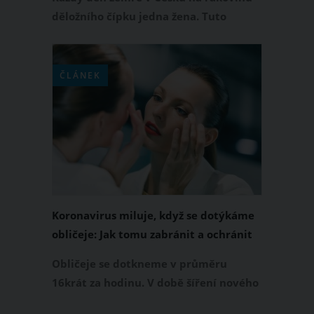
věku 35 a 45 let zdarma
děložního čípku jedna žena. Tuto
zákeřnou nemoc způsobuje zejména
pohlavně přenosný lidský
papilomavirus (HPV). Zda jej ve svém
ČLÁNEK
těle máte, nebo ne, určí HPV DNA test,
který vám může gynekolog udělat v
rámci preventivní prohlídky. Dobrou
zprávou je, že tento test bude nově pro
ženy ve věku 35 a 45 let zdarma.
Koronavirus miluje, když se dotýkáme
obličeje: Jak tomu zabránit a ochránit
své zdraví
Obličeje se dotkneme v průměru
16krát za hodinu. V době šíření nového
koronaviru jde o nebezpečný zlozvyk,