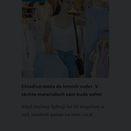
Chladivá móda do letních veder. V
těchto materiálech vám bude velmi
příjemně
Když teploty šplhají ke 30 stupňům a
výš, nezáleží pouze na tom, co si
obléknete, ale také z čeho je oblečení
ušité. Některé materiály totiž zadržují