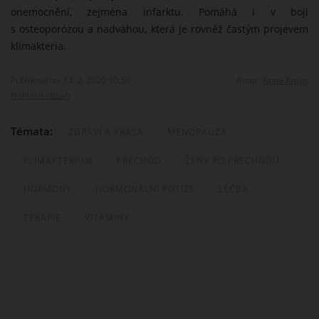
onemocnění, zejména infarktu. Pomáhá i v boji
s osteoporózou a nadváhou, která je rovněž častým projevem
klimakteria.
Publikováno: 13. 2. 2020 10:50
Autor:
Anna Kraus
Nahlásit obsah
Témata:
ZDRAVÍ A KRÁSA
MENOPAUZA
KLIMAKTERIUM
PŘECHOD
ŽENY PO PŘECHODU
HORMONY
HORMONÁLNÍ POTÍŽE
LÉČBA
TERAPIE
VITAMINY