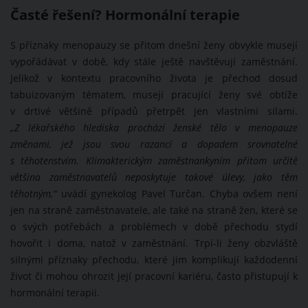
Časté řešení? Hormonální terapie
S příznaky menopauzy se přitom dnešní ženy obvykle musejí
vypořádávat v době, kdy stále ještě navštěvují zaměstnání.
Jelikož v kontextu pracovního života je přechod dosud
tabuizovaným tématem, musejí pracující ženy své obtíže
v drtivé většině případů přetrpět jen vlastními silami.
„
Z lékařského hlediska prochází ženské tělo v menopauze
změnami, jež jsou svou razancí a dopadem srovnatelné
s těhotenstvím. Klimakterickým zaměstnankyním přitom určitě
většina zaměstnavatelů neposkytuje takové úlevy, jako těm
těhotným,“
uvádí gynekolog Pavel Turčan. Chyba ovšem není
jen na straně zaměstnavatele, ale také na straně žen, které se
o svých potřebách a problémech v době přechodu stydí
hovořit i doma, natož v zaměstnání. Trpí-li ženy obzvláště
silnými příznaky přechodu, které jim komplikují každodenní
život či mohou ohrozit její pracovní kariéru, často přistupují k
hormonální terapii.