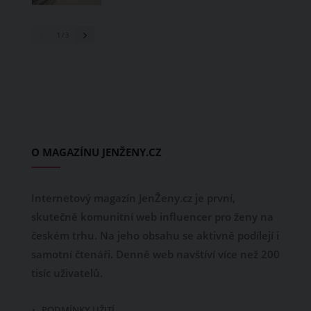
1
/ 3
O MAGAZÍNU JENŽENY.CZ
Internetový magazín JenŽeny.cz je první,
skutečně komunitní web influencer pro ženy na
českém trhu. Na jeho obsahu se aktivně podílejí i
samotní čtenáři. Denně web navštíví více než 200
tisíc uživatelů.
PODMÍNKY UŽITÍ