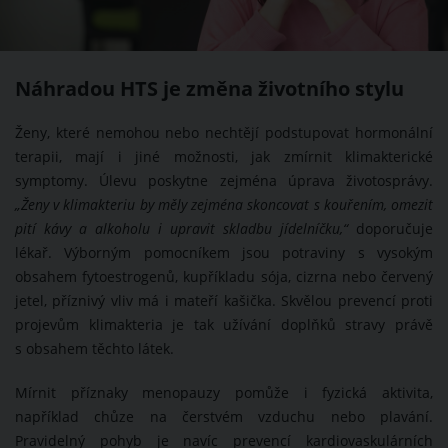
Náhradou HTS je změna životního stylu
Ženy, které nemohou nebo nechtějí podstupovat hormonální
terapii, mají i jiné možnosti, jak zmírnit klimakterické
symptomy. Úlevu poskytne zejména úprava životosprávy.
„Ženy v klimakteriu by měly zejména skoncovat s kouřením, omezit
pití kávy a alkoholu i upravit skladbu jídelníčku,“
doporučuje
lékař. Výborným pomocníkem jsou potraviny s vysokým
obsahem fytoestrogenů, kupříkladu sója, cizrna nebo červený
jetel, příznivý vliv má i mateří kašička. Skvělou prevencí proti
projevům klimakteria je tak užívání doplňků stravy právě
s obsahem těchto látek.
Mírnit příznaky menopauzy pomůže i fyzická aktivita,
například chůze na čerstvém vzduchu nebo plavání.
Pravidelný pohyb je navíc prevencí kardiovaskulárních