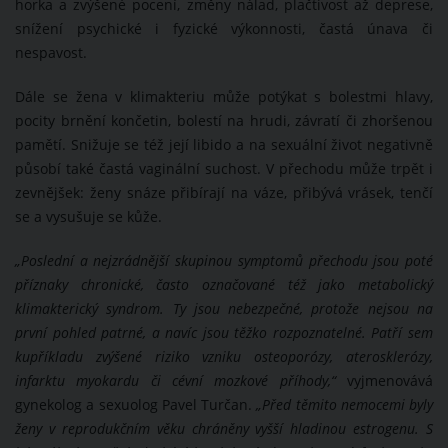
horka a zvýšené pocení, změny nálad, plačtivost až deprese,
snížení psychické i fyzické výkonnosti, častá únava či
nespavost.
Dále se žena v klimakteriu může potýkat s bolestmi hlavy,
pocity brnění končetin, bolestí na hrudi, závratí či zhoršenou
pamětí. Snižuje se též její libido a na sexuální život negativně
působí také častá vaginální suchost. V přechodu může trpět i
zevnějšek: ženy snáze přibírají na váze, přibývá vrásek, tenčí
se a vysušuje se kůže.
„
Poslední a nejzrádnější skupinou symptomů přechodu jsou poté
příznaky chronické, často označované též jako metabolický
klimakterický syndrom. Ty jsou nebezpečné, protože nejsou na
první pohled patrné, a navíc jsou těžko rozpoznatelné. Patří sem
kupříkladu zvýšené riziko vzniku osteoporózy, aterosklerózy,
infarktu myokardu či cévní mozkové příhody,“
vyjmenovává
gynekolog a sexuolog Pavel Turčan.
„Před těmito nemocemi byly
ženy v reprodukčním věku chráněny vyšší hladinou
estrogenu. S