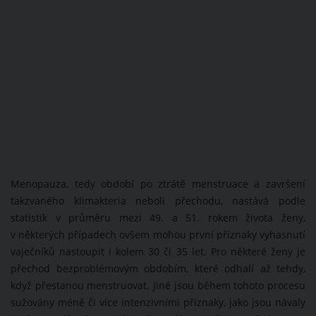
Menopauza, tedy období po ztrátě menstruace a završení
takzvaného klimakteria neboli přechodu, nastává podle
statistik v průměru mezi 49. a 51. rokem života ženy,
v některých případech ovšem mohou první příznaky vyhasnutí
vaječníků nastoupit i kolem 30 či 35 let. Pro některé ženy je
přechod bezproblémovým obdobím, které odhalí až tehdy,
když přestanou menstruovat. Jiné jsou během tohoto procesu
sužovány méně či více intenzivními příznaky, jako jsou návaly