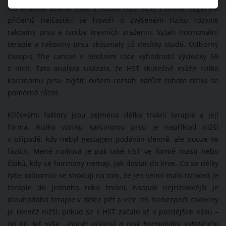
Na druhou stranu však s sebou HST nese i určitá negativa,
přičemž nejčastěji se hovoří o zvýšeném riziku rozvoje
rakoviny prsu a tvorby krevních sraženin. Vztah hormonální
terapie a rakoviny prsu zkoumaly již desítky studií. Odborný
časopis The Lancet v letošním roce vyhodnotil výsledky 58
z nich. Tato analýza ukázala, že HST skutečně může riziko
karcinomu prsu zvýšit, ovšem rozsah nárůst tohoto rizika se
poměrně různí.
Klíčovými faktory jsou zejména délka trvání terapie a její
forma. Riziko vzniku karcinomu prsu je například nižší
v případě, kdy nebyl gestagen podáván denně, ale pouze ve
fázích. Méně riziková je pak také HST ve formě mastí nebo
čípků, kdy se hormony nemají, jak dostat do krve. Co se délky
týče, odborníci se shodují na tom, že jen velmi málo riziková je
terapie do jednoho roku trvání, naopak nejrizikovější je
dlouhodobá terapie v délce pět a více let. Nebezpečí rakoviny
je rovněž nižší, pokud se s HST začalo až v pozdějším věku –
od 60. let výše.
„Poměr přínosů a rizik hormonální substituční