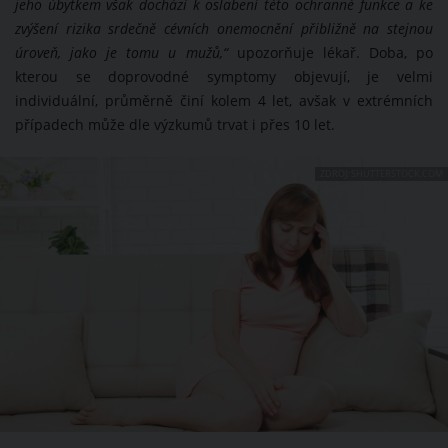
jeho úbytkem však dochází k oslabení této ochranné funkce a ke
zvýšení rizika srdečně cévních onemocnění přibližně na stejnou
úroveň, jako je tomu u mužů,“
upozorňuje lékař. Doba, po
kterou se doprovodné symptomy objevují, je velmi
individuální, průměrně činí kolem 4 let, avšak v extrémních
případech může dle výzkumů trvat i přes 10 let.
ZDROJ: SHUTTERSTOCK.COM