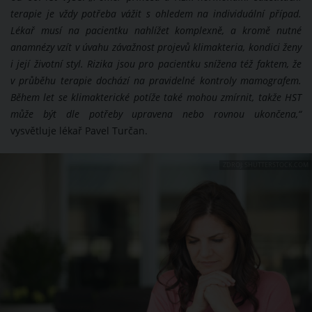
terapie je vždy potřeba vážit s ohledem na individuální případ.
Lékař musí na pacientku nahlížet komplexně, a kromě nutné
anamnézy vzít v úvahu závažnost projevů klimakteria, kondici ženy
i její životní styl. Rizika jsou pro pacientku snížena též faktem, že
v průběhu terapie dochází na pravidelné kontroly mamografem.
Během let se klimakterické potíže také mohou zmírnit, takže HST
může být dle potřeby upravena nebo rovnou ukončena,“
vysvětluje lékař Pavel Turčan.
ZDROJ: SHUTTERSTOCK.COM