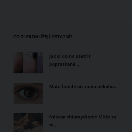
teplo a pot, jiné naopak nechají
pokožku dýchat a pomohou vám
zvládnout i opravdu horké dny.
Základem letního šatníku by proto
CO SI PROHLÍŽEJÍ OSTATNÍ?
měly být přírodní nebo funkční
prodyšné tkaniny a volnější střihy.
Jak si doma ošetřit
popraskané…
Máte hnědé oči nebo někoho…
Nákaza chlamydiemi: Může za
ni…