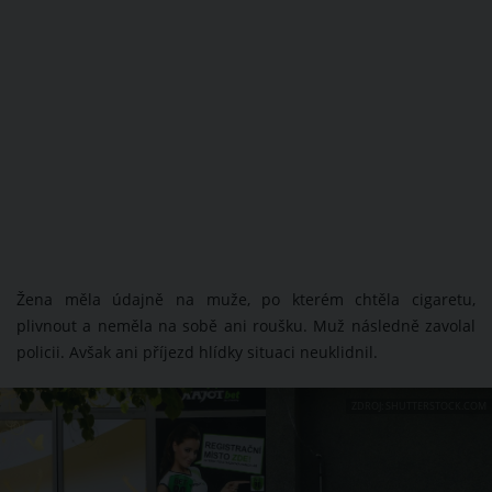
Žena měla údajně na muže, po kterém chtěla cigaretu,
plivnout a neměla na sobě ani roušku. Muž následně zavolal
policii. Avšak ani příjezd hlídky situaci neuklidnil.
ZDROJ: SHUTTERSTOCK.COM