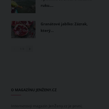
ruku.…
Granátové jablko: Zázrak,
který…
1
/ 3
O MAGAZÍNU JENŽENY.CZ
Internetový magazín JenŽeny.cz je první,