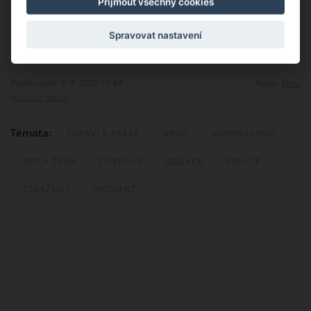
Přijmout všechny cookies
naštěstí prokázalo, že testy na koronavirus byly u ženy
negativní. Na případ tedy nebude pohlíženo jako na trestný
Spravovat nastavení
čin, ale jen jako na přestupek proti občanskému soužití.
Publikováno: 8. 4. 2020 12:47
Autor:
Sima
Nahlásit obsah
Témata:
ZDRAVÍ A KRÁSA
BRNO
KORONAVIRUS
OPILÁ ŽENA
COVID-19
IZOLACE
POLICIE
STRÁŽNÍCI
INCIDENT