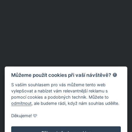
Můžeme použít cookies při vaší návštěvě? 🍪
S vaším souhlasem pro vás můžeme tento web
vylepšovat a nabízet vám relevantnější reklamu s
pomocí cookies a podobných technik. Můžete to
odmítnout
, ale budeme rádi, když nám souhlas udělíte.
Děkujeme! 🩷
Kvůli bezohlednému chování podnapilé ženy tak museli být
dva strážníci umístěni do preventivní izolace. Později se