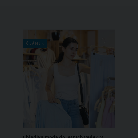
ČLÁNEK
Chladivá móda do letních veder. V