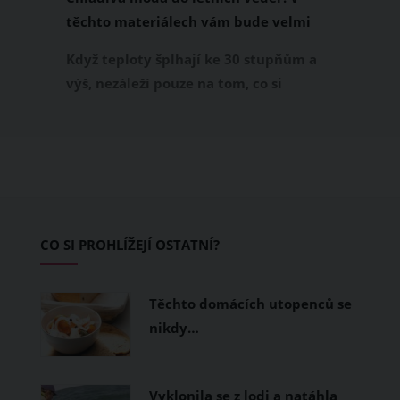
těchto materiálech vám bude velmi
příjemně
Když teploty šplhají ke 30 stupňům a
výš, nezáleží pouze na tom, co si
obléknete, ale také z čeho je oblečení
ušité. Některé materiály totiž zadržují
teplo a pot, jiné naopak nechají
pokožku dýchat a pomohou vám
zvládnout i opravdu horké dny.
Základem letního šatníku by proto
CO SI PROHLÍŽEJÍ OSTATNÍ?
měly být přírodní nebo funkční
prodyšné tkaniny a volnější střihy.
Těchto domácích utopenců se
nikdy…
Vyklonila se z lodi a natáhla