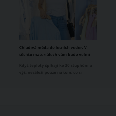
Chladivá móda do letních veder. V
těchto materiálech vám bude velmi
příjemně
Když teploty šplhají ke 30 stupňům a
výš, nezáleží pouze na tom, co si
obléknete, ale také z čeho je oblečení
ušité. Některé materiály totiž zadržují
teplo a pot, jiné naopak nechají
pokožku dýchat a pomohou vám
zvládnout i opravdu horké dny.
Základem letního šatníku by proto