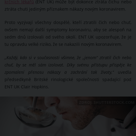
krčních lékařů
(ENT UK) může být dokonce ztráta čichu nebo
ztráta chuti jediným příznakem nákazy novým koronavirem.
Proto vyzývají všechny dospělé, kteří ztratili čich nebo chuť,
ovšem nemají další symptomy koronaviru, aby se alespoň na
sedm dnů izolovali od svého okolí. ENT UK upozorňuje, že je
tu opravdu velké riziko, že se nakazili novým koronavirem.
„Každý, kdo si v současnosti všimne, že „jenom“ ztratil čich nebo
chuť, by se měl sám izolovat. Díky svému přístupu přispěje ke
zpomalení přenosu nákazy a zachrání tak životy,“
uvedla
předsedkyně Britské rinologické společnosti spadající pod
ENT UK Clair Hopkins.
ZDROJ: SHUTTERSTOCK.COM