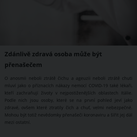
Zdánlivě zdravá osoba může být
přenašečem
O anosmii neboli ztrátě čichu a ageuzii neboli ztrátě chuti
mluví jako o příznacích nákazy nemocí COVID-19 také lékaři,
kteří zachraňují životy v nejpostiženějších oblastech Itálie.
Podle nich jsou osoby, které se na první pohled jeví jako
zdravé, ovšem které ztratily čich a chuť, velmi nebezpečné.
Mohou být totiž nevědomky přenašeči koronaviru a šířit jej dál
mezi ostatní.