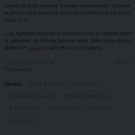
Gobert, který byl pozitivně testován na koronavirus. Otevřeně
se přiznal, že je nakažený, ovšem je mu dobře a ztratil pouze
čich a chuť.
„Lidi, nejnovější informace, ztráta čichu a chuti je rozhodně jeden
ze symptomů, už čtyři dny jsem nic necítil. Máte někdo stejnou
zkušenost?”
zeptal se
svých příznivců na Twitteru.
Publikováno: 25. 3. 2020 13:49
Autor:
AK
Nahlásit obsah
Témata:
ZDRAVÍ A KRÁSA
KORONAVIRUS
PŘÍZNAKY KORONAVIRU
NÁKAZA KORONAVIREM
ZTRÁTA CHUTI
ZTRÁTA ČICHU
KARANTÉNA
RSS-SEZNAM