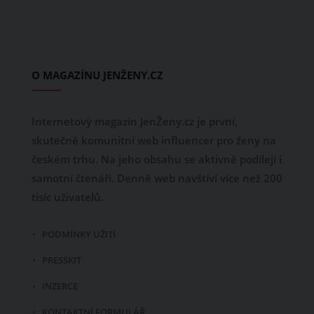
O MAGAZÍNU JENŽENY.CZ
Internetový magazín JenŽeny.cz je první,
skutečně komunitní web influencer pro ženy na
českém trhu. Na jeho obsahu se aktivně podílejí i
samotní čtenáři. Denně web navštíví více než 200
tisíc uživatelů.
PODMÍNKY UŽITÍ
PRESSKIT
INZERCE
KONTAKTNÍ FORMULÁŘ