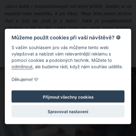
„Skoro každý z hospitalizovaných má stejný příběh. Zeptáte se na
manžela nebo manželku. A oni říkají: "Moje žena jenom ztratila
chuť a čich, ale jinak je jí dobře.' Takže je pravděpodobně
nakažená a šíří to dál, i když sama má velmi mírný průběh,”
otevřeně přiznal doktor Marco Metra, kterým je vedoucím
Můžeme použít cookies při vaší návštěvě? 🍪
oddělení kardiologie v hlavní nemocnici v Brekcii. Tato
S vaším souhlasem pro vás můžeme tento web
nemocnice má 700 z pacientů z 1200 hospitalizovaných
vylepšovat a nabízet vám relevantnější reklamu s
koronavirus.
pomocí cookies a podobných technik. Můžete to
odmítnout
, ale budeme rádi, když nám souhlas udělíte.
ZDROJ: SHUTTERSTOCK.COM
Děkujeme! 🩷
Přijmout všechny cookies
Spravovat nastavení