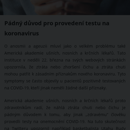
Pádný důvod pro provedení testu na
koronavirus
O anosmii a ageuzii mluví jako o velkém problému také
Americká akademie ušních, nosních a krčních lékařů. Tato
instituce v neděli 22. března na svých webových stránkách
upozornila, že ztráta nebo zhoršení čichu a ztráta chuti
mohou patřit k zásadním příznakům nového koronaviru. Tyto
symptomy se často objevily u pacientů pozitivně testovaných
na COVID-19, kteří jinak neměli žádné další příznaky.
Americká akademie ušních, nosních a krčních lékařů proto
zdravotníkům radí, že náhlá ztráta chuti nebo čichu je
pádným důvodem k tomu, aby jinak „zdravému“ člověku
provedli testy na onemocnění COVID-19. Na tuto skutečnost
na Twitteru upozornil například basketbalista Utahu Rudy