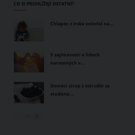
CO SI PROHLÍŽEJÍ OSTATNÍ?
měly být přírodní nebo funkční
prodyšné tkaniny a volnější střihy.
Chlapec z Irska večeřel na…
5 zajímavostí o lidech
narozených v…
Domácí sirup z ostružin za
studena:…
1
/ 3