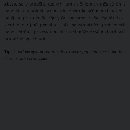
Abyste se v průběhu teplých jarních či letních měsíců příliš
nepotili a zabránili tak nevzhledným koláčům pod pažemi,
popíjejte přes den šalvějový čaj. Odvarem ze šalvěje lékařské,
která mimo jiné pomáhá i při menstruačních problémech
nebo zmírňuje projevy klimakteria, si můžete své podpaží také
průběžně oplachovat.
Tip:
S nadměrným pocením zatočí rovněž popíjení čaje z mladých
listů ořešáku královského.