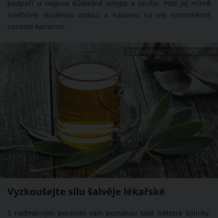
podpaží si nejprve důkladně umyjte a osušte. Poté jej mírně
navlhčete studenou vodou, a nakonec na něj rovnoměrně
naneste kamenec.
ZDROJ: SHUTTERSTOCK.COM
Vyzkoušejte sílu šalvěje lékařské
S nadměrným pocením vám pomohou také některé bylinky.