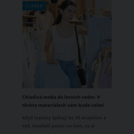
ČLÁNEK
Chladivá móda do letních veder. V
těchto materiálech vám bude velmi
příjemně
Když teploty šplhají ke 30 stupňům a
výš, nezáleží pouze na tom, co si
obléknete, ale také z čeho je oblečení