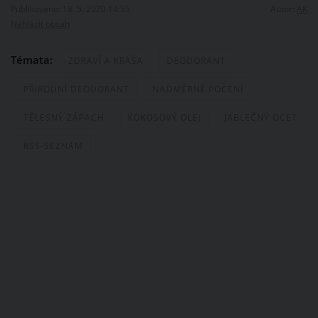
Publikováno: 18. 5. 2020 14:55
Autor:
AK
Nahlásit obsah
Témata:
ZDRAVÍ A KRÁSA
DEODORANT
PŘÍRODNÍ DEODORANT
NADMĚRNÉ POCENÍ
TĚLESNÝ ZÁPACH
KOKOSOVÝ OLEJ
JABLEČNÝ OCET
RSS-SEZNAM