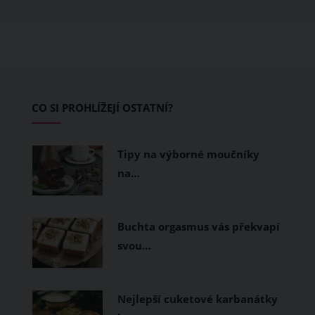
ušité. Některé materiály totiž zadržují
teplo a pot, jiné naopak nechají
pokožku dýchat a pomohou vám
zvládnout i opravdu horké dny.
Základem letního šatníku by proto
CO SI PROHLÍŽEJÍ OSTATNÍ?
měly být přírodní nebo funkční
prodyšné tkaniny a volnější střihy.
Tipy na výborné moučníky
na…
Buchta orgasmus vás překvapí
svou…
Nejlepší cuketové karbanátky