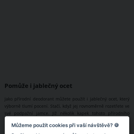
Pomůže i jablečný ocet
Jako přírodní deodorant můžete použít i jablečný ocet, který
výborně tlumí pocení. Stačí, když jej rovnoměrně rozetřete ve
své podpažní jamce. Již několik kapek tohoto přírodního
zázraku výrazně reguluje pocení a rovněž neutralizuje zápach
Můžeme použít cookies při vaší návštěvě? 🍪
potu. A co když se během teplého počasí nepotíte výrazně