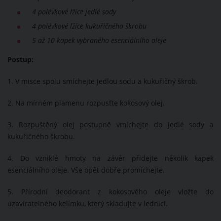
4 polévkové lžíce jedlé sody
4 polévkové lžíce kukuřičného škrobu
5 až 10 kapek vybraného esenciálního oleje
Postup:
1. V misce spolu smíchejte jedlou sodu a kukuřičný škrob.
2. Na mírném plamenu rozpusťte kokosový olej.
3. Rozpuštěný olej postupně vmíchejte do jedlé sody a
kukuřičného škrobu.
4. Do vzniklé hmoty na závěr přidejte několik kapek
esenciálního oleje. Vše opět dobře promíchejte.
5. Přírodní deodorant z kokosového oleje vložte do
uzavíratelného kelímku, který skladujte v lednici.