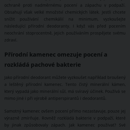
ochraně proti nadměrnému pocení a zápachu v podpaží.
Obsahují však velké množství chemických látek. Jestli chcete
snížit používání chemikálií na minimum, vyzkoušejte
následující přírodní deodoranty. I když vás před pocením
neochrání stoprocentně, jejich používáním prospějete svému
zdraví.
Přírodní kamenec omezuje pocení a
rozkládá pachové bakterie
Jako přírodní deodorant můžete vyzkoušet například broušený
a leštěný přírodní kamenec. Tento čistý minerální kámen,
který vypadá jako minerální sůl, má svíravý účinek. Používá se
mimo jiné i při výrobě antiperspirantů i deodorantů.
Samotný kamenec ovšem pocení přímo nezastavuje, pouze jej
výrazně zmírňuje. Rovněž rozkládá bakterie v podpaží, které
by jinak způsobovaly zápach. Jak kamenec používat? Své