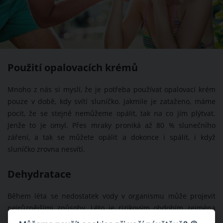
Použití opalovacích krémů
Mnoho z nás si myslí, že je potřeba používat opalovací krém
pouze v době, kdy svítí sluníčko. Jakmile je zataženo, máme
pocit, že se stejně nemůžeme opálit, tak na co jím plýtvat.
Jenže to je omyl. Přes mraky proniká až 80 % slunečního
záření, a tak se můžete opálit a dokonce i spálit, i když
sluníčko zrovna nesvítí.
Dehydratace
Během léta se nedostatek vody v organismu může projevit
nejrůznějšími způsoby. Léto je rizikovým obdobím zejména
z důvodu, že během dne v parných letních dnech spoustu