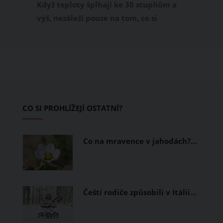
Když teploty šplhají ke 30 stupňům a
výš, nezáleží pouze na tom, co si
obléknete, ale také z čeho je oblečení
ušité. Některé materiály totiž zadržují
teplo a pot, jiné naopak nechají
pokožku dýchat a pomohou vám
zvládnout i opravdu horké dny.
Základem letního šatníku by proto
CO SI PROHLÍŽEJÍ OSTATNÍ?
měly být přírodní nebo funkční
prodyšné tkaniny a volnější střihy.
Co na mravence v jahodách?…
Čeští rodiče způsobili v Itálii…