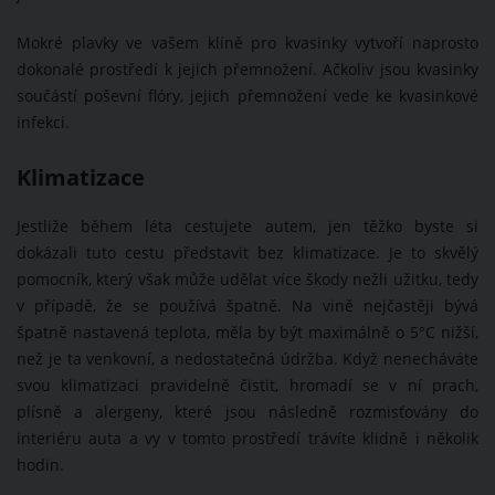
Mokré plavky ve vašem klíně pro kvasinky vytvoří naprosto
dokonalé prostředí k jejich přemnožení. Ačkoliv jsou kvasinky
součástí poševní flóry, jejich přemnožení vede ke kvasinkové
infekci.
Klimatizace
Jestliže během léta cestujete autem, jen těžko byste si
dokázali tuto cestu představit bez klimatizace. Je to skvělý
pomocník, který však může udělat více škody nežli užitku, tedy
v případě, že se používá špatně. Na vině nejčastěji bývá
špatně nastavená teplota, měla by být maximálně o 5°C nižší,
než je ta venkovní, a nedostatečná údržba. Když nenecháváte
svou klimatizaci pravidelně čistit, hromadí se v ní prach,
plísně a alergeny, které jsou následně rozmisťovány do
interiéru auta a vy v tomto prostředí trávíte klidně i několik
hodin.