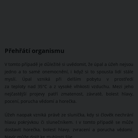
Přehřátí organismu
V tomto případě je důležité si uvědomit, že úpal a úžeh nejsou
jedno a to samé onemocnění, i když si to spousta lidí stále
myslí. Úpal vzniká při delším pobytu v prostředí
za teploty nad 35°C a z vysoké vlhkosti vzduchu. Mezi jeho
nejčastější projevy patří zmatenost, závratě, bolest hlavy,
pocení, porucha vědomí a horečka.
Úžeh naopak vzniká právě ze sluníčka, kdy si člověk nechrání
hlavu pokrývkou či slunečníkem. I v tomto případě se může
dostavit horečka, bolest hlavy, zvracení a porucha vědomí.
Navíc může dojít ke ztuhlosti šíje.