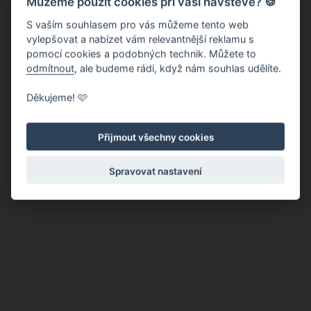
Můžeme použít cookies při vaší návštěvě? 🍪
vody také vypotíme, na což mnoho z nás zapomíná. Optimální
S vaším souhlasem pro vás můžeme tento web
přísun tekutin, které bychom v průběhu celého dne, ne naráz,
vylepšovat a nabízet vám relevantnější reklamu s
měli vypít, je 0,3 litru vody na 10 kilogramů hmotnosti a v létě
pomocí cookies a podobných technik. Můžete to
můžete dávku klidně i z dvojnásobit.
odmítnout
, ale budeme rádi, když nám souhlas udělíte.
Děkujeme! 🩷
Přijmout všechny cookies
Spravovat nastavení