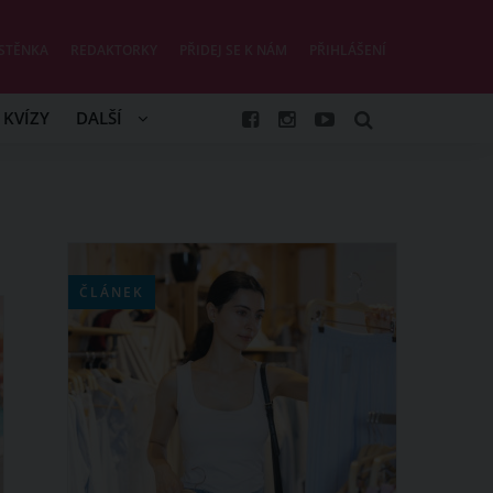
STĚNKA
REDAKTORKY
PŘIDEJ SE K NÁM
PŘIHLÁŠENÍ
KVÍZY
DALŠÍ
ČLÁNEK