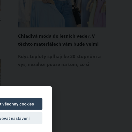
s
Chladivá móda do letních veder. V
těchto materiálech vám bude velmi
příjemně
Když teploty šplhají ke 30 stupňům a
a
výš, nezáleží pouze na tom, co si
obléknete, ale také z čeho je oblečení
ušité. Některé materiály totiž zadržují
teplo a pot, jiné naopak nechají
pokožku dýchat a pomohou vám
zvládnout i opravdu horké dny.
t všechny cookies
Základem letního šatníku by proto
vovat nastavení
měly být přírodní nebo funkční
prodyšné tkaniny a volnější střihy.