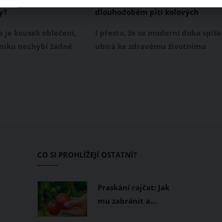
y?
dlouhodobém pití kolových
nápojů?
 je kousek oblečení,
I přesto, že se moderní doba spíše
tníku nechybí žádné
ubírá ke zdravému životnímu
me ji každý den téměř
stylu, stále se najdou mezi námi
y, a právě proto
ti, kteří nedají dopustit na sladké
y při jejím výběru být
nápoje, a to přesněji na ty kolové.
atrné a ze svých
Ovšem jen málokdo ví, že kromě
neslevit.
pořádné dávky cukru do našeho
organismu, mohou tyto kolové
nápoje způsobit při delším
užívání řadu dalších nežádoucích
CO SI PROHLÍŽEJÍ OSTATNÍ?
účinků, které je potřeba zmínit.
Praskání rajčat: Jak
mu zabránit a…