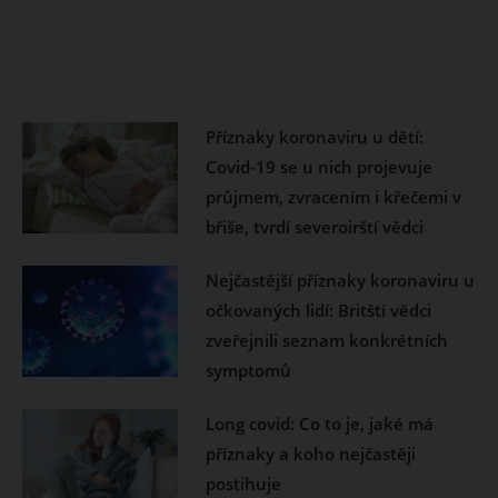
Příznaky koronaviru u dětí:
Covid-19 se u nich projevuje
průjmem, zvracením i křečemi v
břiše, tvrdí severoirští vědci
Nejčastější příznaky koronaviru u
očkovaných lidí: Britští vědci
zveřejnili seznam konkrétních
symptomů
Long covid: Co to je, jaké má
příznaky a koho nejčastěji
postihuje