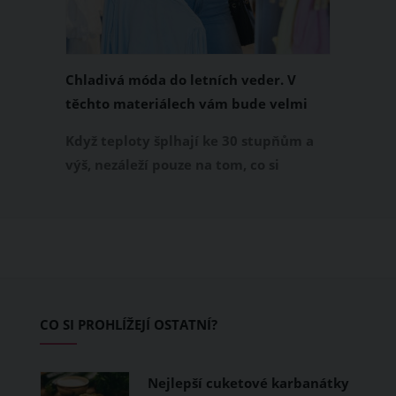
Chladivá móda do letních veder. V
těchto materiálech vám bude velmi
příjemně
Když teploty šplhají ke 30 stupňům a
výš, nezáleží pouze na tom, co si
obléknete, ale také z čeho je oblečení
ušité. Některé materiály totiž zadržují
teplo a pot, jiné naopak nechají
pokožku dýchat a pomohou vám
zvládnout i opravdu horké dny.
Základem letního šatníku by proto
CO SI PROHLÍŽEJÍ OSTATNÍ?
měly být přírodní nebo funkční
prodyšné tkaniny a volnější střihy.
Nejlepší cuketové karbanátky