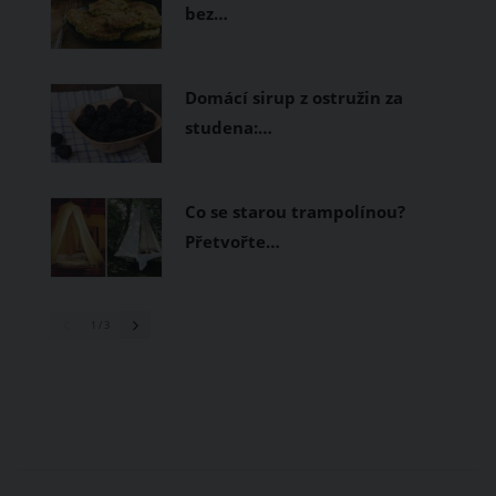
bez…
Domácí sirup z ostružin za
studena:…
Co se starou trampolínou?
Přetvořte…
1
/ 3