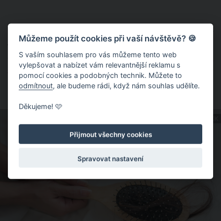
Druhá skupina vědců a lékařů se domnívá, že k vypadávání
Můžeme použít cookies při vaší návštěvě? 🍪
vlasů po prodělání covidu-19 přispívá nadměrný fyzický a
S vaším souhlasem pro vás můžeme tento web
emoční stres. Odborníci konkrétně používají pojem
telogen
vylepšovat a nabízet vám relevantnější reklamu s
effluvium
, což je forma dočasné ztráty vlasů, ke které
pomocí cookies a podobných technik. Můžete to
nejčastěji dochází po silném stresu, šoku nebo traumatické
odmítnout
, ale budeme rádi, když nám souhlas udělíte.
události.
Děkujeme! 🩷
ZDROJ: SHUTTERSTOCK
Přijmout všechny cookies
Spravovat nastavení