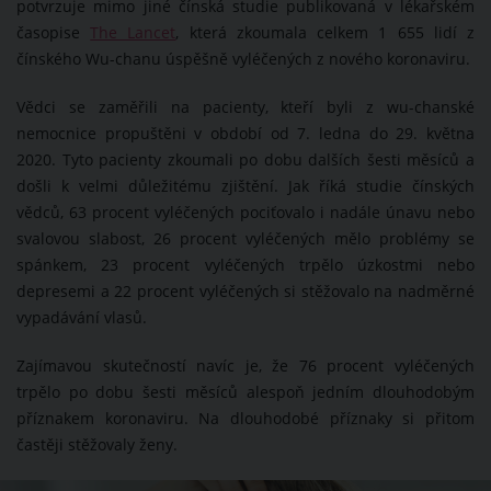
potvrzuje mimo jiné čínská studie publikovaná v lékařském
časopise
The Lancet
, která zkoumala celkem 1 655 lidí z
čínského Wu-chanu úspěšně vyléčených z nového koronaviru.
Vědci se zaměřili na pacienty, kteří byli z wu-chanské
nemocnice propuštěni v období od 7. ledna do 29. května
2020. Tyto pacienty zkoumali po dobu dalších šesti měsíců a
došli k velmi důležitému zjištění. Jak říká studie čínských
vědců, 63 procent vyléčených pociťovalo i nadále únavu nebo
svalovou slabost, 26 procent vyléčených mělo problémy se
spánkem, 23 procent vyléčených trpělo úzkostmi nebo
depresemi a 22 procent vyléčených si stěžovalo na nadměrné
vypadávání vlasů.
Zajímavou skutečností navíc je, že 76 procent vyléčených
trpělo po dobu šesti měsíců alespoň jedním dlouhodobým
příznakem koronaviru. Na dlouhodobé příznaky si přitom
častěji stěžovaly ženy.