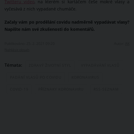
Twitteru video
, na kterém si kartáčem češe mokré vlasy a
vyčesává z nich vypadané chumáče.
Začaly vám po prodělání covidu nadměrně vypadávat vlasy?
Napište nám své zkušenosti do komentářů.
Publikováno: 25. 2. 2021 09:20
Autor:
AK
Nahlásit obsah
Témata:
ZDRAVÝ ŽIVOTNÍ STYL
VYPADÁVÁNÍ VLASŮ
PADÁNÍ VLASŮ PO COVIDU
KORONAVIRUS
COVID-19
PŘÍZNAKY KORONAVIRU
RSS-SEZNAM