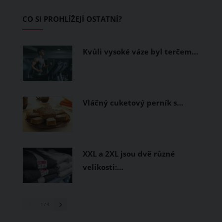
Základem letního šatníku by proto
CO SI PROHLÍŽEJÍ OSTATNÍ?
měly být přírodní nebo funkční
prodyšné tkaniny a volnější střihy.
Kvůli vysoké váze byl terčem…
Vláčný cuketový perník s…
XXL a 2XL jsou dvě různé
velikosti:…
1
/ 3