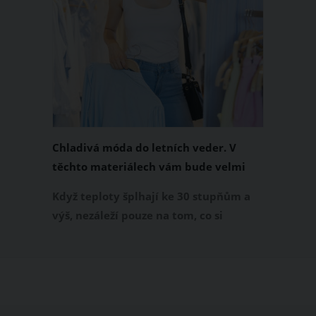
Chladivá móda do letních veder. V
těchto materiálech vám bude velmi
příjemně
Když teploty šplhají ke 30 stupňům a
výš, nezáleží pouze na tom, co si
obléknete, ale také z čeho je oblečení
ušité. Některé materiály totiž zadržují
teplo a pot, jiné naopak nechají
pokožku dýchat a pomohou vám
zvládnout i opravdu horké dny.