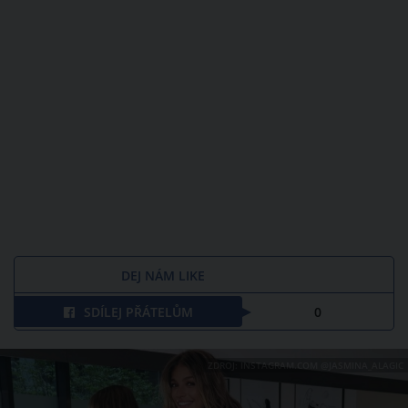
DEJ NÁM LIKE
SDÍLEJ PŘÁTELŮM
0
ZDROJ: INSTAGRAM.COM @JASMINA_ALAGIC