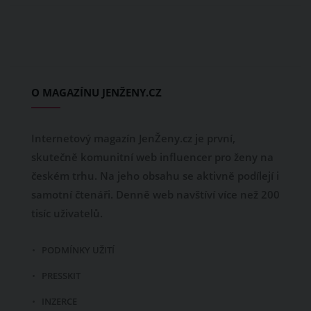
O MAGAZÍNU JENŽENY.CZ
Internetový magazín JenŽeny.cz je první,
skutečně komunitní web influencer pro ženy na
českém trhu. Na jeho obsahu se aktivně podílejí i
samotní čtenáři. Denně web navštíví více než 200
tisíc uživatelů.
PODMÍNKY UŽITÍ
PRESSKIT
INZERCE