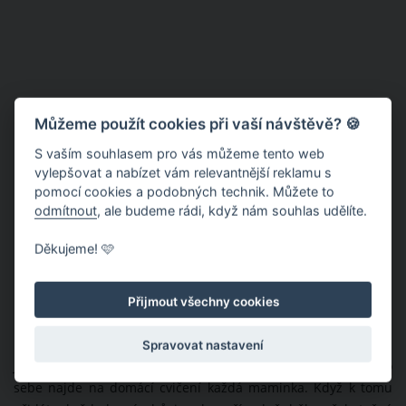
Můžeme použít cookies při vaší návštěvě? 🍪
S vaším souhlasem pro vás můžeme tento web
vylepšovat a nabízet vám relevantnější reklamu s
pomocí cookies a podobných technik. Můžete to
odmítnout
, ale budeme rádi, když nám souhlas udělíte.
Děkujeme! 🩷
Přijmout všechny cookies
Spravovat nastavení
Jak sama Jasmina Alagič říká, půl hodiny třikrát do týdne si pro
sebe najde na domácí cvičení každá maminka. Když k tomu