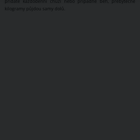
přidáte každodenní chůzi nebo případně běh, přebytečné
kilogramy půjdou samy dolů.