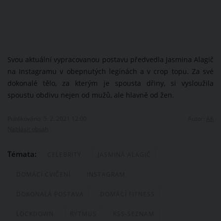
Svou aktuální vypracovanou postavu předvedla Jasmina Alagič
na Instagramu v obepnutých legínách a v crop topu. Za své
dokonalé tělo, za kterým je spousta dřiny, si vysloužila
spoustu obdivu nejen od mužů, ale hlavně od žen.
Publikováno: 5. 2. 2021 12:00
Autor:
AK
Nahlásit obsah
Témata:
CELEBRITY
JASMINA ALAGIČ
DOMÁCÍ CVIČENÍ
INSTAGRAM
DOKONALÁ POSTAVA
DOMÁCÍ FITNESS
LOCKDOWN
RYTMUS
RSS-SEZNAM