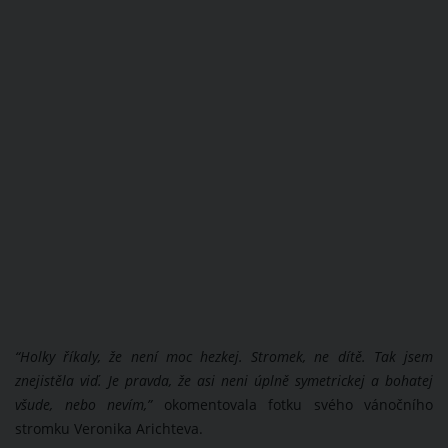
“Holky říkaly, že není moc hezkej. Stromek, ne dítě. Tak jsem
znejistěla viď. Je pravda, že asi neni úplně symetrickej a bohatej
všude, nebo nevím,”
okomentovala fotku svého vánočního
stromku Veronika Arichteva.