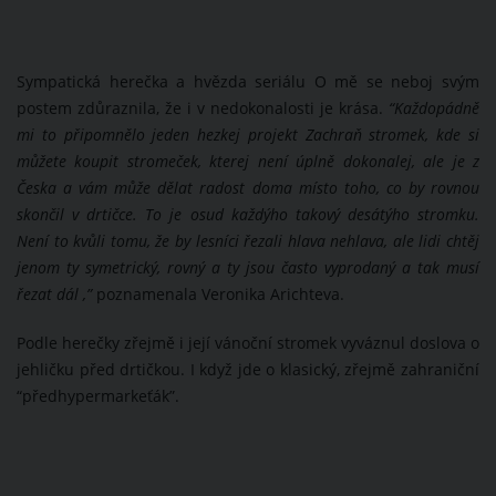
Sympatická herečka a hvězda seriálu O mě se neboj svým
postem zdůraznila, že i v nedokonalosti je krása.
“Každopádně
mi to připomnělo jeden hezkej projekt Zachraň stromek, kde si
můžete koupit stromeček, kterej není úplně dokonalej, ale je z
Česka a vám může dělat radost doma místo toho, co by rovnou
skončil v drtičce. To je osud každýho takový desátýho stromku.
Není to kvůli tomu, že by lesníci řezali hlava nehlava, ale lidi chtěj
jenom ty symetrický, rovný a ty jsou často vyprodaný a tak musí
řezat dál ,”
poznamenala Veronika Arichteva.
Podle herečky zřejmě i její vánoční stromek vyváznul doslova o
jehličku před drtičkou. I když jde o klasický, zřejmě zahraniční
“předhypermarkeťák”.