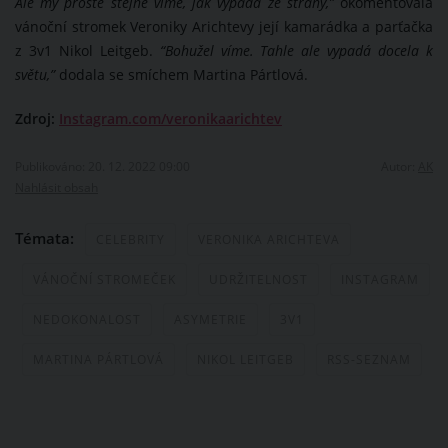
Ale my prostě stejně víme, jak vypadá ze strany,”
okomentovala
vánoční stromek Veroniky Arichtevy její kamarádka a parťačka
z 3v1 Nikol Leitgeb.
“Bohužel víme. Tahle ale vypadá docela k
světu,”
dodala se smíchem Martina Pártlová.
Zdroj:
Instagram.com/veronikaarichtev
Publikováno: 20. 12. 2022 09:00
Autor:
AK
Nahlásit obsah
Témata:
CELEBRITY
VERONIKA ARICHTEVA
VÁNOČNÍ STROMEČEK
UDRŽITELNOST
INSTAGRAM
NEDOKONALOST
ASYMETRIE
3V1
MARTINA PÁRTLOVÁ
NIKOL LEITGEB
RSS-SEZNAM