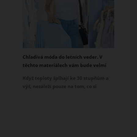
Chladivá móda do letních veder. V
těchto materiálech vám bude velmi
příjemně
Když teploty šplhají ke 30 stupňům a
výš, nezáleží pouze na tom, co si
obléknete, ale také z čeho je oblečení
ušité. Některé materiály totiž zadržují
teplo a pot, jiné naopak nechají
pokožku dýchat a pomohou vám
zvládnout i opravdu horké dny.
Základem letního šatníku by proto