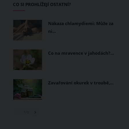
CO SI PROHLÍŽEJÍ OSTATNÍ?
měly být přírodní nebo funkční
prodyšné tkaniny a volnější střihy.
Nákaza chlamydiemi: Může za
ni…
Co na mravence v jahodách?…
Zavařování okurek v troubě,…
1
/ 3