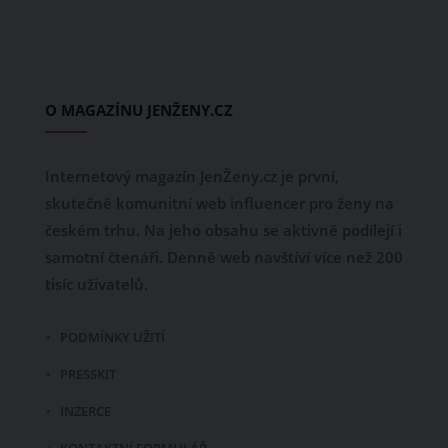
O MAGAZÍNU JENŽENY.CZ
Internetový magazín JenŽeny.cz je první,
skutečně komunitní web influencer pro ženy na
českém trhu. Na jeho obsahu se aktivně podílejí i
samotní čtenáři. Denně web navštíví více než 200
tisíc uživatelů.
PODMÍNKY UŽITÍ
PRESSKIT
INZERCE