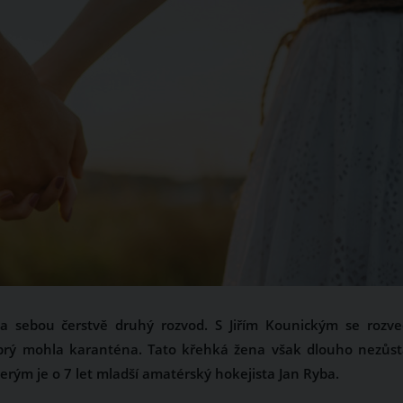
a sebou čerstvě druhý rozvod. S Jiřím Kounickým se rozve
 prý mohla karanténa. Tato křehká žena však dlouho nezůst
erým je o 7 let mladší amatérský hokejista Jan Ryba.