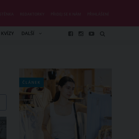
STĚNKA
REDAKTORKY
PŘIDEJ SE K NÁM
PŘIHLÁŠENÍ
KVÍZY
DALŠÍ
ČLÁNEK
OCK