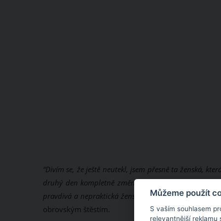
“Divím se, že ještě neutekl, jsem přesně ta ženská, kte
druhý den kompletně změnit. Neutekl, i když ví, že
Můžeme použít coo
pravdivá a nepraktická ženská se třemi syny,”
napsala
obrovským štěstím.
S vaším souhlasem pr
relevantnější reklamu