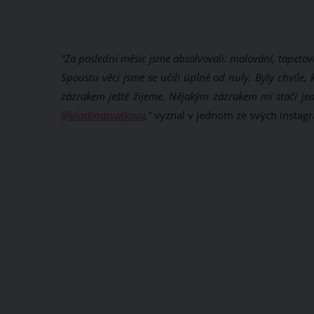
“Za poslední měsíc jsme absolvovali: malování, tapetová
Spoustu věcí jsme se učili úplně od nuly. Byly chvíle,
zázrakem ještě žijeme. Nějakým zázrakem mi stačí j
@vlastinasvatkova
,”
vyznal v jednom ze svých instagr