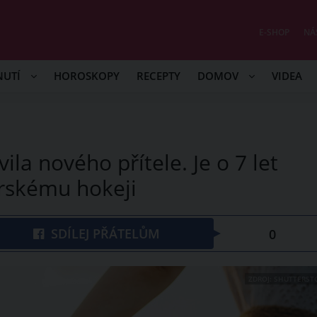
E-SHOP
NÁ
NUTÍ
HOROSKOPY
RECEPTY
DOMOV
VIDEA
ila nového přítele. Je o 7 let
rskému hokeji
SDÍLEJ PŘÁTELŮM
0
ZDROJ: SHUTTERST