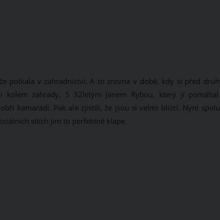
že potkala v zahradnictví. A to zrovna v době, kdy si před dru
i kolem zahrady. S 32letým Janem Rybou, který jí pomáhal
í kamarádi. Pak ale zjistili, že jsou si velmi blízcí. Nyní spol
iálních sítích jim to perfektně klape.