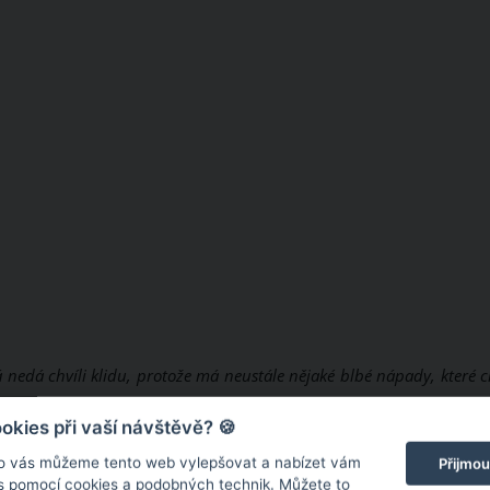
rá nedá chvíli klidu, protože má neustále nějaké blbé nápady, které 
 se mnou už nehne, zásadně mě nezmění a občas budu netaktní, kr
kies při vaší návštěvě? 🍪
 na Instagramu Vlastina Svátková, která po boku nového muže s
o vás můžeme tento web vylepšovat a nabízet vám
Přijmou
 s pomocí cookies a podobných technik. Můžete to