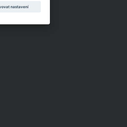
rem
vovat nastavení