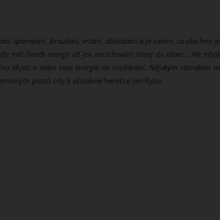
ní, spárování, broušení, vrtání, obkládání a já nevím, co všechno je
 kdy měl člověk energii už jen na schování hlavy do dlaní... Ale něj
edno objetí a mám zase energie na rozdávání. Nějakým zázrakem 
amových postů city k půvabné herečce Jan Ryba.