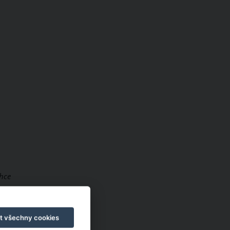
chce
utě
rší
t všechny cookies