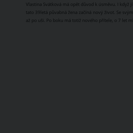
Vlastina Svátková má opět důvod k úsměvu. I když j
tato 39letá půvabná žena začíná nový život. Se svý
až po uši. Po boku má totiž nového přítele, o 7 let