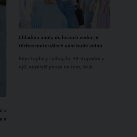
Chladivá móda do letních veder. V
těchto materiálech vám bude velmi
příjemně
Když teploty šplhají ke 30 stupňům a
výš, nezáleží pouze na tom, co si
obléknete, ale také z čeho je oblečení
ušité. Některé materiály totiž zadržují
teplo a pot, jiné naopak nechají
pokožku dýchat a pomohou vám
zvládnout i opravdu horké dny.
dla
Základem letního šatníku by proto
ala
měly být přírodní nebo funkční
prodyšné tkaniny a volnější střihy.