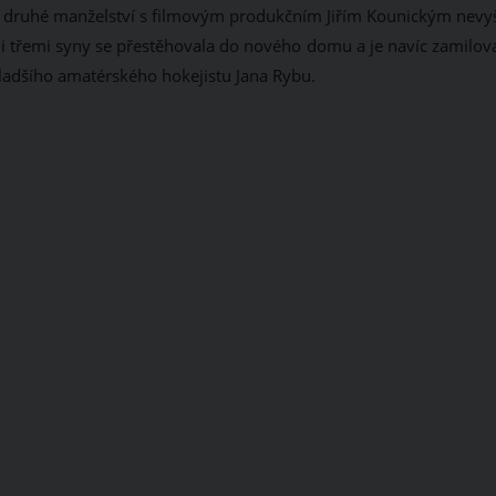
í druhé manželství s filmovým produkčním Jiřím Kounickým nevyš
mi třemi syny se přestěhovala do nového domu a je navíc zamilov
 mladšího amatérského hokejistu Jana Rybu.