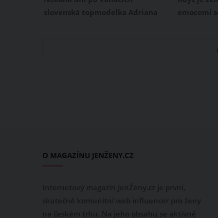
miliardáře
velikost S
slovenská topmodelka Adriana
emocemi s
Sklenaříková zveřejnila na
jídlem. To 
sociálních sítích šokující zprávu,
Keighley M
kterou snad nikdo nečekal. V
skotského 
instastories oznámila, že se po 12
nešťastném
letech rozvádí se svým manželem
neskutečný
Aranem Ohanianem. Pár má spolu
Před 2 lety
dceru Ninu, která v letošním roce
svém život
oslavila 4. narozeniny.
změnu. Roz
kilogramů 
O MAGAZÍNU JENŽENY.CZ
Internetový magazín JenŽeny.cz je první,
skutečně komunitní web influencer pro ženy
na českém trhu. Na jeho obsahu se aktivně