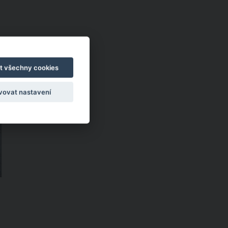
t všechny cookies
o
vovat nastavení
á