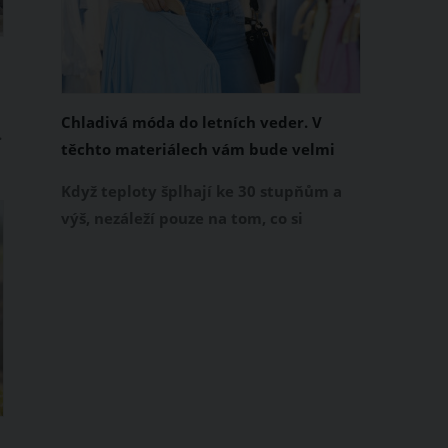
Chladivá móda do letních veder. V
.
těchto materiálech vám bude velmi
příjemně
Když teploty šplhají ke 30 stupňům a
výš, nezáleží pouze na tom, co si
obléknete, ale také z čeho je oblečení
ušité. Některé materiály totiž zadržují
teplo a pot, jiné naopak nechají
,
pokožku dýchat a pomohou vám
zvládnout i opravdu horké dny.
Základem letního šatníku by proto
měly být přírodní nebo funkční
prodyšné tkaniny a volnější střihy.