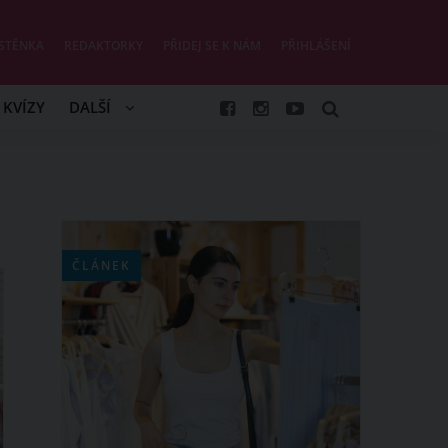
STĚNKA
REDAKTORKY
PŘIDEJ SE K NÁM
PŘIHLÁŠENÍ
KVÍZY
DALŠÍ
ČLÁNEK