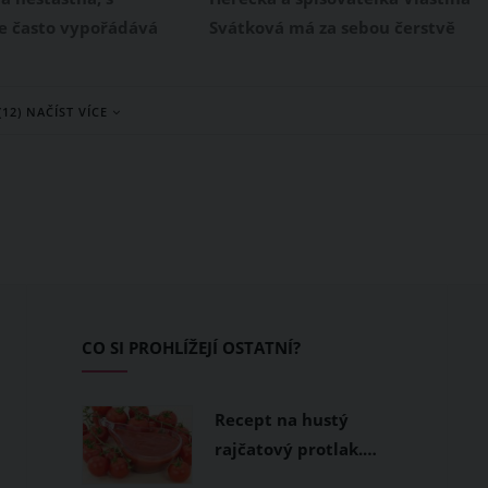
e často vypořádává
Svátková má za sebou čerstvě
je také případ 36leté
druhý rozvod. S Jiřím Kounickým
uldoonové ze
se rozvedla koncem roku 2020, za
(12) NAČÍST VÍCE
Glasgow, která se v
rozpad jejich manželství prý
 manželství vyjedla na
mohla karanténa. Tato křehká
ch 114 kilogramů.
žena však dlouho nezůstala sama.
 se rozhodla, že ve
Na Instagramu představila svého
ě provede radikální
přítele, kterým je o 7 let mladší
vedla se, zhubla 64
amatérský hokejista Jan Ryba.
a je konečně šťastná.
CO SI PROHLÍŽEJÍ OSTATNÍ?
Recept na hustý
rajčatový protlak.…