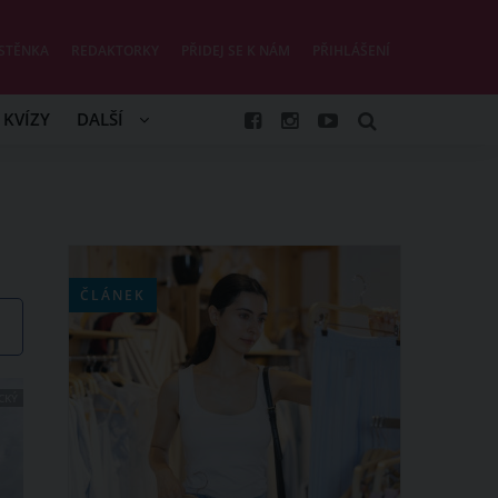
STĚNKA
REDAKTORKY
PŘIDEJ SE K NÁM
PŘIHLÁŠENÍ
KVÍZY
DALŠÍ
ČLÁNEK
CKÝ