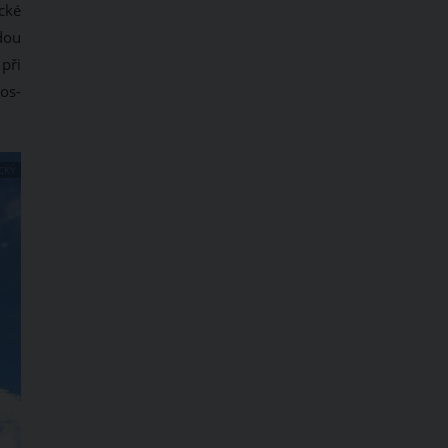
cké
dou
 při
os-
CKÝ