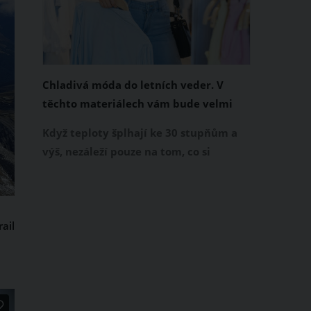
Chladivá móda do letních veder. V
těchto materiálech vám bude velmi
příjemně
Když teploty šplhají ke 30 stupňům a
výš, nezáleží pouze na tom, co si
obléknete, ale také z čeho je oblečení
ušité. Některé materiály totiž zadržují
teplo a pot, jiné naopak nechají
ail
pokožku dýchat a pomohou vám
zvládnout i opravdu horké dny.
Základem letního šatníku by proto
měly být přírodní nebo funkční
prodyšné tkaniny a volnější střihy.