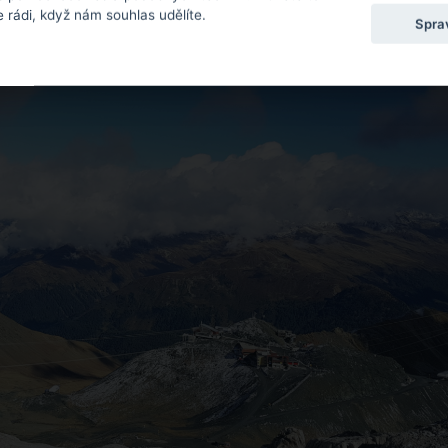
ZDROJ: TOMÁŠ RU
 rádi, když nám souhlas udělíte.
Spra