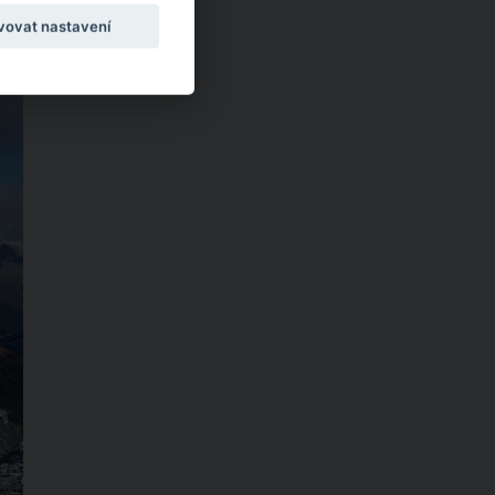
CKÝ
vovat nastavení