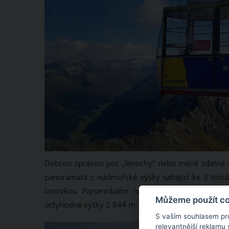
Dobrou zprávou pro „lenochy“ nebo méně zdatné výl
panoramata z nadmořské výšky sahající ke 3 tisíc
lanovkou Parsennbahn na Weissfluhjoch, odkud 
Můžeme použít coo
úctyhodné výšky 2 844 m.
S vaším souhlasem pr
relevantnější reklamu