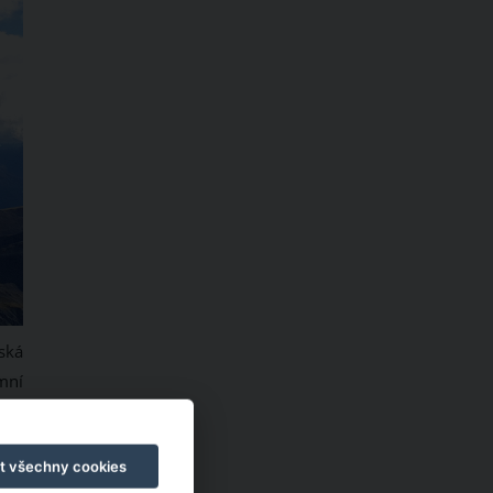
ská
mní
 do
t všechny cookies