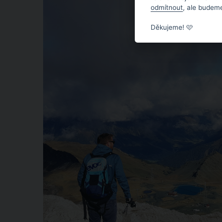
odmítnout
, ale budeme
Děkujeme! 🩷