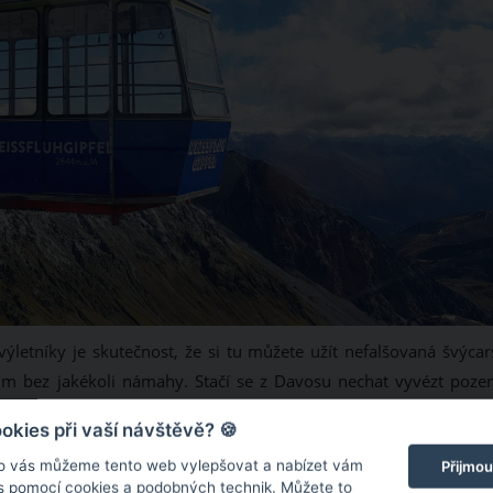
etníky je skutečnost, že si tu můžete užít nefalšovaná švýcar
ům bez jakékoli námahy. Stačí se z Davosu nechat vyvézt poze
vás kabinková lanovka vyveze až na vrchol Weissfluhgipfel
kies při vaší návštěvě? 🍪
o vás můžeme tento web vylepšovat a nabízet vám
Přijmou
 s pomocí cookies a podobných technik. Můžete to