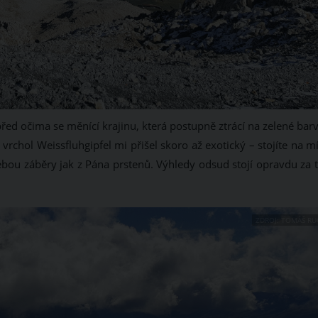
ed očima se měnící krajinu, která postupně ztrácí na zelené barv
rchol Weissfluhgipfel mi přišel skoro až exotický – stojíte na m
ebou záběry jak z Pána prstenů. Výhledy odsud stojí opravdu za t
ZDROJ: TOMÁŠ RU