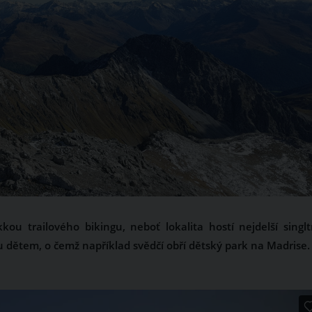
ou trailového bikingu, neboť lokalita hostí nejdelší singltr
u dětem, o čemž například svědčí obří dětský park na Madrise.