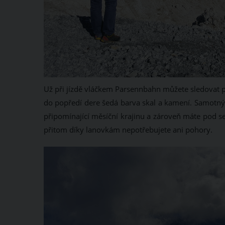
Už při jízdě vláčkem Parsennbahn můžete sledovat př
do popředí dere šedá barva skal a kamení. Samotný v
připomínající měsíční krajinu a zároveň máte pod s
přitom díky lanovkám nepotřebujete ani pohory.