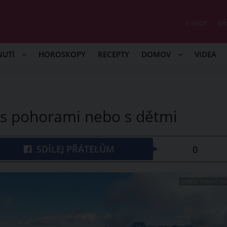
E-SHOP
NÁ
NUTÍ
HOROSKOPY
RECEPTY
DOMOV
VIDEA
, s pohorami nebo s dětmi
SDÍLEJ PŘÁTELŮM
0
ZDROJ: TOMÁŠ RU