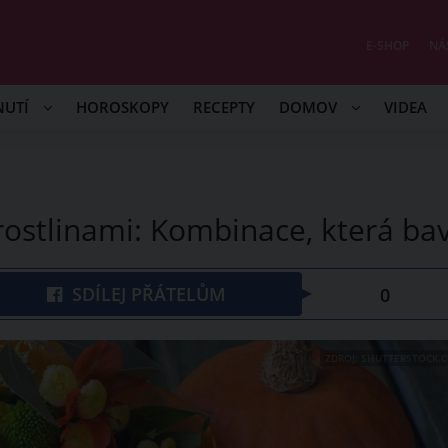
E-SHOP
NÁ
NUTÍ
HOROSKOPY
RECEPTY
DOMOV
VIDEA
rostlinami: Kombinace, která bav
SDÍLEJ PŘÁTELŮM
0
ZDROJ: SHUTTERSTOCK.