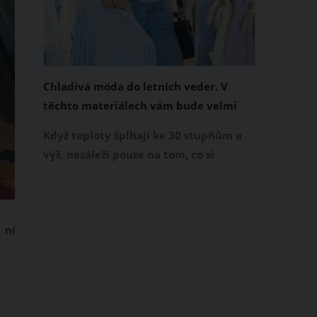
Chladivá móda do letních veder. V
těchto materiálech vám bude velmi
příjemně
Když teploty šplhají ke 30 stupňům a
výš, nezáleží pouze na tom, co si
obléknete, ale také z čeho je oblečení
ušité. Některé materiály totiž zadržují
teplo a pot, jiné naopak nechají
 ní
pokožku dýchat a pomohou vám
zvládnout i opravdu horké dny.
Základem letního šatníku by proto
měly být přírodní nebo funkční
prodyšné tkaniny a volnější střihy.