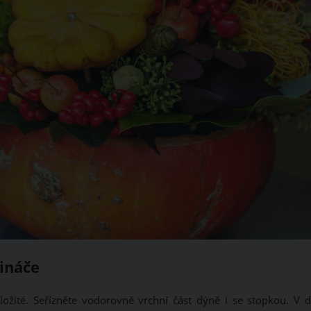
ináče
ložité. Seřízněte vodorovně vrchní část dýně i se stopkou. V d