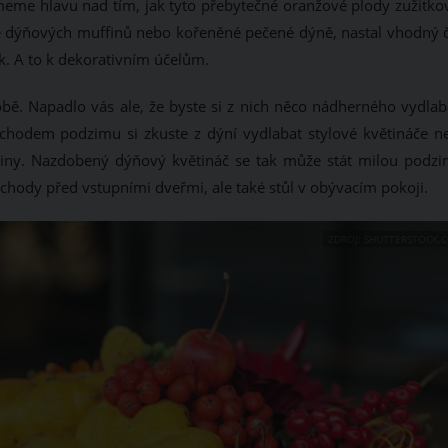
eme hlavu nad tím, jak tyto přebytečné oranžové plody zužitkov
e se dýňových muffinů nebo kořeněné pečené dýně, nastal vhodný č
ak. A to k dekorativním účelům.
. Napadlo vás ale, že byste si z nich něco nádherného vydlaba
chodem podzimu si zkuste z dýní vydlabat stylové květináče n
větiny. Nazdobený dýňový květináč se tak může stát milou podzi
schody před vstupními dveřmi, ale také stůl v obývacím pokoji.
ZDROJ: SHUTTERSTOCK.