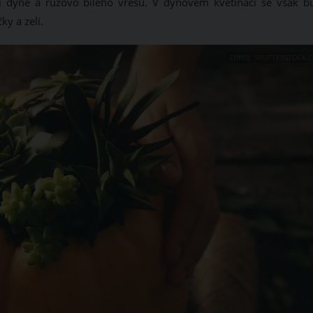
í dýně a růžovo bílého vřesu. V dýňovém květináči se však b
y a zelí.
ZDROJ: SHUTTERSTOCK.