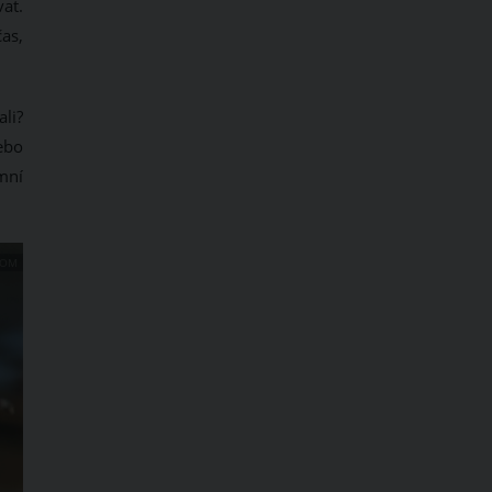
at.
as,
li?
ebo
mní
COM