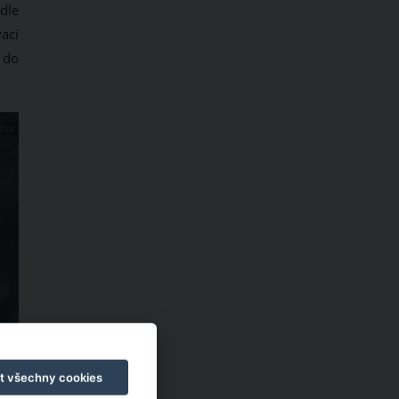
dle
ací
 do
COM
t všechny cookies