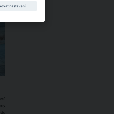
vovat nastavení
eré
émy
vdu