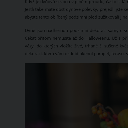
Když je dýňová sezona v plném proudu, často si lám
Jestli také máte dost dýňové polévky, přejedli jst
abyste tento oblíbený podzimní plod zužitkovali jin
Dýně jsou nádhernou podzimní dekorací samy o sobě
Čekat přitom nemusíte až do Halloweenu. Už s pří
vázy, do kterých vložíte živé, trhané či sušené k
dekorací, která vám ozdobí okenní parapet, terasu, 