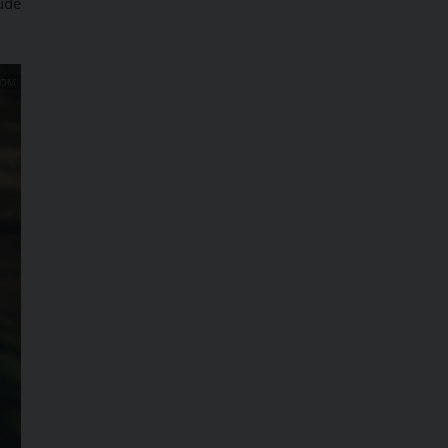
ude
COM