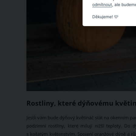
odmítnout
, ale budeme
Děkujeme! 🩷
Rostliny, které dýňovému květin
Jestli vám bude dýňový květináč stát na okenním pa
podzimní rostliny, které milují nižší teploty. Do
s košatým květenstvím. Spojení oranžové dýně a růž