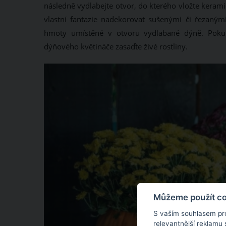
následně vydlabejte otvor, do kterého vložte kerami
vlastní fantazie nadekorovat sušenými či řezaný
hmoty umístěné v otvoru vydlabané dýně. Pokud
dýňového květináče zasaďte živé rostliny.
Můžeme použít coo
S vaším souhlasem pr
relevantnější reklamu