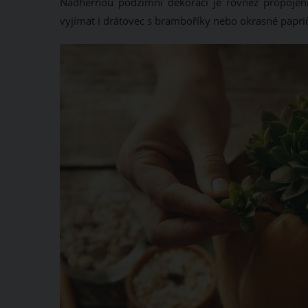
Nádhernou podzimní dekorací je rovněž propojen
vyjímat i drátovec s bramboříky nebo okrasné papričk