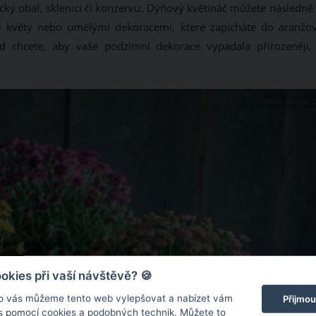
cký obal, sklenici či konzervu. Dýňový květináč můžete následně 
mi květy nebo umělými dekoracemi, které zapícháte do aranžov
 chcete, aby vaše podzimní dekorace vypadala přirozeněji,
ZDROJ: AYMAG.
kies při vaší návštěvě? 🍪
o vás můžeme tento web vylepšovat a nabízet vám
Přijmou
 s pomocí cookies a podobných technik. Můžete to