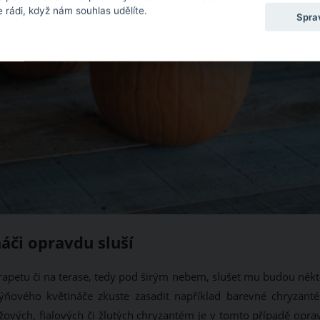
 rádi, když nám souhlas udělíte.
Spra
áči opravdu sluší
rapetu či na terase, tedy pod širým nebem, slušet mu budou někt
 dýňového květináče zkuste zasadit například barevné chryzant
ových, fialových či žlutých chryzantém je v tomto případě opra