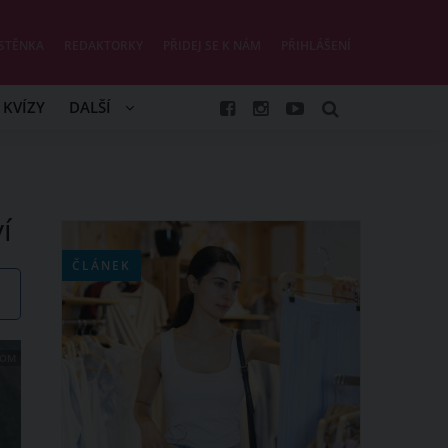
STĚNKA
REDAKTORKY
PŘIDEJ SE K NÁM
PŘIHLÁŠENÍ
KVÍZY
DALŠÍ
í
ČLÁNEK
COM