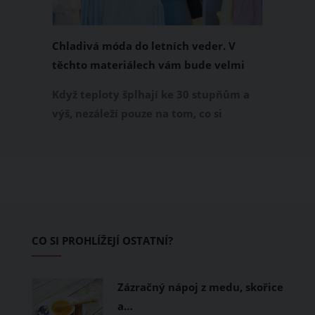
Chladivá móda do letních veder. V
těchto materiálech vám bude velmi
příjemně
Když teploty šplhají ke 30 stupňům a
výš, nezáleží pouze na tom, co si
obléknete, ale také z čeho je oblečení
ušité. Některé materiály totiž zadržují
teplo a pot, jiné naopak nechají
pokožku dýchat a pomohou vám
zvládnout i opravdu horké dny.
Základem letního šatníku by proto
CO SI PROHLÍŽEJÍ OSTATNÍ?
měly být přírodní nebo funkční
prodyšné tkaniny a volnější střihy.
Zázračný nápoj z medu, skořice
a…