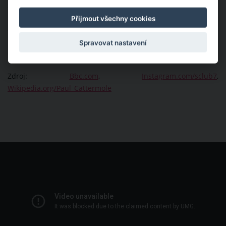
Skupina S Club 7 v roce 2023 plánovala velký comeback u
příležitosti 25 let od svého založení. Členové této kapely se
Přijmout všechny cookies
ovšem budou muset obejít bez svého nejvýraznějšího člena a
na velké turné po Velké Británii a Irsku vyrazit bez Paula
Spravovat nastavení
Cattermola.
Zdroj:
Bbc.com
,
Instagram.com/sclub7
,
Wikipedia.org/Paul_Cattermole