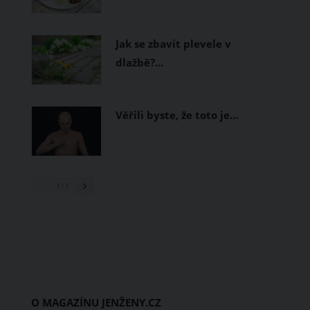
Jak se zbavit plevele v
dlažbě?…
Věřili byste, že toto je…
1
/ 3
O MAGAZÍNU JENŽENY.CZ