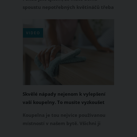
spoustu nepotřebných květináčů třeba
z rostlinek, které jste již přesadili do
větších nebo do truhlíků a chystáte se
je vyhodit, máme pro vás super řešení,
VIDEO
jak je využít.
Skvělé nápady nejenom k vylepšení
vaší koupelny. To musíte vyzkoušet
Koupelna je tou nejvíce používanou
místností v našem bytě. Všichni ji
využíváme. Zatímco ložnice je pouze