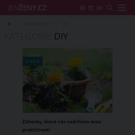
DOMÁCNOST
DIY
KATEGORIE
DIY
VIDEO
Záhonky, které vás nadchnou svou
praktičností