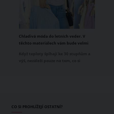
Chladivá móda do letních veder. V
těchto materiálech vám bude velmi
příjemně
Když teploty šplhají ke 30 stupňům a
výš, nezáleží pouze na tom, co si
obléknete, ale také z čeho je oblečení
ušité. Některé materiály totiž zadržují
teplo a pot, jiné naopak nechají
pokožku dýchat a pomohou vám
zvládnout i opravdu horké dny.
Základem letního šatníku by proto
CO SI PROHLÍŽEJÍ OSTATNÍ?
měly být přírodní nebo funkční