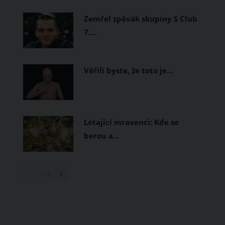
prodyšné tkaniny a volnější střihy.
Zemřel zpěvák skupiny S Club
7.…
Věřili byste, že toto je…
Létající mravenci: Kde se
berou a…
1
/ 3