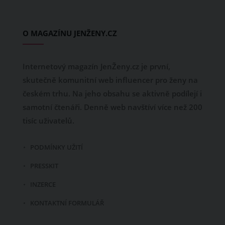
O MAGAZÍNU JENŽENY.CZ
Internetový magazín JenŽeny.cz je první,
skutečně komunitní web influencer pro ženy na
českém trhu. Na jeho obsahu se aktivně podílejí i
samotní čtenáři. Denně web navštíví více než 200
tisíc uživatelů.
PODMÍNKY UŽITÍ
PRESSKIT
INZERCE
KONTAKTNÍ FORMULÁŘ