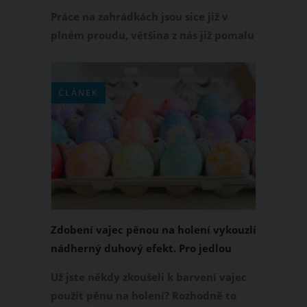
Práce na zahrádkách jsou sice již v
plném proudu, většina z nás již pomalu
sklízí první úrodu, ale i tak vám
ukážeme záhonky, které vám budou
velkým pomocníkem.
ČLÁNEK
Zdobení vajec pěnou na holení vykouzlí
nádherný duhový efekt. Pro jedlou
variantu použijte šlehačku
Už jste někdy zkoušeli k barvení vajec
použít pěnu na holení? Rozhodně to