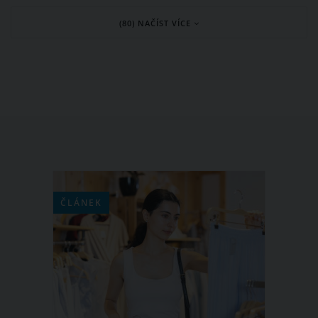
nás dospělých, dětem patří jejich
(80) NAČÍST VÍCE
pokojík, koupelna patří všem.
ČLÁNEK