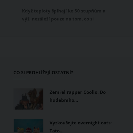
příjemně
Když teploty šplhají ke 30 stupňům a
výš, nezáleží pouze na tom, co si
obléknete, ale také z čeho je oblečení
ušité. Některé materiály totiž zadržují
teplo a pot, jiné naopak nechají
pokožku dýchat a pomohou vám
zvládnout i opravdu horké dny.
Základem letního šatníku by proto
CO SI PROHLÍŽEJÍ OSTATNÍ?
měly být přírodní nebo funkční
prodyšné tkaniny a volnější střihy.
Zemřel rapper Coolio. Do
hudebního…
Vyzkoušejte overnight oats:
Tato…