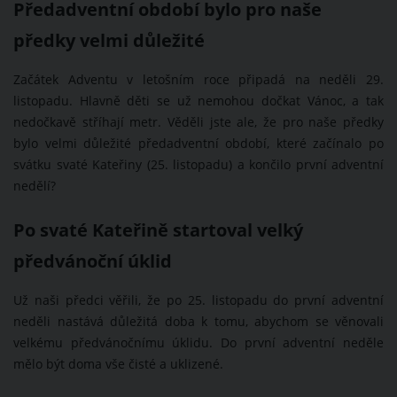
Předadventní období bylo pro naše
předky velmi důležité
Začátek Adventu v letošním roce připadá na neděli 29.
listopadu. Hlavně děti se už nemohou dočkat Vánoc, a tak
nedočkavě stříhají metr. Věděli jste ale, že pro naše předky
bylo velmi důležité předadventní období, které začínalo po
svátku svaté Kateřiny (25. listopadu) a končilo první adventní
nedělí?
Po svaté Kateřině startoval velký
předvánoční úklid
Už naši předci věřili, že po 25. listopadu do první adventní
neděli nastává důležitá doba k tomu, abychom se věnovali
velkému předvánočnímu úklidu. Do první adventní neděle
mělo být doma vše čisté a uklizené.