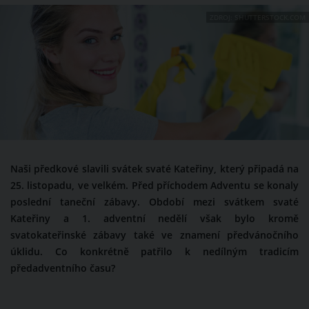
ZDROJ: SHUTTERSTOCK.COM
Naši předkové slavili svátek svaté Kateřiny, který připadá na
25. listopadu, ve velkém. Před příchodem Adventu se konaly
poslední taneční zábavy. Období mezi svátkem svaté
Kateřiny a 1. adventní nedělí však bylo kromě
svatokateřinské zábavy také ve znamení předvánočního
úklidu. Co konkrétně patřilo k nedílným tradicím
předadventního času?