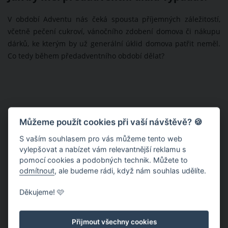
V období Adventu nás čeká spousta příjemných záležitostí,
včetně pečení cukroví, vánočního zdobení domova či nákupu
dárků, ke kterým by už generální úklid domova patřit neměl.
Co tedy během předadventního období dělat?
Můžeme použít cookies při vaší návštěvě? 🍪
S vaším souhlasem pro vás můžeme tento web
vylepšovat a nabízet vám relevantnější reklamu s
pomocí cookies a podobných technik. Můžete to
odmítnout
, ale budeme rádi, když nám souhlas udělíte.
Děkujeme! 🩷
Přijmout všechny cookies