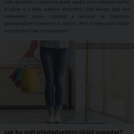
Lidé tak mohli v uklizeném domě zapálit první adventní svíčku
a užívat si v klidu sváteční atmosféru. Celý Advent tedy bez
jakéhokoliv shonu rozjímali a věnovali se tradičním
předvánočním činnostem či zvykům. Proč se tedy touto tradicí
neinspirovat také v současnosti?
ZDROJ: SHUTTERSTOCK.COM
Jak by měl předadventní úklid vypadat?