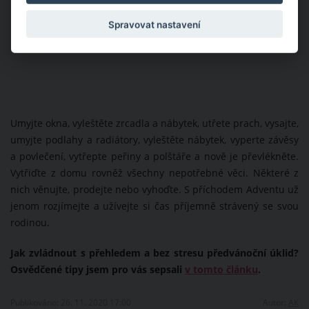
Spravovat nastavení
Umyjte okna, vyleštěte zrcadla a nábytek, utřete prach, vysajte,
umyjte podlahy a radiátory, vyleštěte nábytek, vyperte závěsy
a povlečení, vytřepte peřiny a polštáře a nově je převlékněte.
Vytřiďte z domu rovněž všechny nepotřebné věci. Některé z
nich věnujte, prodejte nebo vyhoďte. S příchodem Adventu už
jenom rozjímejte a užívejte si čas příjemně strávený se svou
rodinou.
Jak zvládnout s přehledem a bez stresu předvánoční úklid?
Osvědčené tipy jsem pro vás sepsali
v tomto článku
.
Publikováno: 26. 11. 2020 17:00
Autor:
AK