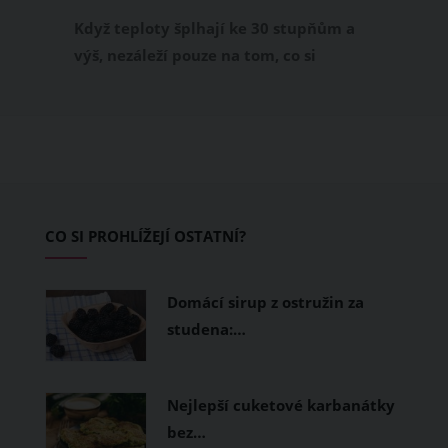
příjemně
Když teploty šplhají ke 30 stupňům a
výš, nezáleží pouze na tom, co si
obléknete, ale také z čeho je oblečení
ušité. Některé materiály totiž zadržují
teplo a pot, jiné naopak nechají
pokožku dýchat a pomohou vám
zvládnout i opravdu horké dny.
Základem letního šatníku by proto
CO SI PROHLÍŽEJÍ OSTATNÍ?
měly být přírodní nebo funkční
prodyšné tkaniny a volnější střihy.
Domácí sirup z ostružin za
studena:…
Nejlepší cuketové karbanátky
bez…