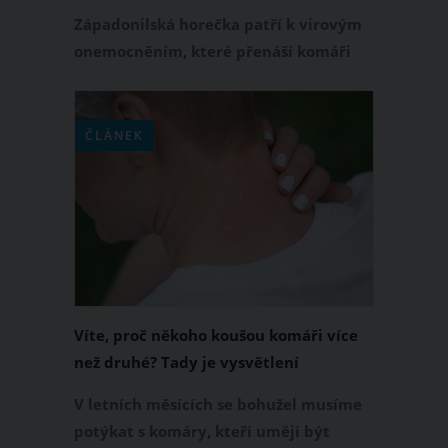
Řecku a Rumunsku
Západonilská horečka patří k virovým
onemocněním, které přenáší komáři
svým bodnutím. V posledních letech se
toto onemocnění stále častěji objevuje
v Evropě a nakazit se jím můžete i v
ČLÁNEK
oblíbených dovolenkových destinacích.
Jenom za loňský rok bylo v Evropě
nahlášeno 709 příznakových případů, z
toho 67 lidí zemřelo.
Víte, proč někoho koušou komáři více
než druhé? Tady je vysvětlení
samotných vědců!
V letních měsících se bohužel musíme
potýkat s komáry, kteří umějí být