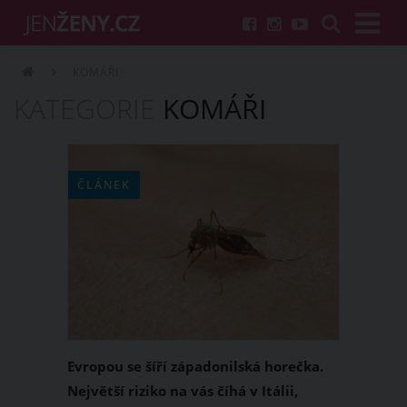
KOMÁŘI
KATEGORIE
KOMÁŘI
ČLÁNEK
Evropou se šíří západonilská horečka.
Největší riziko na vás číhá v Itálii,