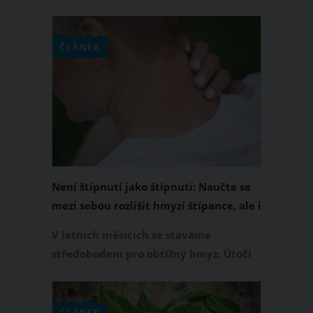
opravdu velmi otravní a ještě více
otravné a nepříjemné je jejich štípnutí.
Ovšem na některé z nás komáři útočí
ČLÁNEK
pravidelně a jiným se naprosto
vyhýbají. Proč tomu tak je?
Není štípnutí jako štípnutí: Naučte se
mezi sebou rozlišit hmyzí štípance, ale i
bodnutí a kousnutí
V letních měsících se stáváme
středobodem pro obtížný hmyz. Útočí
na nás nejen komáři, ale i ovádi a
mravenci. Často nás kousnou také
pavouci a pobodá vosa nebo včela.
ČLÁNEK