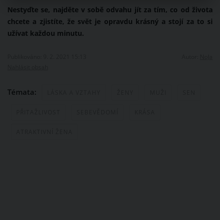
Nestyďte se, najděte v sobě odvahu jít za tím, co od života
chcete a zjistíte, že svět je opravdu krásný a stojí za to si
užívat každou minutu.
Publikováno: 9. 2. 2021 15:13
Autor:
NoJa
Nahlásit obsah
Témata:
LÁSKA A VZTAHY
ŽENY
MUŽI
SEN
PŘITAŽLIVOST
SEBEVĚDOMÍ
KRÁSA
ATRAKTIVNÍ ŽENA