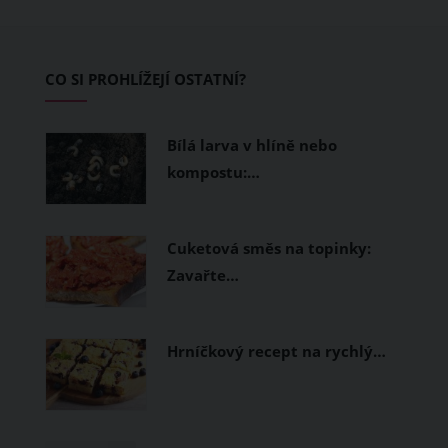
pokožku dýchat a pomohou vám
zvládnout i opravdu horké dny.
Základem letního šatníku by proto
CO SI PROHLÍŽEJÍ OSTATNÍ?
měly být přírodní nebo funkční
prodyšné tkaniny a volnější střihy.
Bílá larva v hlíně nebo
kompostu:…
Cuketová směs na topinky:
Zavařte…
Hrníčkový recept na rychlý…