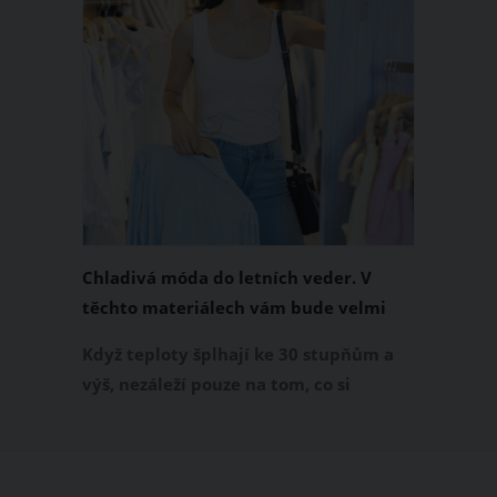
Chladivá móda do letních veder. V
těchto materiálech vám bude velmi
příjemně
Když teploty šplhají ke 30 stupňům a
výš, nezáleží pouze na tom, co si
obléknete, ale také z čeho je oblečení
ušité. Některé materiály totiž zadržují
teplo a pot, jiné naopak nechají