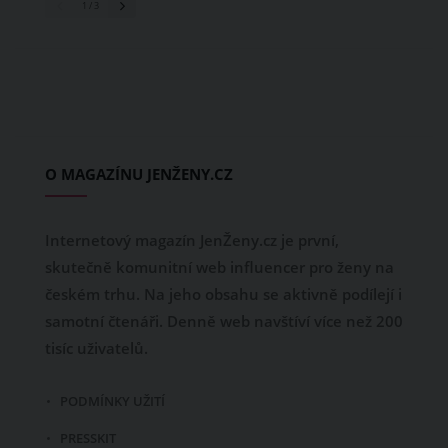
1
/ 3
O MAGAZÍNU JENŽENY.CZ
Internetový magazín JenŽeny.cz je první,
skutečně komunitní web influencer pro ženy na
českém trhu. Na jeho obsahu se aktivně podílejí i
samotní čtenáři. Denně web navštíví více než 200
tisíc uživatelů.
PODMÍNKY UŽITÍ
PRESSKIT