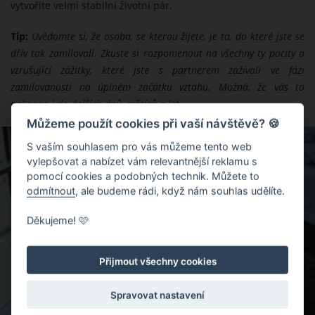
vytvoříte velmi stabilní životní pár.
Tip:
Uvědomte si, že osoba, se kterou žijete, je ta, do které jste se
dřív tak zamilovali. Zkuste si rozpomenout na všechny ty pocity a
vzrušující zážitky, které jste s partnerem zažívali ve fázi
zamilovanosti na úplném začátku vztahu. Možná, že vás to
nakopne i do dalších dnů, měsíců a let.
Můžeme použít cookies při vaší návštěvě? 🍪
ZDROJ: SHUTTERSTOCK
S vaším souhlasem pro vás můžeme tento web
vylepšovat a nabízet vám relevantnější reklamu s
pomocí cookies a podobných technik. Můžete to
odmítnout
, ale budeme rádi, když nám souhlas udělíte.
Děkujeme! 🩷
Přijmout všechny cookies
Spravovat nastavení