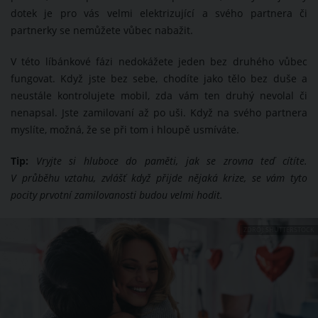
dotek je pro vás velmi elektrizující a svého partnera či
partnerky se nemůžete vůbec nabažit.
V této líbánkové fázi nedokážete jeden bez druhého vůbec
fungovat. Když jste bez sebe, chodíte jako tělo bez duše a
neustále kontrolujete mobil, zda vám ten druhý nevolal či
nenapsal. Jste zamilovaní až po uši. Když na svého partnera
myslíte, možná, že se při tom i hloupě usmíváte.
Tip:
Vryjte si hluboce do paměti, jak se zrovna teď cítíte.
V průběhu vztahu, zvlášť když přijde nějaká krize, se vám tyto
pocity prvotní zamilovanosti budou velmi hodit.
ZDROJ: SHUTTERSTOCK