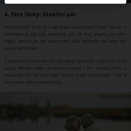
4. fáze lásky: Stabilní pár
Po překonání krize se z vás stává velmi stabilní pár. Na nic si
nehrajete a víte, kdo skutečně jste. Ve třetí etapě jste velmi
trpěli, možná se teď opět cítíte, jako kdybyste do sebe byli
znovu zamilovaní.
S partnerem netrávíte čas výhradně společně. I když jste často
spolu, dáváte jeden druhému prostor i pro vlastní záliby a
kamarády. Už na sobě tolik nelpíte a jste nezávislejší, i tak je
mezi vámi velmi pevné pouto.
ZDROJ: SHUTTERSTOCK