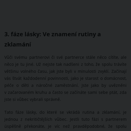
3. fáze lásky: Ve znamení rutiny a
zklamání
Vůči svému partnerovi či své partnerce stále něco cítíte, ale
něco je tu jiné. Už nejste tak nadšeni z toho, že spolu trávíte
většinu volného času, jak jste byli v minulosti zvyklí. Začínají
vás štvát každodenní povinnosti, jako je starost o domácnost,
péče o děti a náročné zaměstnání. Jste jako by uvězněni
v začarovaném kruhu a často se začínáte sami sebe ptát, zda
jste si vůbec vybrali správně.
Tato fáze lásky, do které se vkrádá rutina a zklamání, je
jednou z nekritičtějších vůbec. Jestli tuto fázi s partnerem
úspěšně překonáte, je víc než pravděpodobné, že spolu