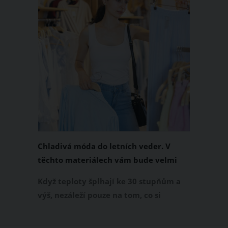
Chladivá móda do letních veder. V
těchto materiálech vám bude velmi
příjemně
Když teploty šplhají ke 30 stupňům a
výš, nezáleží pouze na tom, co si
obléknete, ale také z čeho je oblečení
ušité. Některé materiály totiž zadržují