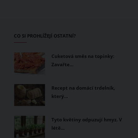
teplo a pot, jiné naopak nechají
pokožku dýchat a pomohou vám
zvládnout i opravdu horké dny.
Základem letního šatníku by proto
CO SI PROHLÍŽEJÍ OSTATNÍ?
měly být přírodní nebo funkční
prodyšné tkaniny a volnější střihy.
Cuketová směs na topinky:
Zavařte…
Recept na domácí trdelník,
který…
Tyto květiny odpuzují hmyz. V
létě…