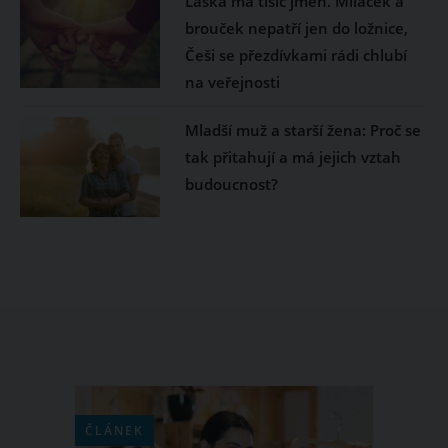
Láska má tisíc jmen. Miláček a
brouček nepatří jen do ložnice,
Češi se přezdívkami rádi chlubí
na veřejnosti
Mladší muž a starší žena: Proč se
tak přitahují a má jejich vztah
budoucnost?
ČLÁNEK