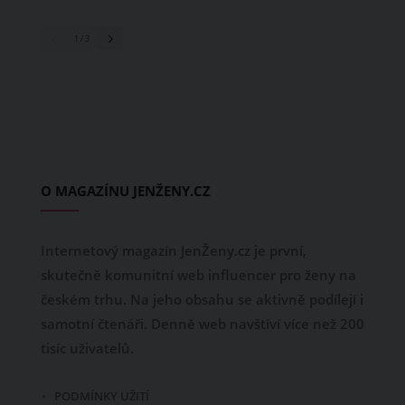
1
/ 3
O MAGAZÍNU JENŽENY.CZ
Internetový magazín JenŽeny.cz je první,
skutečně komunitní web influencer pro ženy na
českém trhu. Na jeho obsahu se aktivně podílejí i
samotní čtenáři. Denně web navštíví více než 200
tisíc uživatelů.
PODMÍNKY UŽITÍ