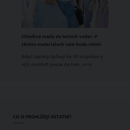
Chladivá móda do letních veder. V
těchto materiálech vám bude velmi
příjemně
Když teploty šplhají ke 30 stupňům a
výš, nezáleží pouze na tom, co si
obléknete, ale také z čeho je oblečení
ušité. Některé materiály totiž zadržují
teplo a pot, jiné naopak nechají
pokožku dýchat a pomohou vám
zvládnout i opravdu horké dny.
Základem letního šatníku by proto
CO SI PROHLÍŽEJÍ OSTATNÍ?
měly být přírodní nebo funkční
prodyšné tkaniny a volnější střihy.