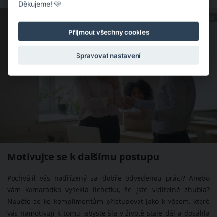
Děkujeme! 🩷
ZDROJ: SHUTTERSTOCK.COM
Přijmout všechny cookies
Spravovat nastavení
Motivujte se k dalšímu postupu
Pochválil vás nadřízený za dobře odvedenou práci? Anebo
vám kamarádka vysekla lichotku, že jste viditelně zhubla?
Naučte se ke komplimentům přistupovat jako k věcem, které
vás namotivují k tomu, abyste šla v životě stále dál a dosáhla