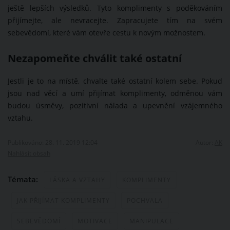
ještě lepších výsledků. Tyto komplimenty s poděkováním
přijímejte, ale nevracejte. Zapracujete tím na svém
sebevědomí, které vám otevře cestu k novým možnostem.
Nezapomeňte chválit také ostatní
Jestli je to na místě, chvalte také ostatní kolem sebe. Pokud
jsou nad věcí a umí přijímat komplimenty, odměnou vám
budou úsměvy, pozitivní nálada a upevnění vzájemného
vztahu.
Publikováno: 28. 11. 2019 12:04
Autor:
AK
Nahlásit obsah
Témata:
LÁSKA A VZTAHY
KOMPLIMENTY
JAK PŘIJÍMAT KOMPLIMENTY
POCHVALA
SEBEVĚDOMÍ
MOTIVACE
MANIPULACE