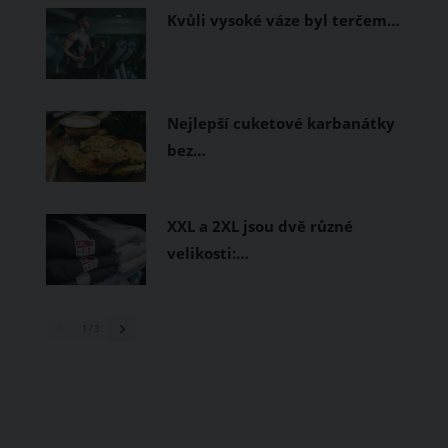
Kvůli vysoké váze byl terčem…
Nejlepší cuketové karbanátky
bez…
XXL a 2XL jsou dvě různé
velikosti:…
1
/ 3