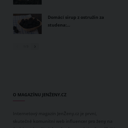
Domácí sirup z ostružin za
studena:…
1
/ 3
O MAGAZÍNU JENŽENY.CZ
Internetový magazín JenŽeny.cz je první,
skutečně komunitní web influencer pro ženy na