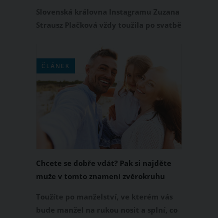
kterou spojila se křtem syna Diona
Slovenská královna Instagramu Zuzana
Strausz Plačková vždy toužila po svatbě
v kostele. Tento sen se jí konečně splnil
a Renému Strauszovi řekla ano před
bohem v pondělí 3. října 2022. Svatební
ČLÁNEK
obřad v kostele spojila se křtem svého
syna Diona, kterého přivedla na svět
před několika týdny.
Chcete se dobře vdát? Pak si najděte
muže v tomto znamení zvěrokruhu
Toužíte po manželství, ve kterém vás
bude manžel na rukou nosit a splní, co