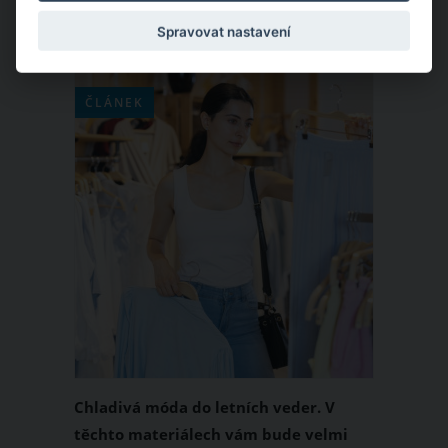
Spravovat nastavení
ČLÁNEK
Chladivá móda do letních veder. V
těchto materiálech vám bude velmi