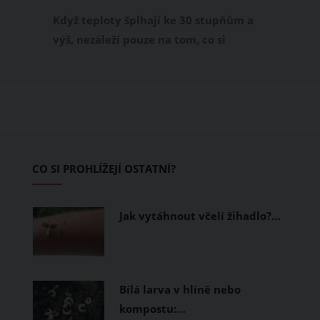
příjemně
Když teploty šplhají ke 30 stupňům a
výš, nezáleží pouze na tom, co si
obléknete, ale také z čeho je oblečení
ušité. Některé materiály totiž zadržují
teplo a pot, jiné naopak nechají
pokožku dýchat a pomohou vám
zvládnout i opravdu horké dny.
Základem letního šatníku by proto
CO SI PROHLÍŽEJÍ OSTATNÍ?
měly být přírodní nebo funkční
prodyšné tkaniny a volnější střihy.
Jak vytáhnout včelí žihadlo?…
Bílá larva v hlíně nebo
kompostu:…