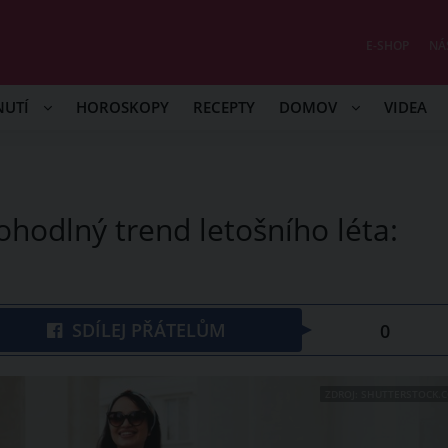
E-SHOP
NÁ
NUTÍ
HOROSKOPY
RECEPTY
DOMOV
VIDEA
ohodlný trend letošního léta:
SDÍLEJ PŘÁTELŮM
0
ZDROJ: SHUTTERSTOCK.