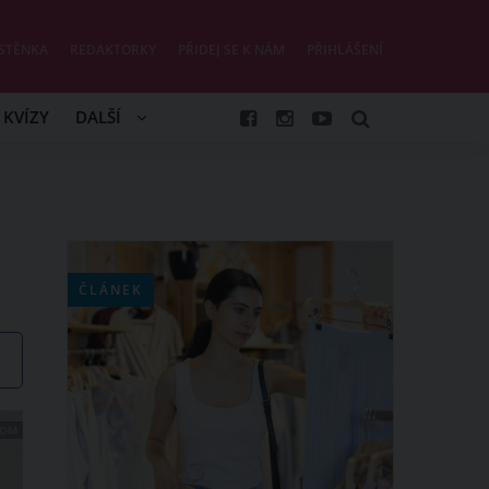
STĚNKA
REDAKTORKY
PŘIDEJ SE K NÁM
PŘIHLÁŠENÍ
KVÍZY
DALŠÍ
ČLÁNEK
COM