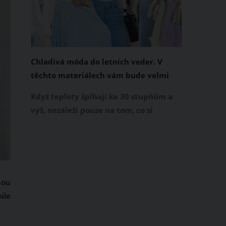
Chladivá móda do letních veder. V
těchto materiálech vám bude velmi
příjemně
Když teploty šplhají ke 30 stupňům a
výš, nezáleží pouze na tom, co si
obléknete, ale také z čeho je oblečení
ušité. Některé materiály totiž zadržují
teplo a pot, jiné naopak nechají
pokožku dýchat a pomohou vám
zvládnout i opravdu horké dny.
nou
Základem letního šatníku by proto
ile
měly být přírodní nebo funkční
prodyšné tkaniny a volnější střihy.