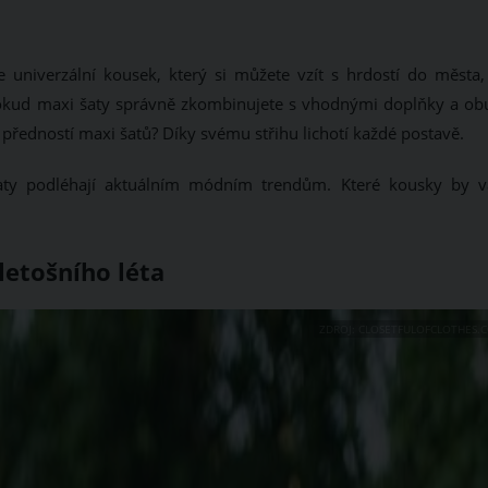
 univerzální kousek, který si můžete vzít s hrdostí do města,
 Pokud maxi šaty správně zkombinujete s vhodnými doplňky a obu
ší předností maxi šatů? Díky svému střihu lichotí každé postavě.
 šaty podléhají aktuálním módním trendům. Které kousky by 
letošního léta
ZDROJ: CLOSETFULOFCLOTHES.