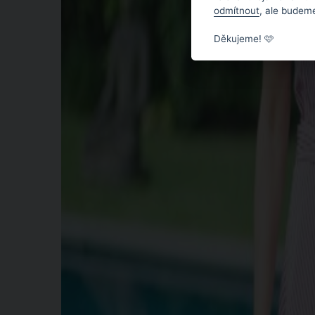
odmítnout
, ale budeme
Děkujeme! 🩷