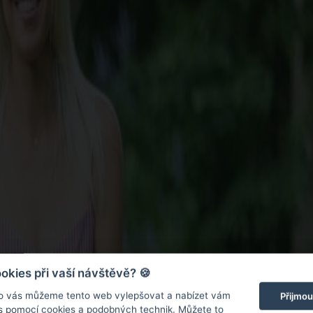
kies při vaší návštěvě? 🍪
o vás můžeme tento web vylepšovat a nabízet vám
Přijmou
 s pomocí cookies a podobných technik. Můžete to