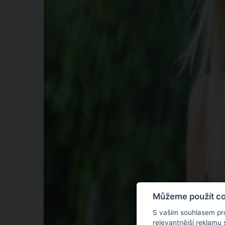
Můžeme použít coo
S vaším souhlasem pr
relevantnější reklamu