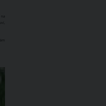
 na
ví,
vám
COM