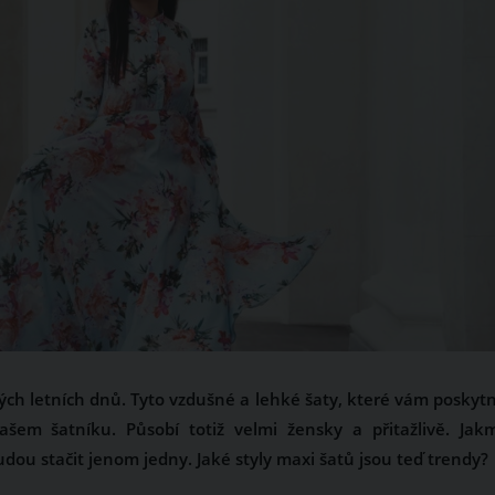
ých letních dnů. Tyto vzdušné a lehké šaty, které vám poskyt
šem šatníku. Působí totiž velmi žensky a přitažlivě. Jakm
u stačit jenom jedny. Jaké styly maxi šatů jsou teď trendy?