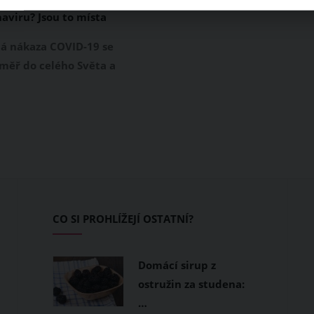
aviru? Jsou to místa
á nákaza COVID-19 se
éměř do celého Světa a
republika není
 Kromě zavřených
restaurací je u nás
i karanténa a zákaz
v kulturních a
h akcí.
CO SI PROHLÍŽEJÍ OSTATNÍ?
Domácí sirup z
ostružin za studena:
…