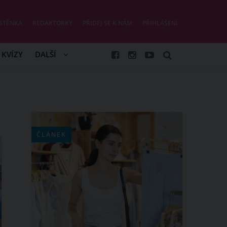
STĚNKA
REDAKTORKY
PŘIDEJ SE K NÁM
PŘIHLÁŠENÍ
KVÍZY
DALŠÍ
ČLÁNEK