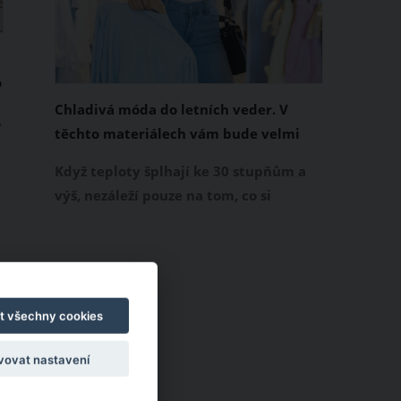
o
Chladivá móda do letních veder. V
,
těchto materiálech vám bude velmi
příjemně
Když teploty šplhají ke 30 stupňům a
výš, nezáleží pouze na tom, co si
obléknete, ale také z čeho je oblečení
ušité. Některé materiály totiž zadržují
teplo a pot, jiné naopak nechají
pokožku dýchat a pomohou vám
zvládnout i opravdu horké dny.
t všechny cookies
Základem letního šatníku by proto
vovat nastavení
měly být přírodní nebo funkční
prodyšné tkaniny a volnější střihy.