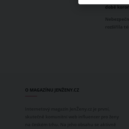
době koron
duchů
Nebezpečn
rozšířila t
ani Česká 
výjimkou.
obchodů či 
vyhlášena 
jakýchkoli
sportovníc
O MAGAZÍNU JENŽENY.CZ
Internetový magazín JenŽeny.cz je první,
skutečně komunitní web influencer pro ženy
na českém trhu. Na jeho obsahu se aktivně