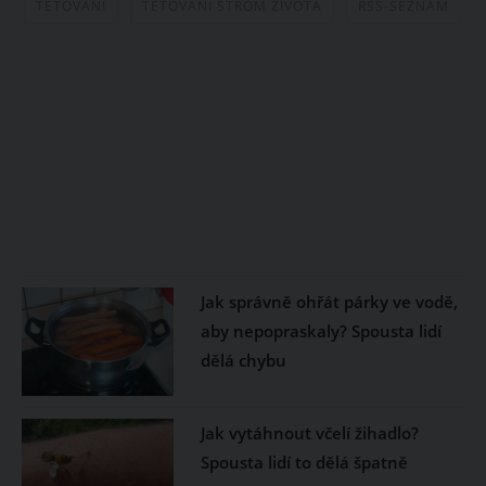
TETOVÁNÍ
TETOVÁNÍ STROM ŽIVOTA
RSS-SEZNAM
Jak správně ohřát párky ve vodě,
aby nepopraskaly? Spousta lidí
dělá chybu
Jak vytáhnout včelí žihadlo?
Spousta lidí to dělá špatně