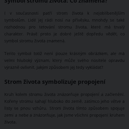
Symbol stromu života: Co znamená?
I v současnosti patří strom života k nejoblíbenějším
symbolům. Lidé jej rádi nosí na přívěsku, mnohdy se také
rozhodnou pro tetování stromu života, které má trvalý
charakter. Právě proto je dobré ještě dopředu vědět, co
symbol stromu života znamená.
Tento symbol totiž není pouze krásným obrázkem, ale má
velmi hluboký význam, který může svého nositele opravdu
výrazně ovlivnit. Jakým způsobem jej tedy vykládat?
Strom života symbolizuje propojení
Kruh kolem stromu života znázorňuje propojení a začlenění.
Kořeny stromu sahají hluboko do země, zatímco jeho větve a
listy se pnou vzhůru. Strom života tímto způsobem spojuje
zemi a nebe a znázorňuje, jak jsme všichni propojeni kruhem
života.