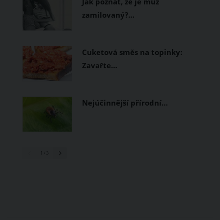
Jak poznat, že je muž
zamilovaný?…
Cuketová směs na topinky:
Zavařte…
Nejúčinnější přírodní…
1
/ 3