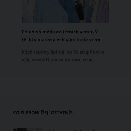
Chladivá móda do letních veder. V
těchto materiálech vám bude velmi
příjemně
Když teploty šplhají ke 30 stupňům a
výš, nezáleží pouze na tom, co si
obléknete, ale také z čeho je oblečení
ušité. Některé materiály totiž zadržují
teplo a pot, jiné naopak nechají
pokožku dýchat a pomohou vám
zvládnout i opravdu horké dny.
Základem letního šatníku by proto
CO SI PROHLÍŽEJÍ OSTATNÍ?
měly být přírodní nebo funkční
prodyšné tkaniny a volnější střihy.