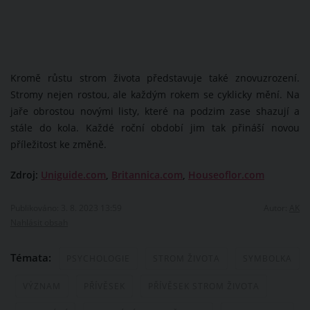
Kromě růstu strom života představuje také znovuzrození.
Stromy nejen rostou, ale každým rokem se cyklicky mění. Na
jaře obrostou novými listy, které na podzim zase shazují a
stále do kola. Každé roční období jim tak přináší novou
příležitost ke změně.
Zdroj:
Uniguide.com
,
Britannica.com
,
Houseoflor.com
Publikováno: 3. 8. 2023 13:59
Autor:
AK
Nahlásit obsah
Témata:
PSYCHOLOGIE
STROM ŽIVOTA
SYMBOLKA
VÝZNAM
PŘÍVĚSEK
PŘÍVĚSEK STROM ŽIVOTA