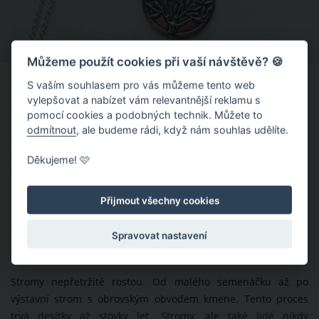
Můžeme použít cookies při vaší návštěvě? 🍪
Strom života představuje sílu a životní
S vaším souhlasem pro vás můžeme tento web
vylepšovat a nabízet vám relevantnější reklamu s
stabilitu
pomocí cookies a podobných technik. Můžete to
odmítnout
, ale budeme rádi, když nám souhlas udělíte.
Strom života je zakořeněným pilířem síly, která často přečká
všechny bouře a přírodní katastrofy. Vyvrátit strom z kořenů
Děkujeme! 🩷
vyžaduje přeci jenom velkou námahu, proto je strom života
nejen symbolem síly, ale také životní stability.
Přijmout všechny cookies
Strom života znázorňuje životní růst a
Spravovat nastavení
znovuzrození
Stromy nepřetržitě rostou. Od malého semenáčku až po
výstavní strom s obrovským obvodem kmene. Tento proces
trvá desítky až stovky let. Stromy, ale také lidé nikdy