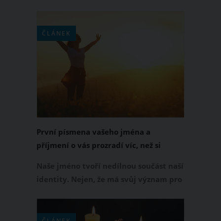
přívěsku na řetízek je vhodné znát
jejich přesnou symboliku a nenosit jej
pouze proto, že se nám zkrátka líbí. Řeč
ČLÁNEK
je zvláště o přívěsku stromu života, v
jehož případě spousta lidí nezná jeho
přesný význam.
První písmena vašeho jména a
příjmení o vás prozradí víc, než si
myslíte
Naše jméno tvoří nedílnou součást naší
identity. Nejen, že má svůj význam pro
numerologické výpočty, svůj význam si
nesou i samotné iniciály. Mnoho lidí
věří, že každé písmeno má svou vibraci,
ČLÁNEK