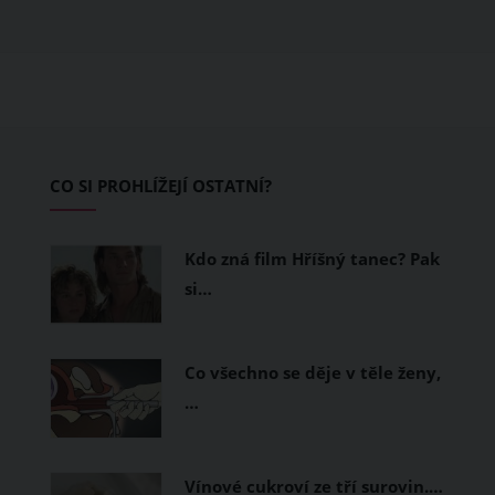
obléknete, ale také z čeho je oblečení
ušité. Některé materiály totiž zadržují
teplo a pot, jiné naopak nechají
pokožku dýchat a pomohou vám
zvládnout i opravdu horké dny.
Základem letního šatníku by proto
CO SI PROHLÍŽEJÍ OSTATNÍ?
měly být přírodní nebo funkční
prodyšné tkaniny a volnější střihy.
Kdo zná film Hříšný tanec? Pak
si…
Co všechno se děje v těle ženy,
…
Vínové cukroví ze tří surovin.…