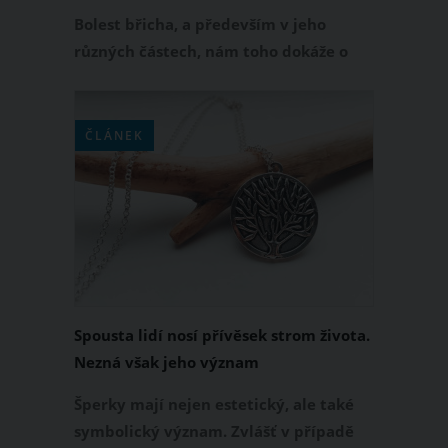
Bolest břicha, a především v jeho
různých částech, nám toho dokáže o
našem zdraví spoustu povědět. Když
vás totiž bolí břicho na jedné straně,
nemusí to být stejný symptom, jako
ČLÁNEK
když vás bolí na straně druhé. Pojďme
se tedy společně podívat na to, co
která bolest znamená a co nám tím
chce naše tělo povědět.
Spousta lidí nosí přívěsek strom života.
Nezná však jeho význam
Šperky mají nejen estetický, ale také
symbolický význam. Zvlášť v případě