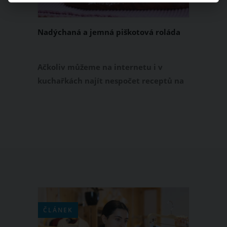
Nadýchaná a jemná piškotová roláda
Ačkoliv můžeme na internetu i v
kuchařkách najít nespočet receptů na
piškotovou roládu, jen málokterý z
nich dokáže vytvořit to správně
nadýchané těsto. My pro vás však
jeden takový máme!
ČLÁNEK