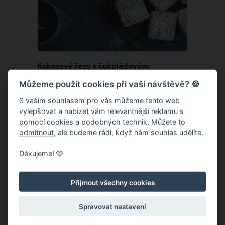
Kokosové řezy s čokoládovým
pudinkem a polevou
Můžeme použít cookies při vaší návštěvě? 🍪
Kombinace kokosu a čokoládového
S vaším souhlasem pro vás můžeme tento web
vylepšovat a nabízet vám relevantnější reklamu s
pudinku je pro mnoho z nás naprosto
pomocí cookies a podobných technik. Můžete to
neodolatelná, a právě proto jsme si pro
odmítnout
, ale budeme rádi, když nám souhlas udělíte.
vás připravili tento jedinečný recept,
Děkujeme! 🩷
který jednoduše musíte vyzkoušet!
RECEPT
Přijmout všechny cookies
Spravovat nastavení