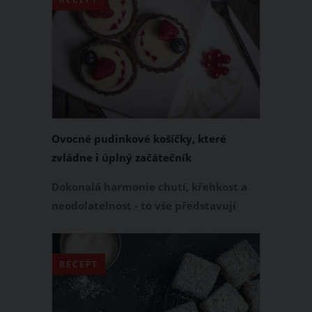
Ovocné pudinkové košíčky, které
zvládne i úplný začátečník
Dokonalá harmonie chutí, křehkost a
neodolatelnost - to vše představují
tyto ovocné košíčky. Navíc je jejich
příprava naprosto jednoduchá!
RECEPT