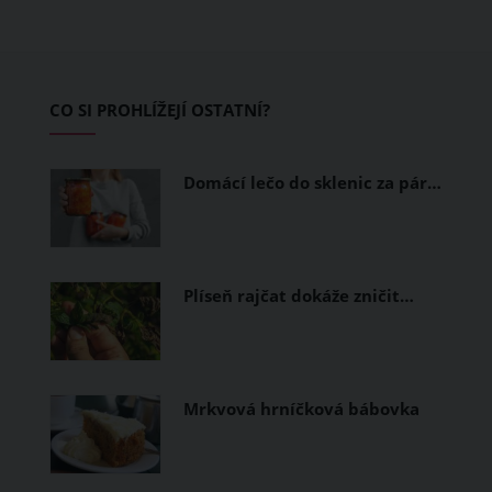
teplo a pot, jiné naopak nechají
pokožku dýchat a pomohou vám
zvládnout i opravdu horké dny.
Základem letního šatníku by proto
CO SI PROHLÍŽEJÍ OSTATNÍ?
měly být přírodní nebo funkční
prodyšné tkaniny a volnější střihy.
Domácí lečo do sklenic za pár…
Plíseň rajčat dokáže zničit…
Mrkvová hrníčková bábovka