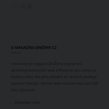
1
/ 3
O MAGAZÍNU JENŽENY.CZ
Internetový magazín JenŽeny.cz je první,
skutečně komunitní web influencer pro ženy na
českém trhu. Na jeho obsahu se aktivně podílejí i
samotní čtenáři. Denně web navštíví více než 200
tisíc uživatelů.
PODMÍNKY UŽITÍ