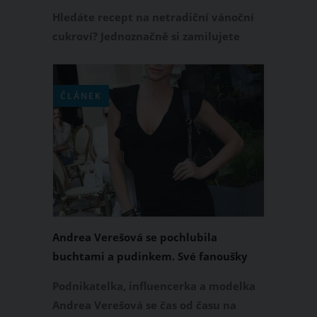
recept
Hledáte recept na netradiční vánoční
cukroví? Jednoznačně si zamilujete
růžové pudinkové cukroví, které skvěle
vypadá, nádherně voní i skvěle chutná.
Přinášíme recept na růžové pudinkové
ČLÁNEK
cukroví, jehož základem je malinový
pudink. Nebojte se jej vyzkoušet, je to
velká dobrota.
Andrea Verešová se pochlubila
buchtami a pudinkem. Své fanoušky
však odrovnala úplně něčím jiným
Podnikatelka, influencerka a modelka
Andrea Verešová se čas od času na