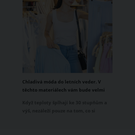
Chladivá móda do letních veder. V
těchto materiálech vám bude velmi
příjemně
Když teploty šplhají ke 30 stupňům a
výš, nezáleží pouze na tom, co si
obléknete, ale také z čeho je oblečení
ušité. Některé materiály totiž zadržují