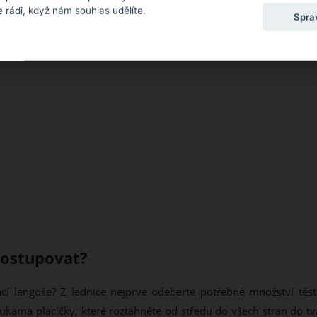
 rádi, když nám souhlas udělíte.
Spra
postupovat?
cí langoše? Z lednice nejprve odeberte potřebné množství těst
e rukama placičky, které roztáhněte od středu do všech stran do t