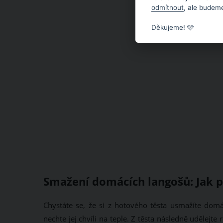
odmítnout
, ale budeme
Děkujeme! 🩷
Smažení domácích langošů: Jak 
Chystáte se, že si z hotového těsta usmažíte domá
nechte jej chvíli na teple. Z těsta následně udělejt