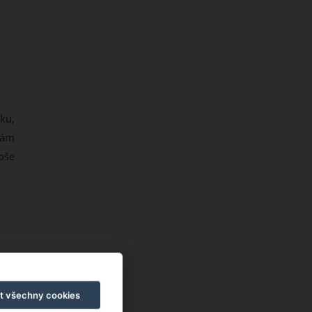
ku,
 vám
oše
t všechny cookies