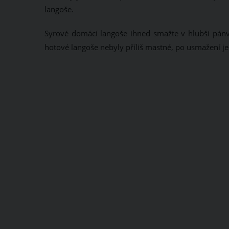
langoše.
Syrové domácí langoše ihned smažte v hlubší pánvi
hotové langoše nebyly příliš mastné, po usmažení j