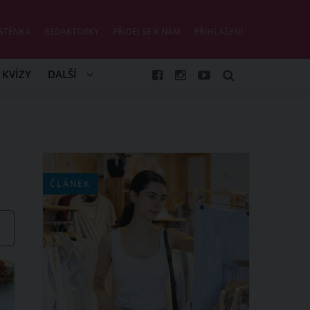
STĚNKA
REDAKTORKY
PŘIDEJ SE K NÁM
PŘIHLÁŠENÍ
KVÍZY
DALŠÍ
ČLÁNEK
OCK