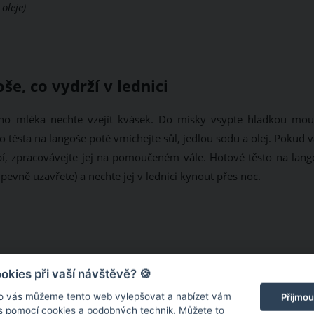
oleje)
e, co vydrží v lednici
ného mléka nechte vzejít kvásek. Do misky vsypte hladkou mou
Do těsta na langoše poté vmíchejte sůl, jedlou sodu a olej. Pokud
epí, zpracovávejte jej na pomoučeném vále. Hotové těsto na lang
pevně uzavřete) a nechte jej v lednici kynout přes noc.
kies při vaší návštěvě? 🍪
o vás můžeme tento web vylepšovat a nabízet vám
Přijmou
 s pomocí cookies a podobných technik. Můžete to