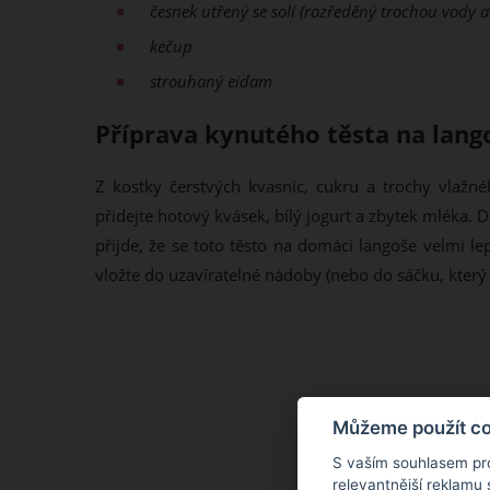
česnek utřený se solí (rozředěný trochou vody a 
kečup
strouhaný eidam
Příprava kynutého těsta na langoš
Z kostky čerstvých kvasnic, cukru a trochy vlaž
přidejte hotový kvásek, bílý jogurt a zbytek mléka. 
přijde, že se toto těsto na domácí langoše velmi l
vložte do uzavíratelné nádoby (nebo do sáčku, který 
Můžeme použít coo
S vaším souhlasem pr
relevantnější reklamu