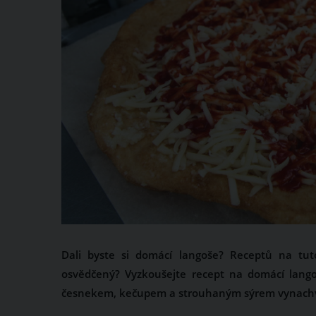
Dali byste si domácí langoše? Receptů na tu
osvědčený? Vyzkoušejte recept na domácí lang
česnekem, kečupem a strouhaným sýrem vynachvál