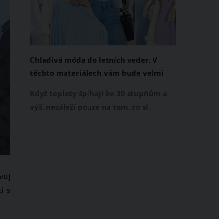
Chladivá móda do letních veder. V
těchto materiálech vám bude velmi
příjemně
Když teploty šplhají ke 30 stupňům a
výš, nezáleží pouze na tom, co si
obléknete, ale také z čeho je oblečení
ušité. Některé materiály totiž zadržují
teplo a pot, jiné naopak nechají
pokožku dýchat a pomohou vám
zvládnout i opravdu horké dny.
vůj
Základem letního šatníku by proto
i s
měly být přírodní nebo funkční
prodyšné tkaniny a volnější střihy.