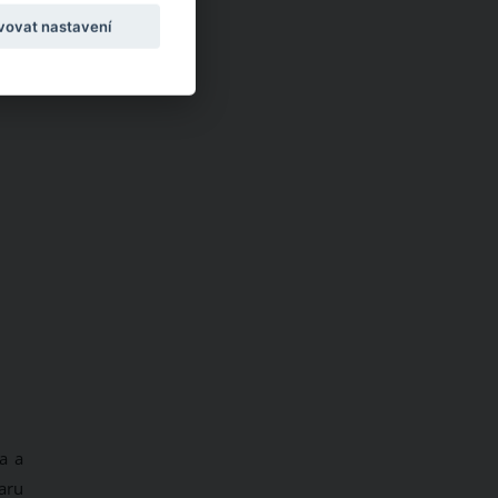
vovat nastavení
a a
varu