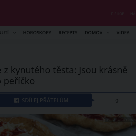
E-SHOP
NÁ
NUTÍ
HOROSKOPY
RECEPTY
DOMOV
VIDEA
 z kynutého těsta: Jsou krásně
 peříčko
SDÍLEJ PŘÁTELŮM
0
ZDROJ: SHUTTERST