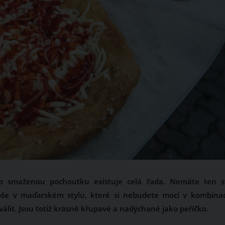
to smaženou pochoutku existuje celá řada. Nemáte ten s
oše v maďarském stylu, které si nebudete moci v kombinac
it. Jsou totiž krásně křupavé a nadýchané jako peříčko.