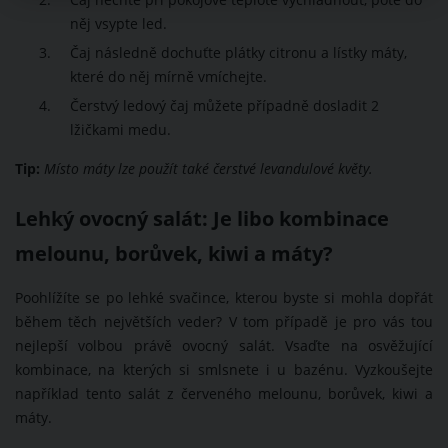
Čaj nechte při pokojové teplotě vychladnout, poté do
něj vsypte led.
Čaj následně dochuťte plátky citronu a lístky máty,
které do něj mírně vmíchejte.
Čerstvý ledový čaj můžete případně dosladit 2
lžičkami medu.
Tip:
Místo máty lze použít také čerstvé levandulové květy.
Lehký ovocný salát: Je libo kombinace
melounu, borůvek, kiwi a máty?
Poohlížíte se po lehké svačince, kterou byste si mohla dopřát
během těch největších veder? V tom případě je pro vás tou
nejlepší volbou právě ovocný salát. Vsaďte na osvěžující
kombinace, na kterých si smlsnete i u bazénu. Vyzkoušejte
například tento salát z červeného melounu, borůvek, kiwi a
máty.