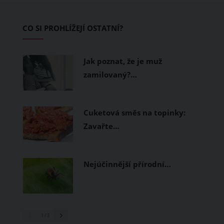
zvládnout i opravdu horké dny.
Základem letního šatníku by proto
CO SI PROHLÍŽEJÍ OSTATNÍ?
měly být přírodní nebo funkční
prodyšné tkaniny a volnější střihy.
Jak poznat, že je muž
zamilovaný?…
Cuketová směs na topinky:
Zavařte…
Nejúčinnější přírodní…
1
/ 3