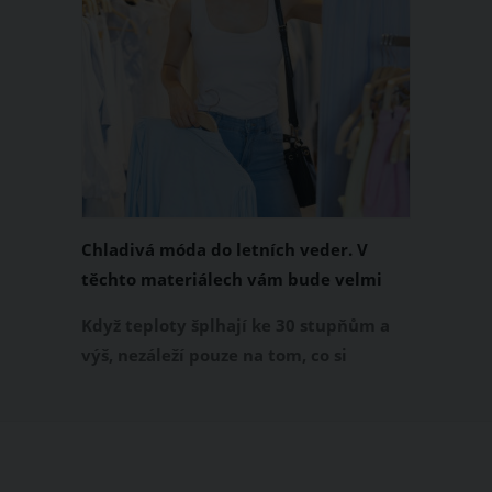
Chladivá móda do letních veder. V
těchto materiálech vám bude velmi
příjemně
Když teploty šplhají ke 30 stupňům a
výš, nezáleží pouze na tom, co si
obléknete, ale také z čeho je oblečení
ušité. Některé materiály totiž zadržují
teplo a pot, jiné naopak nechají
pokožku dýchat a pomohou vám