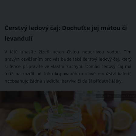
Čerstvý ledový čaj: Dochuťte jej mátou či
levandulí
V létě uhasíte žízeň nejen čistou neperlivou vodou. Tím
pravým osvěžením pro vás bude také čerstvý ledový čaj, který
si lehce připravíte ve vlastní kuchyni. Domácí ledový čaj má
totiž na rozdíl od toho kupovaného nulové množství kalorií,
neobsahuje žádná sladidla, barviva či další přídatné látky.
ZDROJ: SHUTTERSTOCK.COM