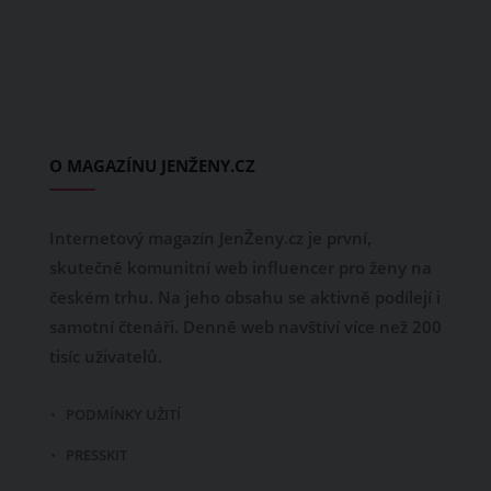
O MAGAZÍNU JENŽENY.CZ
Internetový magazín JenŽeny.cz je první,
skutečně komunitní web influencer pro ženy na
českém trhu. Na jeho obsahu se aktivně podílejí i
samotní čtenáři. Denně web navštíví více než 200
tisíc uživatelů.
PODMÍNKY UŽITÍ
PRESSKIT