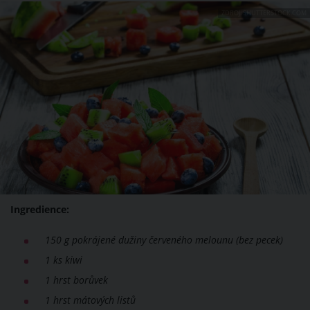
ZDROJ: SHUTTERSTOCK.COM
Ingredience:
150 g
pokrájené dužiny červeného melounu (bez pecek)
1 ks kiwi
1 hrst borůvek
1 hrst mátových listů