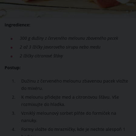
Ingredience:
300 g
dužiny z červeného melounu zbaveného pecek
2 až 3 lžičky javorového sirupu nebo medu
2 lžičky citronové šťávy
Postup:
Dužinu z červeného melounu zbavenou pacek vložte
do mixéru.
K melounu přidejte med a citronovou šťávu. Vše
rozmixujte do hladka.
Vzniklý melounový sorbet plňte do formiček na
nanuky.
Formy vložte do mrazničky, kde je nechte alespoň 1