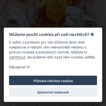
Můžeme použít cookies při vaší návštěvě? 🍪
Ingredience:
S vaším souhlasem pro vás můžeme tento web
2 sáčky zeleného či černého čaje
vylepšovat a nabízet vám relevantnější reklamu s
pomocí cookies a podobných technik. Můžete to
0,75 litru
vody
odmítnout
, ale budeme rádi, když nám souhlas udělíte.
1 bio citron nakrájený na kolečka
1 hrst lístků máty
Děkujeme! 🩷
2 hrsti ledových kostek
Přijmout všechny cookies
Postup:
Spravovat nastavení
Sáčky zeleného nebo černého čaje spařte vařící
vodou.