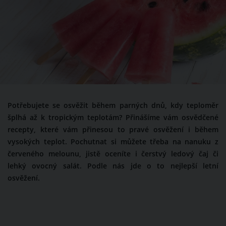
Potřebujete se osvěžit během parných dnů, kdy teploměr
šplhá až k tropickým teplotám? Přinášíme vám osvědčené
recepty, které vám přinesou to pravé osvěžení i během
vysokých teplot. Pochutnat si můžete třeba na nanuku z
červeného melounu, jistě oceníte i čerstvý ledový čaj či
lehký ovocný salát. Podle nás jde o to nejlepší letní
osvěžení.