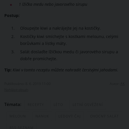
1 lžička medu nebo javorového sirupu
Postup:
Oloupejte kiwi a nakrájejte jej na kostičky.
Kostičky kiwi smíchejte s kostkami melounu, celými
borůvkami a lístky máty.
Salát doslaďte lžičkou medu či javorového sirupu a
dobře promíchejte.
Tip:
Kiwi v tomto receptu můžete nahradit čerstvými jahodami.
Publikováno: 8. 6. 2019 11:00
Autor:
AK
Nahlásit obsah
Témata:
RECEPTY
LÉTO
LETNÍ OSVĚŽENÍ
MELOUN
NANUK
LEDOVÝ ČAJ
OVOCNÝ SALÁT
RSS-SEZNAM