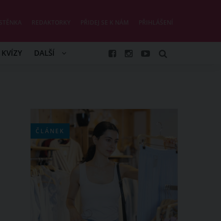
STĚNKA
REDAKTORKY
PŘIDEJ SE K NÁM
PŘIHLÁŠENÍ
KVÍZY
DALŠÍ
ČLÁNEK