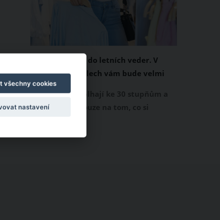
Chladivá móda do letních veder. V
těchto materiálech vám bude velmi
t všechny cookies
příjemně
Když teploty šplhají ke 30 stupňům a
výš, nezáleží pouze na tom, co si
vovat nastavení
obléknete, ale také z čeho je oblečení
ušité. Některé materiály totiž zadržují
teplo a pot, jiné naopak nechají
pokožku dýchat a pomohou vám
zvládnout i opravdu horké dny.
Základem letního šatníku by proto
měly být přírodní nebo funkční
prodyšné tkaniny a volnější střihy.