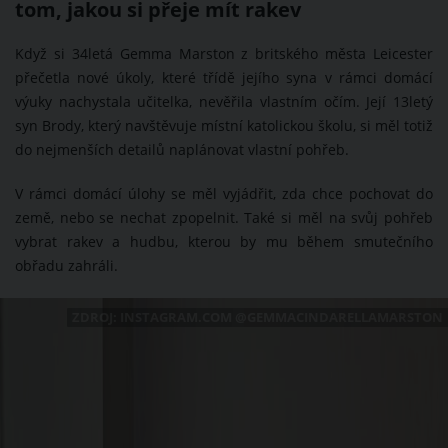
tom, jakou si přeje mít rakev
Když si 34letá Gemma Marston z britského města Leicester
přečetla nové úkoly, které třídě jejího syna v rámci domácí
výuky nachystala učitelka, nevěřila vlastním očím. Její 13letý
syn Brody, který navštěvuje místní katolickou školu, si měl totiž
do nejmenších detailů naplánovat vlastní pohřeb.
V rámci domácí úlohy se měl vyjádřit, zda chce pochovat do
země, nebo se nechat zpopelnit. Také si měl na svůj pohřeb
vybrat rakev a hudbu, kterou by mu během smutečního
obřadu zahráli.
ZDROJ: INSTAGRAM.COM @GEMMACINDARELLAMARSTON