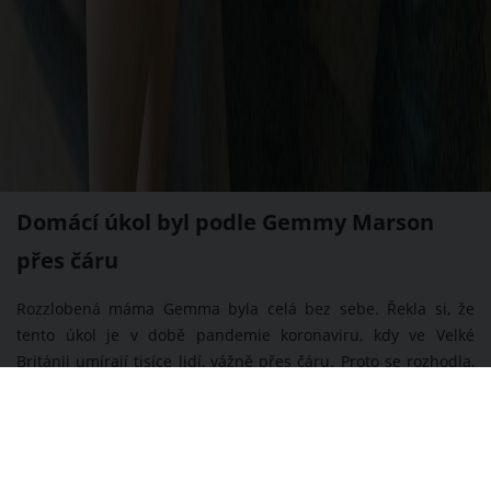
Domácí úkol byl podle Gemmy Marson
přes čáru
Rozzlobená máma Gemma byla celá bez sebe. Řekla si, že
tento úkol je v době pandemie koronaviru, kdy ve Velké
Británii umírají tisíce lidí, vážně přes čáru. Proto se rozhodla,
že jeho zadání zveřejní na Instagramu.
“Neměla jsem slov. Tu domácí úlohu jsem si musela přečíst
dvakrát po sobě, abych pochopila, že si z nás učitelka nedělá
legraci, ale že to myslí zcela vážně. Chápu, že v rámci