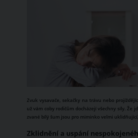
Zvuk vysavače, sekačky na trávu nebo projížděj
už vám coby rodičům docházejí všechny síly. Že 
zvané bílý šum jsou pro miminko velmi uklidňující
Zklidnění a uspání nespokojené