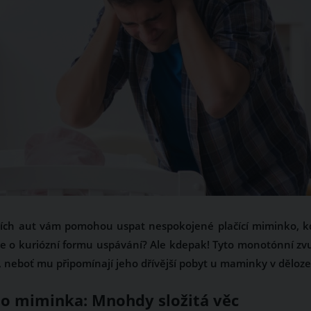
ících aut vám pomohou uspat nespokojené plačící miminko, k
jde o kuriózní formu uspávání? Ale kdepak! Tyto monotónní zv
, neboť mu připomínají jeho dřívější pobyt u maminky v děloze
ho miminka: Mnohdy složitá věc