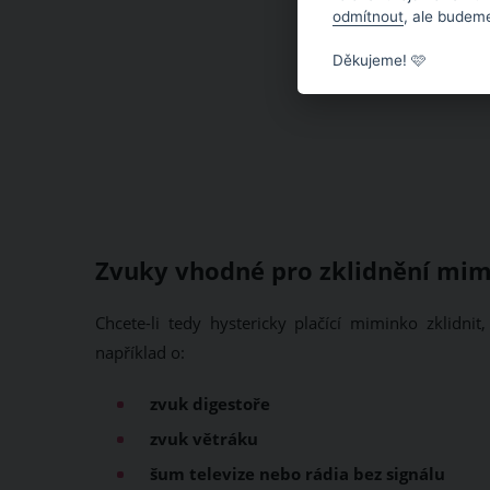
odmítnout
, ale budeme
Děkujeme! 🩷
Zvuky vhodné pro zklidnění mi
Chcete-li tedy hystericky plačící miminko zklidni
například o:
zvuk digestoře
zvuk větráku
šum televize nebo rádia bez signálu