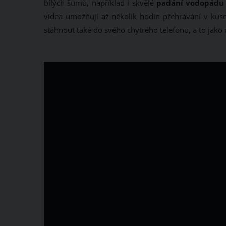
bílých šumů, například i skvělé
padání vodopádu
videa umožňují až několik hodin přehrávání v kus
stáhnout také do svého chytrého telefonu, a to jako u