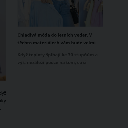
Chladivá móda do letních veder. V
těchto materiálech vám bude velmi
příjemně
Když teploty šplhají ke 30 stupňům a
výš, nezáleží pouze na tom, co si
obléknete, ale také z čeho je oblečení
ušité. Některé materiály totiž zadržují
teplo a pot, jiné naopak nechají
dyž
pokožku dýchat a pomohou vám
uky
zvládnout i opravdu horké dny.
.
Základem letního šatníku by proto
měly být přírodní nebo funkční
prodyšné tkaniny a volnější střihy.