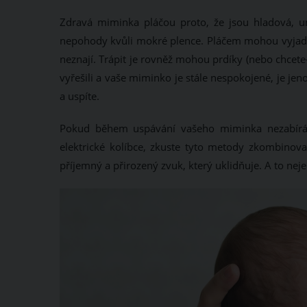
Zdravá miminka pláčou proto, že jsou hladová, un
nepohody kvůli mokré plence. Pláčem mohou vyjadřov
neznají. Trápit je rovněž mohou prdíky (nebo chcet
vyřešili a vaše miminko je stále nespokojené, je jen
a uspíte.
Pokud během uspávání vašeho miminka nezabírá c
elektrické kolíbce, zkuste tyto metody zkombinov
příjemný a přirozený zvuk, který uklidňuje. A to nejen