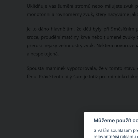
Uklidňuje vás šumění stromů nebo milujete zvuk p
monotónní a rovnoměrný zvuk, který nazýváme jako 
Je to dáno hlavně tím, že děti byly při 9měsíčním 
srdce, proudění matčiny krve nebo tlumené zvuky z 
přeruší nějaký velmi ostrý zvuk. Některá novorozeňá
a nespokojená.
Spousta maminek vypozorovala, že v tomto stavu d
fénu. Právě tento bílý šum je totiž pro miminko tak
Můžeme použít coo
S vaším souhlasem pr
relevantnější reklamu