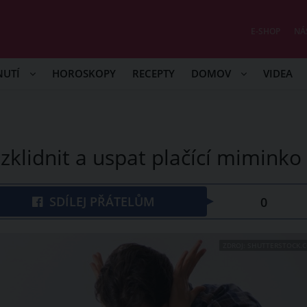
E-SHOP
NÁ
NUTÍ
HOROSKOPY
RECEPTY
DOMOV
VIDEA
 zklidnit a uspat plačící miminko
SDÍLEJ PŘÁTELŮM
0
ZDROJ: SHUTTERSTOCK.