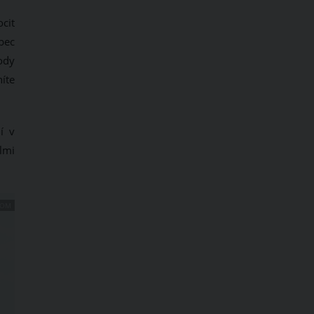
cit
bec
ody
níte
í v
lmi
COM