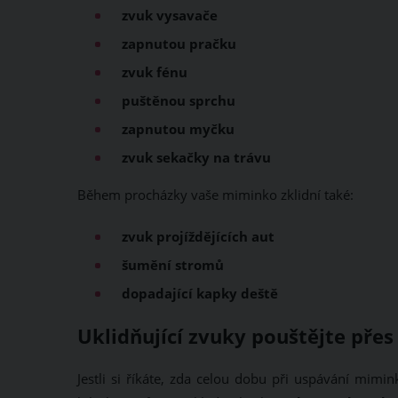
zvuk vysavače
zapnutou pračku
zvuk fénu
puštěnou sprchu
zapnutou myčku
zvuk sekačky na trávu
Během procházky vaše miminko zklidní také:
zvuk projíždějících aut
šumění stromů
dopadající kapky deště
Uklidňující zvuky pouštějte přes 
Jestli si říkáte, zda celou dobu při uspávání mimi