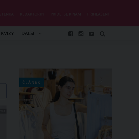
STĚNKA
REDAKTORKY
PŘIDEJ SE K NÁM
PŘIHLÁŠENÍ
KVÍZY
DALŠÍ
ČLÁNEK
COM