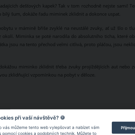
adajících dešťových kapek? Tak v tom rozhodně nejste sami! Te
bílý šum, dokáže řadu miminek zklidnit a dokonce uspat.
pobytu v mámině břiše zvyklé na neustálé zvuky, ať už šlo o tlu
okolí. Miminka se poté narodila do absolutního ticha, které ob
tka jsou na tento přechod velmi citlivá, proto pláčou, jsou nekl
okážou miminko zklidnit třeba zvuky projíždějících aut nebo z
ovou zklidňující vzpomínkou na pobyt v děloze.
kies při vaší návštěvě? 🍪
o vás můžeme tento web vylepšovat a nabízet vám
Přijmou
 s pomocí cookies a podobných technik. Můžete to