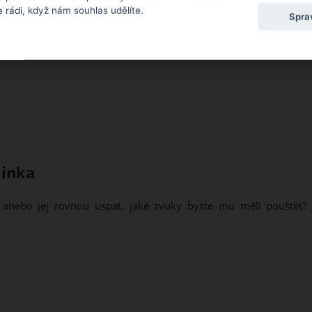
 rádi, když nám souhlas udělíte.
Spra
minka
t, anebo jej rovnou uspat, jaké zvuky byste mu měli pouštět? 