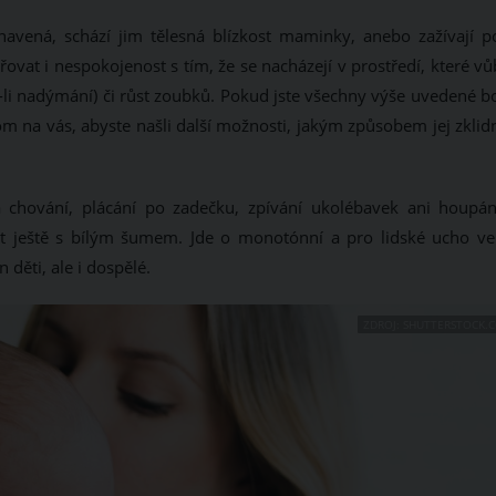
avená, schází jim tělesná blízkost maminky, anebo zažívají po
at i nespokojenost s tím, že se nacházejí v prostředí, které vů
e-li nadýmání) či růst zoubků. Pokud jste všechny výše uvedené b
om na vás, abyste našli další možnosti, jakým způsobem jej zklid
hování, plácání po zadečku, zpívání ukolébavek ani houpán
at ještě s bílým šumem. Jde o monotónní a pro lidské ucho ve
 děti, ale i dospělé.
ZDROJ: SHUTTERSTOCK.