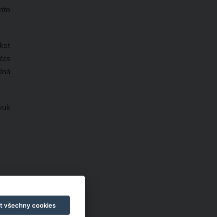
nto
kot
čas
idná
vuk
t všechny cookies