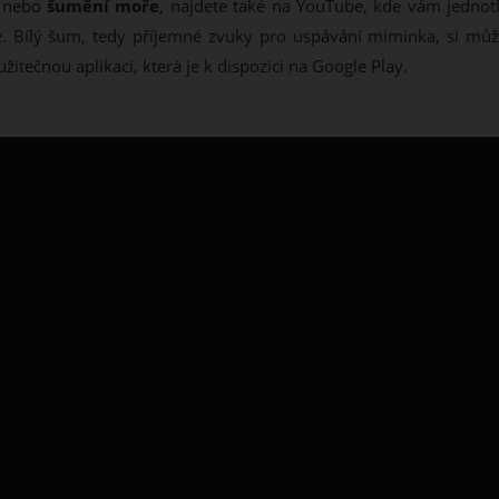
nebo
šumění moře
, najdete také na YouTube, kde vám jednotl
e. Bílý šum, tedy příjemné zvuky pro uspávání miminka, si můž
žitečnou aplikaci, která je k dispozici na Google Play.