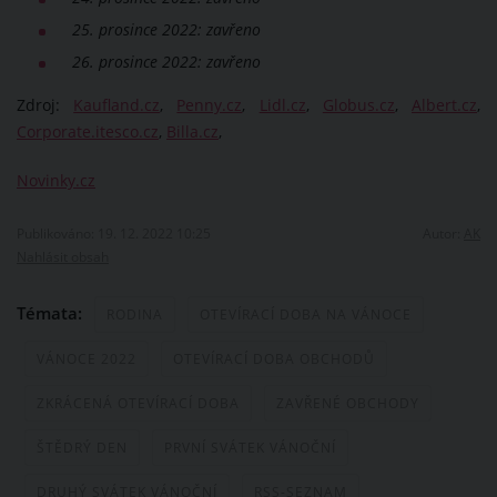
25. prosince 2022: zavřeno
26. prosince 2022: zavřeno
Zdroj:
Kaufland.cz
,
Penny.cz
,
Lidl.cz
,
Globus.cz
,
Albert.cz
,
Corporate.itesco.cz
,
Billa.cz
,
Novinky.cz
Publikováno: 19. 12. 2022 10:25
Autor:
AK
Nahlásit obsah
Témata:
RODINA
OTEVÍRACÍ DOBA NA VÁNOCE
VÁNOCE 2022
OTEVÍRACÍ DOBA OBCHODŮ
ZKRÁCENÁ OTEVÍRACÍ DOBA
ZAVŘENÉ OBCHODY
ŠTĚDRÝ DEN
PRVNÍ SVÁTEK VÁNOČNÍ
DRUHÝ SVÁTEK VÁNOČNÍ
RSS-SEZNAM