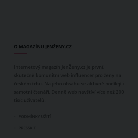
O MAGAZÍNU JENŽENY.CZ
Internetový magazín JenŽeny.cz je první,
skutečně komunitní web influencer pro ženy na
českém trhu. Na jeho obsahu se aktivně podílejí i
samotní čtenáři. Denně web navštíví více než 200
tisíc uživatelů.
PODMÍNKY UŽITÍ
PRESSKIT