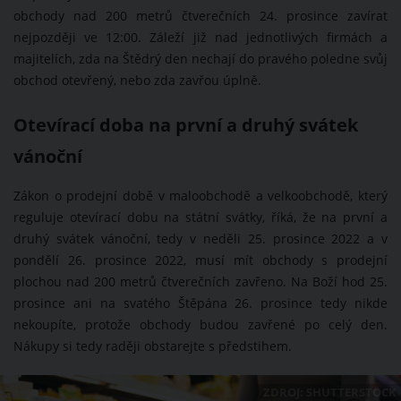
obchody nad 200 metrů čtverečních 24. prosince zavírat
nejpozději ve 12:00. Záleží již nad jednotlivých firmách a
majitelích, zda na Štědrý den nechají do pravého poledne svůj
obchod otevřený, nebo zda zavřou úplně.
Otevírací doba na první a druhý svátek
vánoční
Zákon o prodejní době v maloobchodě a velkoobchodě, který
reguluje otevírací dobu na státní svátky, říká, že na první a
druhý svátek vánoční, tedy v neděli 25. prosince 2022 a v
pondělí 26. prosince 2022, musí mít obchody s prodejní
plochou nad 200 metrů čtverečních zavřeno. Na Boží hod 25.
prosince ani na svatého Štěpána 26. prosince tedy nikde
nekoupíte, protože obchody budou zavřené po celý den.
Nákupy si tedy raději obstarejte s předstihem.
ZDROJ: SHUTTERSTOCK