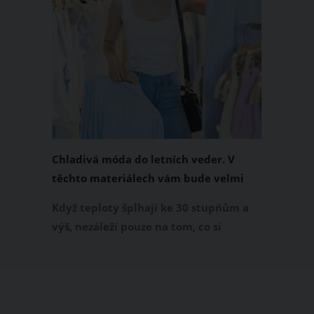
Chladivá móda do letních veder. V
těchto materiálech vám bude velmi
příjemně
Když teploty šplhají ke 30 stupňům a
výš, nezáleží pouze na tom, co si
obléknete, ale také z čeho je oblečení
ušité. Některé materiály totiž zadržují
teplo a pot, jiné naopak nechají
pokožku dýchat a pomohou vám