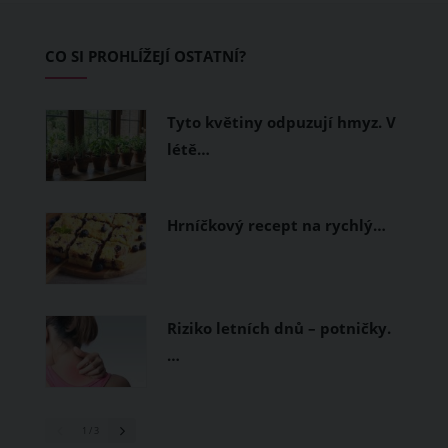
zvládnout i opravdu horké dny.
Základem letního šatníku by proto
CO SI PROHLÍŽEJÍ OSTATNÍ?
měly být přírodní nebo funkční
prodyšné tkaniny a volnější střihy.
Tyto květiny odpuzují hmyz. V
létě…
Hrníčkový recept na rychlý…
Riziko letních dnů – potničky.
…
1
/ 3