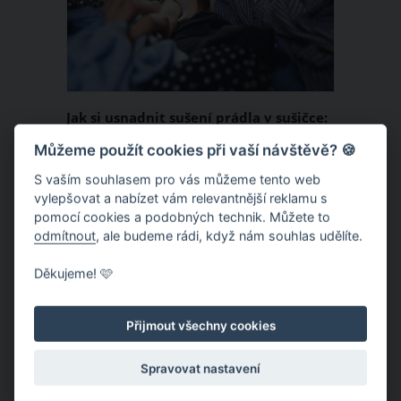
polštáře? Každý materiál si žádá to své.
Jak si usnadnit sušení prádla v sušičce:
Nepřeplňujte buben, zapomeňte na
Můžeme použít cookies při vaší návštěvě? 🍪
aviváž a používejte tenisové míčky
Sušička prádla je neocenitelný vynález,
S vaším souhlasem pro vás můžeme tento web
vylepšovat a nabízet vám relevantnější reklamu s
který pravidelně používáme zejména s
pomocí cookies a podobných technik. Můžete to
příchodem podzimních a zimních
odmítnout
, ale budeme rádi, když nám souhlas udělíte.
měsíců. Abyste měli při použití tohoto
Děkujeme! 🩷
domácího pomocníka prádlo dokonale
ČLÁNEK
suché a nemuseli jste jej následně ani
žehlit, vyplatí se vám dodržovat
Přijmout všechny cookies
několik pravidel. Která z nich vám tedy
Spravovat nastavení
usnadní sušení prádla v sušičce?