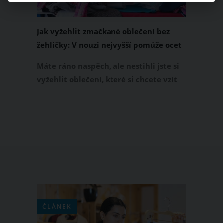
Jak vyžehlit zmačkané oblečení bez
žehličky: V nouzi nejvyšší pomůže ocet
a horká sprcha
Máte ráno naspěch, ale nestihli jste si
vyžehlit oblečení, které si chcete vzít
na sebe? Nevadí. Tento problém
během chvíle vyřešíte, i když do ruky
nevezmete žehličku. Vyzkoušejte
několik triků, díky kterým vyžehlíte
zmačkané oblečení i bez jejího použití.
ČLÁNEK