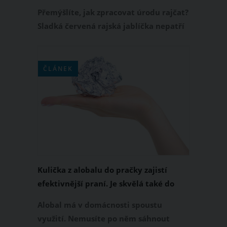
výsledku
Přemýšlíte, jak zpracovat úrodu rajčat?
Sladká červená rajská jablíčka nepatří
pouze do domácího kečupu nebo do
zavařených zeleninových směsí. Zkuste
si je do zásoby také nasušit. Sušení
ČLÁNEK
rajčat má několik pravidel, která se
vyplatí dodržet. Díky tomu si domácí
sušená rajčata nebudete moci
vynachválit.
Kulička z alobalu do pračky zajistí
efektivnější praní. Je skvělá také do
sušičky prádla
Alobal má v domácnosti spoustu
využití. Nemusíte po něm sáhnout