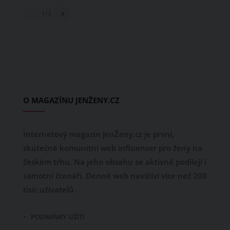
1
/ 3
O MAGAZÍNU JENŽENY.CZ
Internetový magazín JenŽeny.cz je první,
skutečně komunitní web influencer pro ženy na
českém trhu. Na jeho obsahu se aktivně podílejí i
samotní čtenáři. Denně web navštíví více než 200
tisíc uživatelů.
PODMÍNKY UŽITÍ