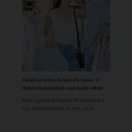
Chladivá móda do letních veder. V
těchto materiálech vám bude velmi
příjemně
Když teploty šplhají ke 30 stupňům a
výš, nezáleží pouze na tom, co si
obléknete, ale také z čeho je oblečení
ušité. Některé materiály totiž zadržují