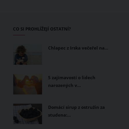
teplo a pot, jiné naopak nechají
pokožku dýchat a pomohou vám
zvládnout i opravdu horké dny.
Základem letního šatníku by proto
CO SI PROHLÍŽEJÍ OSTATNÍ?
měly být přírodní nebo funkční
prodyšné tkaniny a volnější střihy.
Chlapec z Irska večeřel na…
5 zajímavostí o lidech
narozených v…
Domácí sirup z ostružin za
studena:…