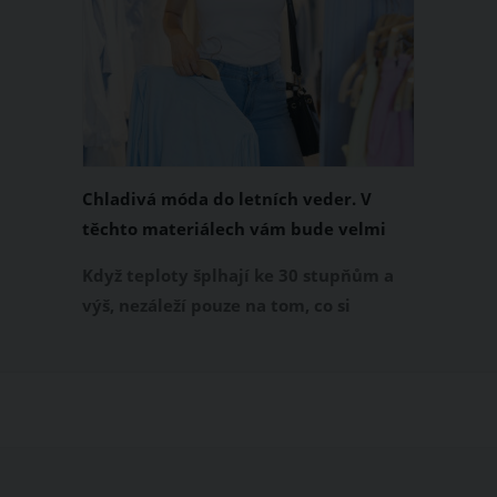
Chladivá móda do letních veder. V
těchto materiálech vám bude velmi
příjemně
Když teploty šplhají ke 30 stupňům a
výš, nezáleží pouze na tom, co si
obléknete, ale také z čeho je oblečení
ušité. Některé materiály totiž zadržují
teplo a pot, jiné naopak nechají
pokožku dýchat a pomohou vám
zvládnout i opravdu horké dny.
Základem letního šatníku by proto