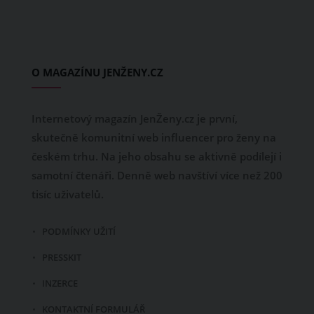
O MAGAZÍNU JENŽENY.CZ
Internetový magazín JenŽeny.cz je první,
skutečně komunitní web influencer pro ženy na
českém trhu. Na jeho obsahu se aktivně podílejí i
samotní čtenáři. Denně web navštíví více než 200
tisíc uživatelů.
PODMÍNKY UŽITÍ
PRESSKIT
INZERCE
KONTAKTNÍ FORMULÁŘ