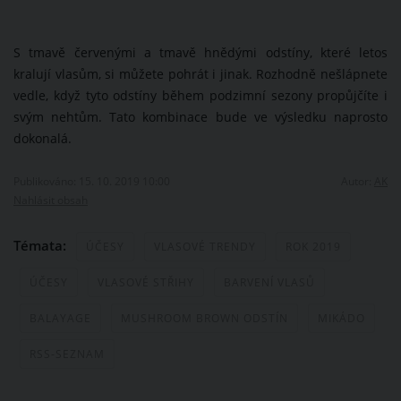
S tmavě červenými a tmavě hnědými odstíny, které letos
kralují vlasům, si můžete pohrát i jinak. Rozhodně nešlápnete
vedle, když tyto odstíny během podzimní sezony propůjčíte i
svým nehtům. Tato kombinace bude ve výsledku naprosto
dokonalá.
Publikováno: 15. 10. 2019 10:00
Autor:
AK
Nahlásit obsah
Témata:
ÚČESY
VLASOVÉ TRENDY
ROK 2019
ÚČESY
VLASOVÉ STŘIHY
BARVENÍ VLASŮ
BALAYAGE
MUSHROOM BROWN ODSTÍN
MIKÁDO
RSS-SEZNAM