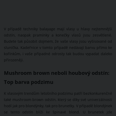
V případě techniky balayage mají vlasy u hlavy nejtemnější
odstín, naopak pramínky a konečky vlasů jsou zesvětlené.
Budete tak působit dojmem, že vaše vlasy jsou vyšisované od
sluníčka. Kadeřnice v tomto případě nedávají barvu přímo ke
kořínkům, i vaše případné odrosty tak budou vypadat daleko
přirozeněji.
Mushroom brown neboli houbový odstín:
Top barva podzimu
K vlasovým trendům letošního podzimu patří bezkonkurenčně
také mushroom brown odstín, který se díky své univerzálnosti
hodí jak pro blondýnky, tak pro brunetky. V případě blondýnek
se tento odstín blíží ke špinavé blond. U brunetek jde