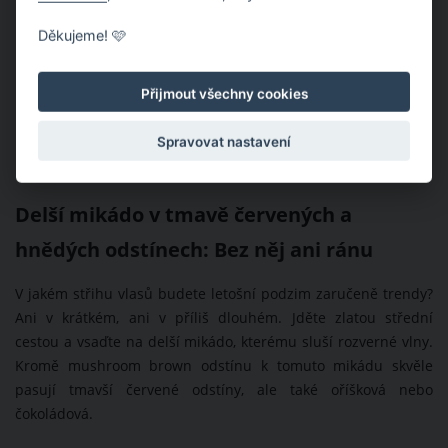
Děkujeme! 🩷
Přijmout všechny cookies
Spravovat nastavení
Delší mikádo v tmavě červených a
hnědých odstínech: Bez něj ani ránu
V jakém střihu vlasů budete letošní podzim zaručeně trendy?
Ani v krátkém, ani v příliš dlouhém. Jděte zlatou střední
cestou a vsaďte na delší mikádo, kterému sluší rozverné vlny.
Kromě mushroom brown odstínu k tomuto mikádu skvěle
pasují tmavší červené odstíny, ale také oříšková nebo
čokoládová.