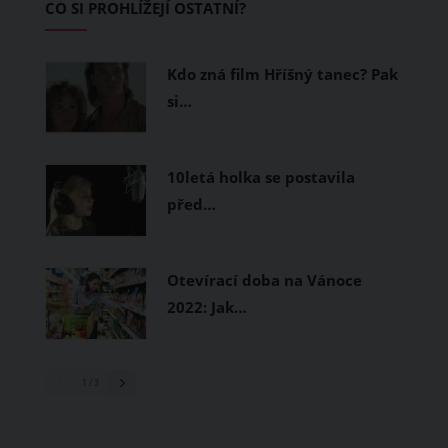
CO SI PROHLÍŽEJÍ OSTATNÍ?
měly být přírodní nebo funkční
prodyšné tkaniny a volnější střihy.
Kdo zná film Hříšný tanec? Pak
si…
10letá holka se postavila
před…
Otevírací doba na Vánoce
2022: Jak…
1
/ 3