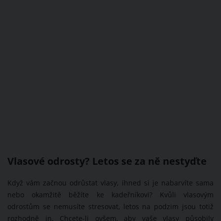
Vlasové odrosty? Letos se za ně nestyďte
Když vám začnou odrůstat vlasy, ihned si je nabarvíte sama
nebo okamžitě běžíte ke kadeřníkovi? Kvůli vlasovým
odrostům se nemusíte stresovat, letos na podzim jsou totiž
rozhodně in. Chcete-li ovšem, aby vaše vlasy působily