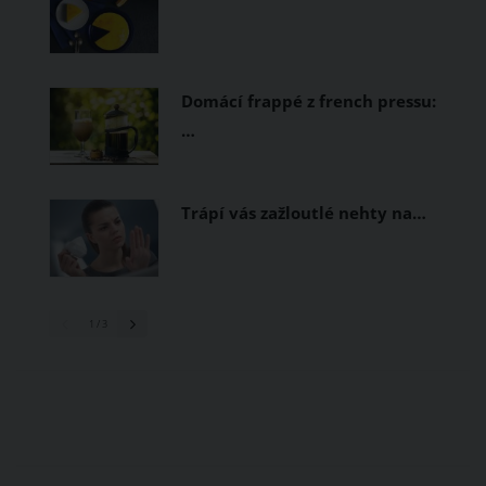
Domácí frappé z french pressu:
…
Trápí vás zažloutlé nehty na…
1
/ 3