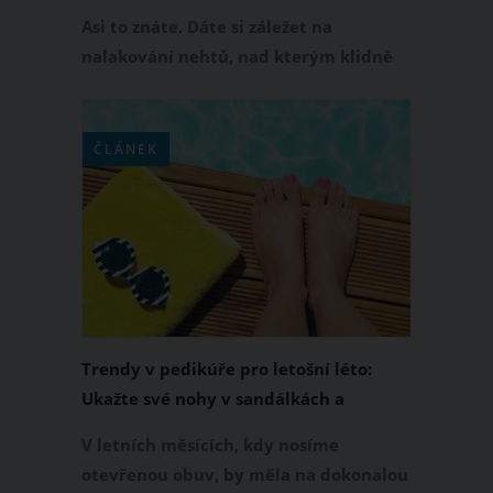
Asi to znáte. Dáte si záležet na
nalakování nehtů, nad kterým klidně
strávíte dvě hodiny. Ale následující
den se vám lak na nehtech odloupne
nebo popraská. No není to k naštvání?
ČLÁNEK
Naštěstí známe několik triků, díky
kterým vám běžný lak vydrží na
nehtech co nejdéle!
Trendy v pedikúře pro letošní léto:
Ukažte své nohy v sandálkách a
překvapte stylově upravenými nehty
V letních měsících, kdy nosíme
otevřenou obuv, by měla na dokonalou