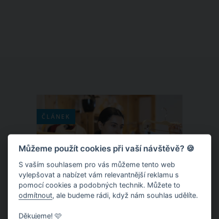
pedikúru dbát každá žena. Není od
věci, když dáme všem na odiv nejen
svá bezchybná chodidla bez
zrohovatělé kůže či prasklin, ale i
skvěle upravené nehty. Jaké jsou vůbec
trendy v pedikúře pro letošní léto?
Vsaďte na žlutý, bílý a modrý lak na
nehty a nezapomeňte ani na třpytky.
ČLÁNEK
Můžeme použít cookies při vaší návštěvě? 🍪
S vaším souhlasem pro vás můžeme tento web
vylepšovat a nabízet vám relevantnější reklamu s
pomocí cookies a podobných technik. Můžete to
odmítnout
, ale budeme rádi, když nám souhlas udělíte.
Děkujeme! 🩷