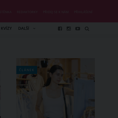
STĚNKA
REDAKTORKY
PŘIDEJ SE K NÁM
PŘIHLÁŠENÍ
KVÍZY
DALŠÍ
ČLÁNEK