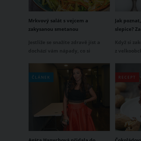
Mrkvový salát s vejcem a
Jak poznat,
zakysanou smetanou
slepice? Z
Jestliže se snažíte zdravě jíst a
Když si za
dochází vám nápady, co si
z velkoobc
připravit k večeři či svačince,
můžeme věd
vyzkoušejte tento lehký mrkvový
námi koupe
salát.
Abychom si 
ČLÁNEK
RECEPT
jsme koupil
nám dodá 
živiny, jak
mělo obsa
nejdříve z
zbarvení.
Agáta Hanychová přidala do
Čokoládový