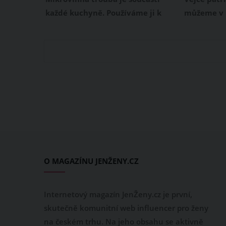
v rozdílné
každé kuchyně. Používáme ji k
můžeme v 
rychlému ohřevu hotového jídla,
na spoustu
vaření hrnkových knedlíků nebo k
jejich chuť
"pečení" dortových korpusů.
abyste jeji
Tenhle kuchyňský spotřebič ale
také časov
rozhodně není žádné neviňátko.
dlouho bys
Když budete v mikrovlnce ohřívat
natvrdo, n
něco, co do ní prostě nepatří,
co byste m
může nepříjemně explodovat. Co
vaření nep
tedy do mikrovlnky rozhodně
nedávat?
O MAGAZÍNU JENŽENY.CZ
Internetový magazín JenŽeny.cz je první,
skutečně komunitní web influencer pro ženy
na českém trhu. Na jeho obsahu se aktivně