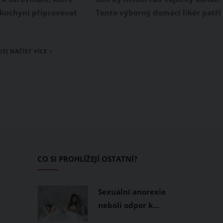
m čase
nejen o Vánocích
kuchyni připravovat
Tento výborný domácí likér patří
 způsobů. Aby byla
nejen k Vánocům. Pochutnávat si
 dokonalá, je důležité,
na něm můžete i nyní, kdy se dny
(3) NAČÍST VÍCE
ch přípravu dodrželi
zkracují, noci prodlužují a venku
ě. Prozradíme vám, jak
přituhuje. Jestli dlouhé večery
te měli vařit vejce
trávíte nejraději zachumláni
aměkko a na hniličku, a
doma pod dekou, poctivý
ěli dělat, aby vám při
vaječňák dokáže přispět k té
raskla.
pravé domácí pohodě.
CO SI PROHLÍŽEJÍ OSTATNÍ?
Sexuální anorexie
neboli odpor k…