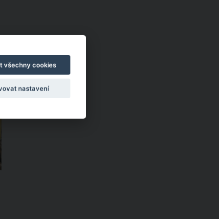
t všechny cookies
ů
vovat nastavení