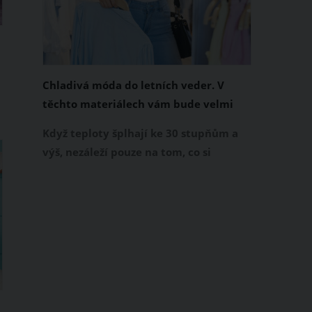
Chladivá móda do letních veder. V
těchto materiálech vám bude velmi
příjemně
Když teploty šplhají ke 30 stupňům a
výš, nezáleží pouze na tom, co si
obléknete, ale také z čeho je oblečení
ušité. Některé materiály totiž zadržují
teplo a pot, jiné naopak nechají
pokožku dýchat a pomohou vám
zvládnout i opravdu horké dny.
Základem letního šatníku by proto
měly být přírodní nebo funkční
prodyšné tkaniny a volnější střihy.