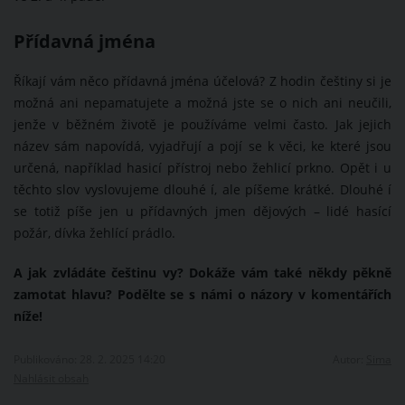
Přídavná jména
Říkají vám něco přídavná jména účelová? Z hodin češtiny si je
možná ani nepamatujete a možná jste se o nich ani neučili,
jenže v běžném životě je používáme velmi často. Jak jejich
název sám napovídá, vyjadřují a pojí se k věci, ke které jsou
určená, například hasicí přístroj nebo žehlicí prkno. Opět i u
těchto slov vyslovujeme dlouhé í, ale píšeme krátké. Dlouhé í
se totiž píše jen u přídavných jmen dějových – lidé hasící
požár, dívka žehlící prádlo.
A jak zvládáte češtinu vy? Dokáže vám také někdy pěkně
zamotat hlavu? Podělte se s námi o názory v komentářích
níže!
Publikováno: 28. 2. 2025 14:20
Autor:
Sima
Nahlásit obsah