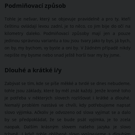
Podmiňovací způsob
Tohle je nešvar, který se objevuje pravidelně a pro ty, kteří
češtinu ovládají levou zadní, je to něco, co jim bije do očí na
kilometry daleko. Podmiňovací způsoby mají jen a pouze
jedinou správnou variantu a tou jsou tvary jako ty bys, já bych,
on by, my bychom, vy byste a oni by. V žádném případě nikdy
nepište my bysme nebo snad ještě horší tvar my by jsme.
Dlouhé a krátké i/y
Zabývat se tím, kde se píše měkké a tvrdé se dnes nebudeme,
tohle jsou základy, které by měl znát každý. Jenže kromě toho
je potřeba v některých slovech rozlišovat i krátké a dlouhé.
Nemalý problém nastává ve chvíli, kdy potřebujeme napsat
slovo výjimka. Ačkoliv je odvozeno od slova vyjímat se a dalo
by se předpokládat, že se bude psát vyjímka, je to zcela
naopak. Dalším krásným slovem našeho jazyka je slovo
tchyně. I když tohle oblíbené slovo vyslovujeme s dlouhým