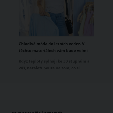
Chladivá móda do letních veder. V
těchto materiálech vám bude velmi
příjemně
Když teploty šplhají ke 30 stupňům a
výš, nezáleží pouze na tom, co si
obléknete, ale také z čeho je oblečení
ušité. Některé materiály totiž zadržují
teplo a pot, jiné naopak nechají
pokožku dýchat a pomohou vám
zvládnout i opravdu horké dny.
Základem letního šatníku by proto