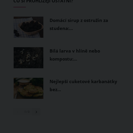
CO SI PROHLÍŽEJÍ OSTATNÍ?
měly být přírodní nebo funkční
prodyšné tkaniny a volnější střihy.
Domácí sirup z ostružin za
studena:…
Bílá larva v hlíně nebo
kompostu:…
Nejlepší cuketové karbanátky
bez…
1
/ 3