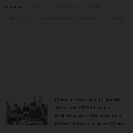
Témata:
ZÁBAVA
ČESKÝ JAZYK
CHYBY
PRAVOPIS
PRAVIDLA ČESKÉHO PRAVOPISU
HRUBKY
Chyba v jednotných přijímacích
zkouškách 2023 Cermat z
českého jazyka: Upozornil na ni
Běžící češtinář alias Jarmil Vepřek