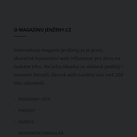
O MAGAZÍNU JENŽENY.CZ
Internetový magazín JenŽeny.cz je první,
skutečně komunitní web influencer pro ženy na
českém trhu. Na jeho obsahu se aktivně podílejí i
samotní čtenáři. Denně web navštíví více než 200
tisíc uživatelů.
PODMÍNKY UŽITÍ
PRESSKIT
INZERCE
KONTAKTNÍ FORMULÁŘ