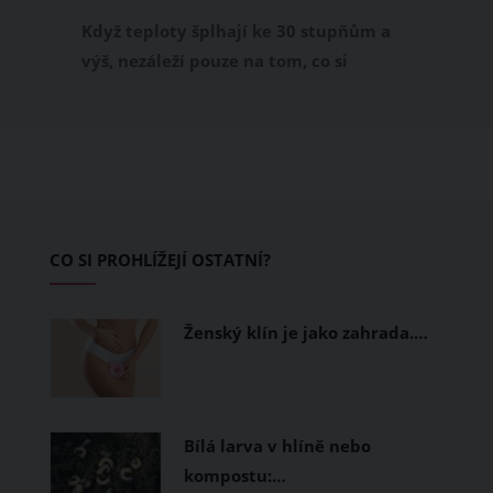
příjemně
Když teploty šplhají ke 30 stupňům a
výš, nezáleží pouze na tom, co si
obléknete, ale také z čeho je oblečení
ušité. Některé materiály totiž zadržují
teplo a pot, jiné naopak nechají
pokožku dýchat a pomohou vám
zvládnout i opravdu horké dny.
Základem letního šatníku by proto
CO SI PROHLÍŽEJÍ OSTATNÍ?
měly být přírodní nebo funkční
prodyšné tkaniny a volnější střihy.
Ženský klín je jako zahrada.…
Bílá larva v hlíně nebo
kompostu:…