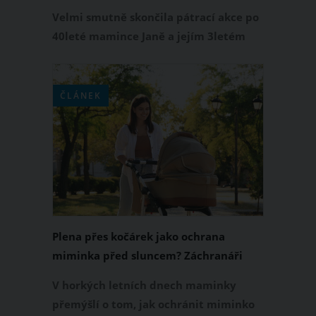
Krkonoších mrtvé
Velmi smutně skončila pátrací akce po
40leté mamince Janě a jejím 3letém
synkovi Adámkovi, po kterých od konce
roku 2022 pátrali v Krkonoších
policisté, hasiči a horští záchranáři. Jak
ČLÁNEK
Policie ČR oznámila na svém Twitteru,
maminku se synkem bohužel našli v
pondělí 2. ledna 2023 mrtvé.
Plena přes kočárek jako ochrana
miminka před sluncem? Záchranáři
řekli důrazné NE
V horkých letních dnech maminky
přemýšlí o tom, jak ochránit miminko