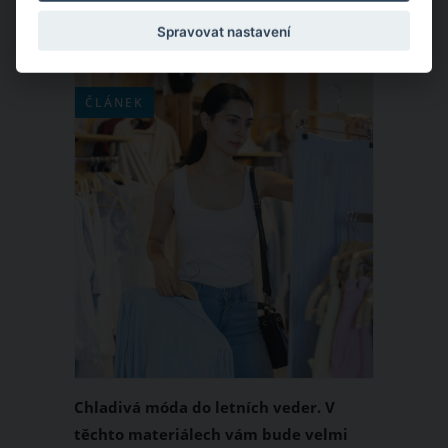
života.
Spravovat nastavení
ČLÁNEK
Chladivá móda do letních veder. V
těchto materiálech vám bude velmi